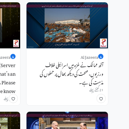
azeera
Al Jazeera
A
A
آٹھ ممالک نے غزہ میں اسرائیلی خلاف
(Server
ورزیوں، صحت کی دیکھ بھال پر حملوں کی
at’s an
مذمت کی ہے۔
. Please
we know.
21 گھنٹے پہلے
1 دن پہلے