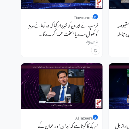
Dawn.com
D
مقبوضہ
ٹرمپ نے ایران کو خبردار کیا کہ وہ آبنائے ہرمز
 تبادلہ
کو کھول دے یا 'سخت حملہ' کرے گا۔
2 دن پہلے
Al Jazeera
A
 برازیل
امریکہ کا کہنا ہے کہ ایران اور عمان کے