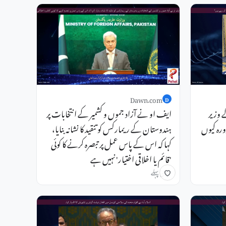
Dawn.com
D
 وزیر
ایف او نے آزاد جموں و کشمیر کے انتخابات پر
رہ کیوں
ہندوستان کے ریمارکس کو تنقید کا نشانہ بنایا،
کہا کہ اس کے پاس عمل پر تبصرہ کرنے کا کوئی
'قائم یا اخلاقی اختیار' نہیں ہے
1 دن پہلے