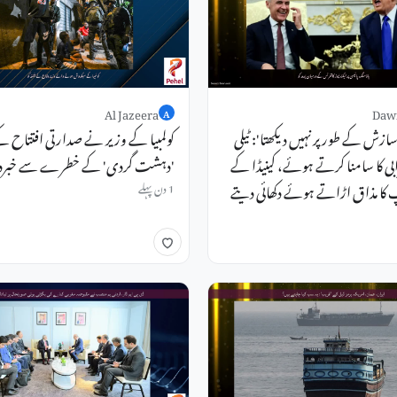
Al Jazeera
Daw
A
ازش کے طور پر نہیں دیکھتا': ٹیلی
کولمبیا کے وزیر نے صدارتی افتتاح کے
رابی کا سامنا کرتے ہوئے، کینیڈا کے
'دہشت گردی' کے خطرے سے خبردار
 کا مذاق اڑاتے ہوئے دکھائی دیتے
1 دن پہلے