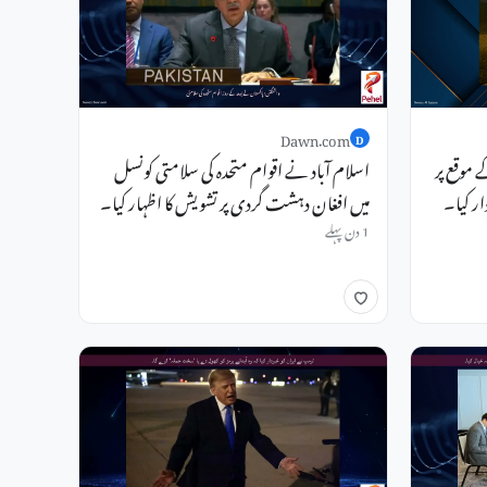
Dawn.com
D
 موقع پر
اسلام آباد نے اقوام متحدہ کی سلامتی کونسل
 کیا۔
میں افغان دہشت گردی پر تشویش کا اظہار کیا۔
1 دن پہلے