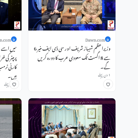
n.com
Dawn.com
D
D
وزیراعظم شہباز شریف اور سی ڈی ایف منیر 6
'میں اسے س
سے 8 اگست تک سعودی عرب کا دورہ کریں
پرمپٹر کی خ
گے۔
کارنی ٹرمپ
ہیں۔
1 دن پہلے
1 دن پہلے