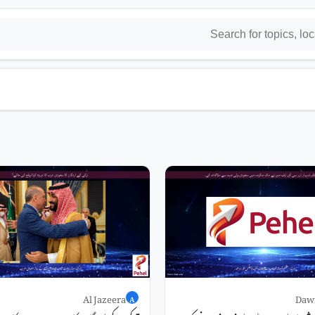
Al Jazeera
Daw
A