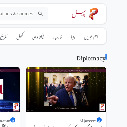
اہم خبریں
دنیا
کاروبار
ٹیکنالوجی
کھیل
تفریح
Diplomacy
n.com
Al Jazeera
D
A