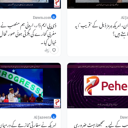
Dawn.com
Al J
D
ن، امریکہ ہرمز ڈیل کے ’قریب‘: یہ
ڈی پی ایم ڈار، اردنی ہم منصب نے 
ہتے ہیں؟
مغربی کنارے کی بگڑتی ہوئی صورتحال پر
خیال کیا۔
2 دن پہلے
Al Jazeera
Daw
A
رمپ کے لیے یہ سمجھنا بہت ضروری
امریکہ نے سفارتی تنازعے کے درمیان