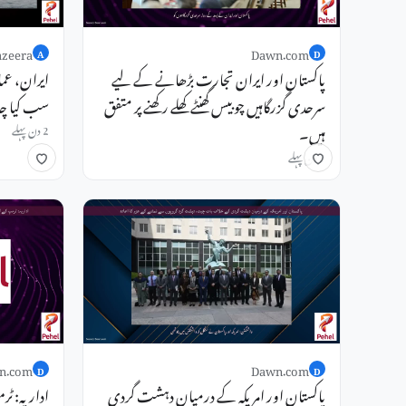
azeera
Dawn.com
A
D
پاکستان اور ایران تجارت بڑھانے کے لیے
ایران، عما
سرحدی گزرگاہیں چوبیس گھنٹے کھلے رکھنے پر متفق
سب کیا چا
ہیں۔
2 دن پہلے
1 دن پہلے
n.com
Dawn.com
D
D
پاکستان اور امریکہ کے درمیان دہشت گردی
اداریہ: ٹ