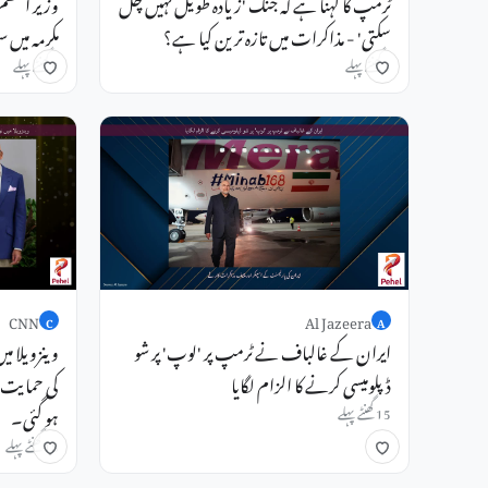
ٹرمپ کا کہنا ہے کہ جنگ 'زیادہ طویل نہیں چل
وزیر اعظم 
سکتی' - مذاکرات میں تازہ ترین کیا ہے؟
مکرمہ میں 
3 گھنٹے پہلے
5 گھنٹے پہلے
CNN
Al Jazeera
C
A
ایران کے غالباف نے ٹرمپ پر 'لوپ' پر شو
وینزویلا میں
ڈپلومیسی کرنے کا الزام لگایا
کی حمایت 
ہو گئی۔
15 گھنٹے پہلے
18 گھنٹے پہلے