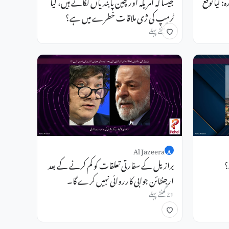
 کیا توقع
جیسا کہ امریکہ اور چین پابندیاں لگاتے ہیں، کیا
ٹرمپ کی ژی ملاقات خطرے میں ہے؟
13 گھنٹے پہلے
Al Jazeera
A
؟
برازیل کے سفارتی تعلقات کو کم کرنے کے بعد
ارجنٹائن جوابی کارروائی نہیں کرے گا۔
21 گھنٹے پہلے