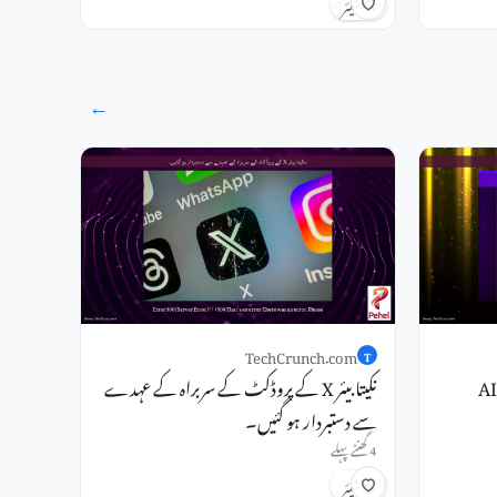
شیئر
→
TechCrunch.com
T
میٹا نے بڑے کوڈ اڈوں کے لیے ایک AI
نکیتا بیئر X کے پروڈکٹ کے سربراہ کے عہدے
سے دستبردار ہو گئیں۔
4 گھنٹے پہلے
شیئر