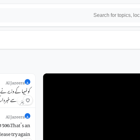
Al Jazeera
A
کولمبیا کے وزیر نے
خطرے سے خبردار ک
شیئر
Al Jazeera
A
1500.That’s an
lease try again