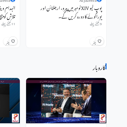
پوپ لیو XIV نومبر میں پِیرو، ارجنٹائن اور
انہدام وین
یوراگوئے کا دورہ کریں گے۔
تلاش کو پیچ
9 گھنٹے پہلے
11 گھنٹے پہلے
شیئر
شیئر
کاروبار