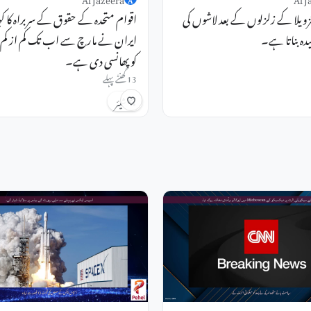
زویلا کے زلزلوں کے بعد لاشوں کی
اقوام متحدہ کے حقوق کے سربراہ کا کہ
یدہ بناتا ہے۔
کو پھانسی دی ہے۔
13 گھنٹے پہلے
شیئر