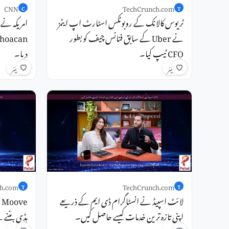
CNN
TechCrunch.com
C
T
ٹریوس کالانک ​​کے روبوٹکس اسٹارٹ اپ ایٹمز
امریکہ نے 
نے Uber کے سابق فنانس چیف کو بطور
CFO ٹیپ کیا۔
دیا۔
4 گھنٹے پہلے
5 گھنٹے پہلے
شیئر
شیئر
h.com
TechCrunch.com
T
T
لائٹ اسپیڈ نے انسٹاگرام ڈی ایم کے ذریعے
e
اپنی تازہ ترین خدمات کیسے حاصل کیں۔
ہڈی بننے کے لیے $
5 گھنٹے پہلے
5 گھنٹے پہلے