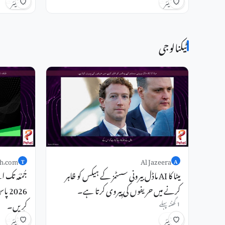
شیئر
شیئر
ٹیکنالوجی
h.com
Al Jazeera
T
A
میٹا کا AI ماڈل بیرونی سسٹمز کے ہیکس کو ظاہر
کرنے میں حریفوں کی پِیروی کرتا ہے۔
کریں۔
1 گھنٹہ پہلے
3 گھنٹے پہلے
شیئر
شیئر