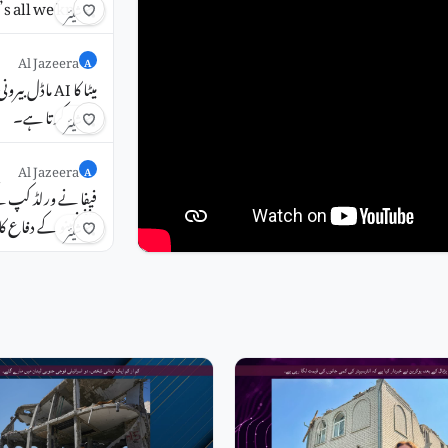
’s all we know.
شیئر
Al Jazeera
A
میٹا کا AI م
پِیروی کرتا ہے۔
شیئر
Al Jazeera
A
فیفا نے ورلڈ کپ 
انفینٹینو کے دفاع ک
شیئر