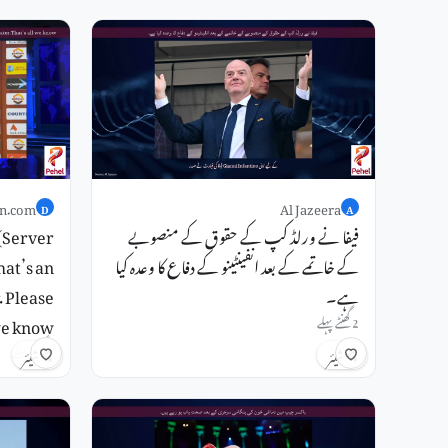
n.com
Al Jazeera
D
A
فیفا نے ورلڈ کپ کے حقوق کے منصوبے
(Server
کے خاتمے کے بعد انفینٹینو کے دفاع کا وعدہ کیا
at’s an
ہے۔
. Please
we know.
2 گھنٹے پہلے
7 گھنٹے پہلے
شیئر
شیئر