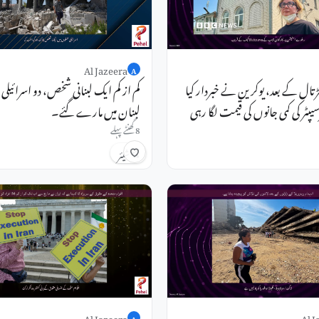
Al Jazeera
A
ڑتال کے بعد، یوکرین نے خبردار کیا
کم از کم ایک لبنانی شخص، دو اسرائیلی 
یپٹر کی کمی جانوں کی قیمت لگا رہی
لبنان میں مارے گئے۔
8 گھنٹے پہلے
شیئر
Al Jazeera
Al J
A