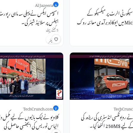
Al Jazeera
A
سیکورٹی الرٹ پر میکسیکو کے
اسپیس ایکس نے پہلی سہ ماہی رپورٹ
Michoacan میں ایوکاڈو برآمدی معائنہ روک
ہیلس پر سلائیڈ شیئر کی۔
5 گھنٹے پہلے
شیئر
TechCrunch.com
TechCrunc
T
Moov نے روبوٹکسی انڈسٹری کی ریڑھ کی
کلاویو نے ٹیک بانیوں کے لیے مکمل دائر
250M اکٹھا کیا۔
الیاس ٹوریس کی ایجنسی حاصل کی
6 گھنٹے پہلے