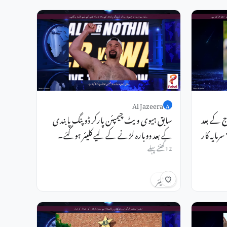
Al Jazeera
A
 کے بعد
سابق ہیوی ویٹ چیمپئن ⁠پارکر ڈوپنگ پابندی
رمایہ کار
کے بعد دوبارہ لڑنے کے لیے کلیئر ہوگئے۔
12 گھنٹے پہلے
شیئر