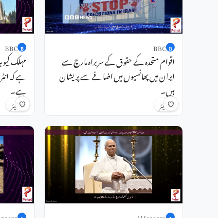
BBC
BBC
B
B
اقوام متحدہ کے حقوق کے سربراہ مارچ سے
مہلک کیو ہ
ایران میں پھانسیوں میں اضافے سے پریشان
ہے کہ انٹرس
ہیں۔
ہے۔
5 گھنٹے پہلے
7 گھنٹے پہلے
شیئر
شیئر
azeera
Al Jazeera
A
A