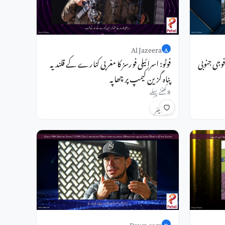
Al Jazeera
A
فوجی جنوبی
فوٹو: اسرائیلی فورسز کا مغربی کنارے کے قلندیہ
پناہ گزین کیمپ پر چھاپہ
8 گھنٹے پہلے
شیئر
Dawn.com
D