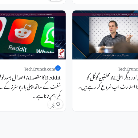
TechCrunch.com
TechCrunc
T
جیف ڈین اور دیگر اعلیٰ AI محققین گوگل کو
Reddit کا مقصد AI اعتدال پسند
پنا اسٹارٹ اپ شروع کر رہے ہیں۔
شفٹ کے ساتھ پہلی بار پوسٹرز کے لیے 
کم اہم بنانا ہے۔
8 گھنٹے پہلے
شیئر