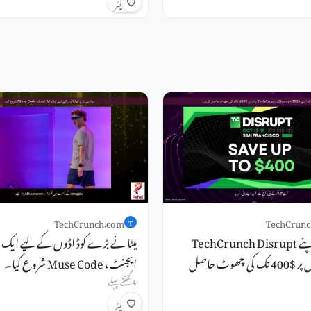
شیئر
TechCrunch.com
TechCrunc
T
جُمُعَہ تک اپنے TechCrunch Disrupt
2026 پاس پر $400 تک کی چھوٹ حاصل
ایجنٹ، Muse Code شروع کیا۔
4 گھنٹے پہلے
شیئر