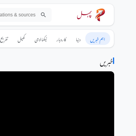
اہم خبریں
دنیا
کاروبار
ٹیکنالوجی
کھیل
تفریح
خبریں