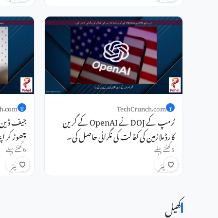
h.com
TechCrunch.com
T
T
ٹرمپ کے DOJ نے OpenAI کے گرین
کارڈ ملازمین کی کفالت کی نگرانی حاصل کی۔
چھوڑ کر ا
5 گھنٹے پہلے
6 گھنٹے پہلے
شیئر
شیئر
کھیل