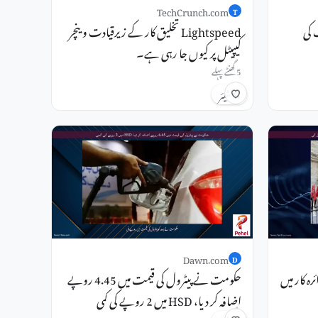
TechCrunch.com
T
 کی
Lightspeed تخلیق کار کے زیرقیادت وینچر
کیپیٹل پر کیوں جا رہی ہے۔
5 گھنٹے پہلے
شیئر
Dawn.com
D
ہ کار میں
حکومت نے پیٹرول کی قیمت میں 4.45 روپے
اضافہ کر دیا، HSD میں 2 روپے کی کمی
7 گھنٹے پہلے