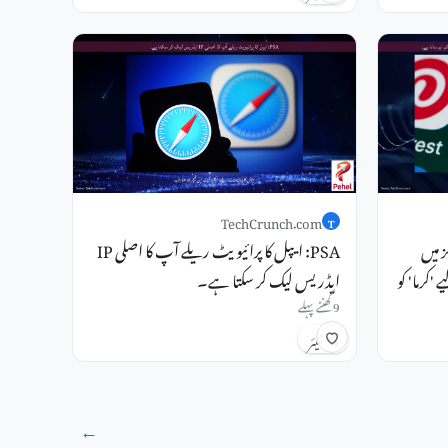
TechCrunch.com
T
 ٹولز میں
PSA: ایپل کا پرائیویٹ ریلے آپ کا اصلی IP
'کرما' کو
ایڈریس لیک کر سکتا ہے۔
9 گھنٹے پہلے
شیئر
→