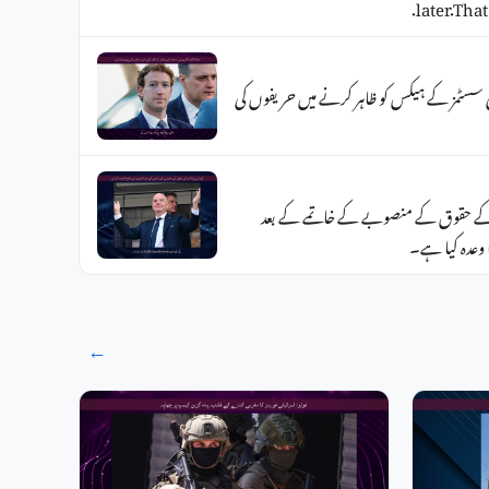
later.That
اڈل بیرونی سسٹمز کے ہیکس کو ظاہر کرنے میں حریفوں کی
کے حقوق کے منصوبے کے خاتمے کے بعد
ا وعدہ کیا ہے۔
→