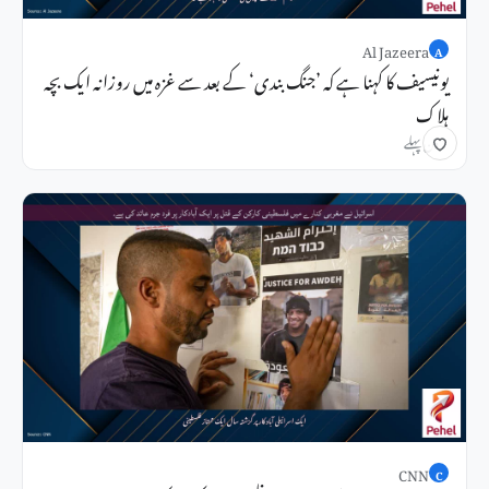
Al Jazeera
A
یونیسیف کا کہنا ہے کہ ’جنگ بندی‘ کے بعد سے غزہ میں روزانہ ایک بچہ
ہلاک
1 دن پہلے
CNN
C