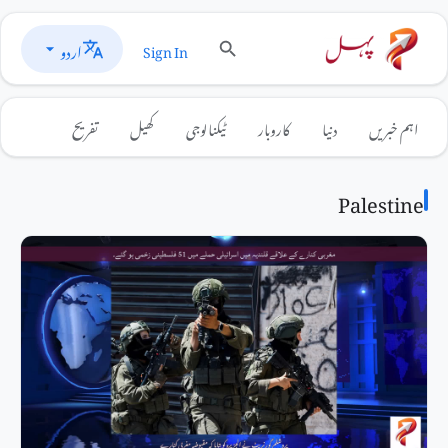
اردو
Sign In
اہم خبریں
دنیا
کاروبار
ٹیکنالوجی
کھیل
تفریح
Palestine