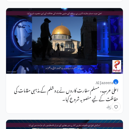
Al Jazeera
A
اعلیٰ عرب، مسلم سفارت کاروں نے یروشلم کے مذہبی مقامات کی
حفاظت کے لیے منصوبہ شروع کیا۔
2 دن پہلے