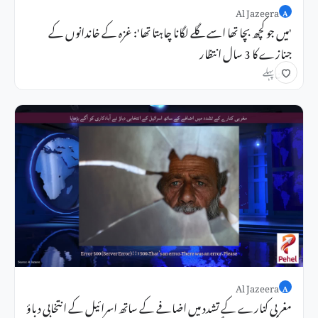
Al Jazeera
A
'میں جو کچھ بچا تھا اسے گلے لگانا چاہتا تھا': غزہ کے خاندانوں کے
جنازے کا 3 سال انتظار
2 دن پہلے
Al Jazeera
A
مغربی کنارے کے تشدد میں اضافے کے ساتھ اسرائیل کے انتخابی دباؤ