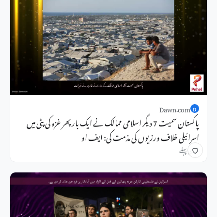
Dawn.com
D
پاکستان سمیت 7 دیگر اسلامی ممالک نے ایک بار پھر غزہ کی پٹی میں
اسرائیلی خلاف ورزیوں کی مذمت کی: ایف او
1 دن پہلے