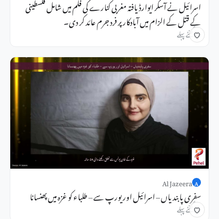
اسرائیل نے آسکر ایوارڈ یافتہ مغربی کنارے کی فلم میں شامل فلسطینی
کے قتل کے الزام میں آبادکار پر فرد جرم عائد کر دی۔
20 گھنٹے پہلے
Al Jazeera
A
سفری پابندیاں – اسرائیل اور یورپ سے – طلباء کو غزہ میں پھنسانا
20 گھنٹے پہلے