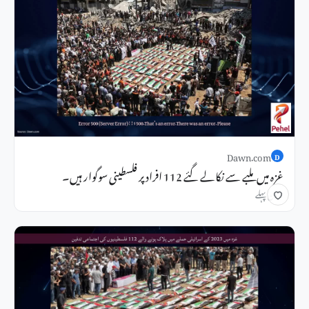
Dawn.com
D
غزہ میں ملبے سے نکالے گئے 112 افراد پر فلسطینی سوگوار ہیں۔
3 دن پہلے