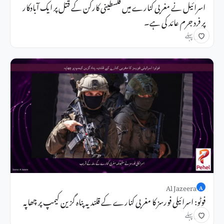
اسرائیل نے مغربی کنارے میں فلسطینی کارکن کے قتل پر ایک آبادکار
پر فرد جرم عائد کی ہے۔
1 دن پہلے
Al Jazeera
A
فوٹو: اسرائیلی فورسز کا مغربی کنارے کے قلندیہ پناہ گزین کیمپ پر چھاپہ
2 دن پہلے