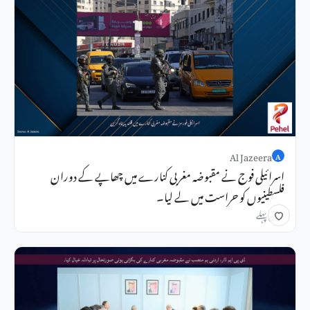
Al Jazeera
A
اسرائیلی فوج نے مقبوضہ مغربی کنارے میں چھاپے کے دوران
فلسطینیوں کو حراست میں لے لیا۔
2 دن پہلے