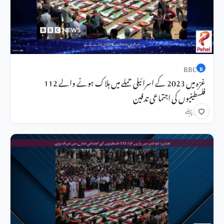
BBC
B
غزہ میں 2023 کے اسرائیلی حملے میں ہلاک ہونے والے 112
فلسطینیوں کی اجتماعی تدفین
3 دن پہلے