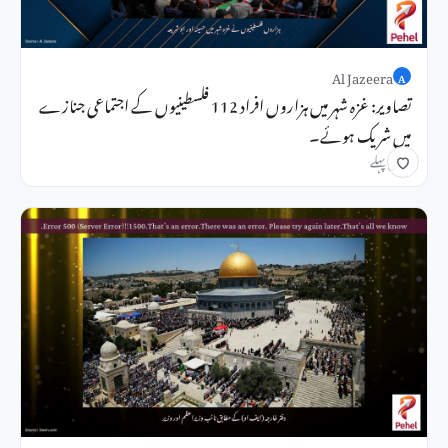
Al Jazeera
A
تصاویر: غزہ شہر میں ہزاروں افراد 112 فلسطینیوں کے اجتماعی جنازے
میں شریک ہوئے۔
3 دن پہلے