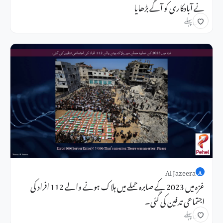
نے آبادکاری کو آگے بڑھایا
3 دن پہلے
Al Jazeera
A
غزہ میں 2023 کے صابرہ حملے میں ہلاک ہونے والے 112 افراد کی
اجتماعی تدفین کی گئی۔
3 دن پہلے