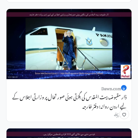
Dawn.com
D
ڈار مقبوضہ بیت المقدس کی بگڑتی ہوئی صورتحال پر وزارتی اجلاس کے
لیے اردن روانہ: دفتر خارجہ
3 دن پہلے