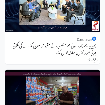
Dawn.com
D
ڈی پی ایم ڈار، اردنی ہم منصب نے مقبوضہ مغربی کنارے کی بگڑتی
ہوئی صورتحال پر تبادلہ خیال کیا۔
2 دن پہلے