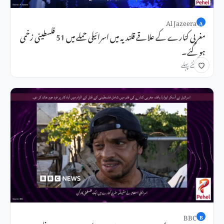
Al Jazeera
A
مغربی کنارے کے علاقے قلندیہ میں اسرائیلی حملے میں 51 فلسطینی زخمی
ہو گئے۔
18 گھنٹے پہلے
BBC
B