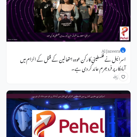
Al Jazeera
A
اسرائیل نے فلسطینی کارکن عودہ ہتھالین کے قتل کے الزام میں
آبادکار پر فرد جرم عائد کر دی ہے۔
1 دن پہلے