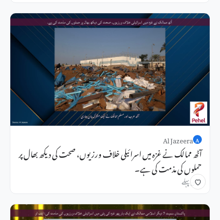
Al Jazeera
A
آٹھ ممالک نے غزہ میں اسرائیلی خلاف ورزیوں، صحت کی دیکھ بھال پر
حملوں کی مذمت کی ہے۔
1 دن پہلے