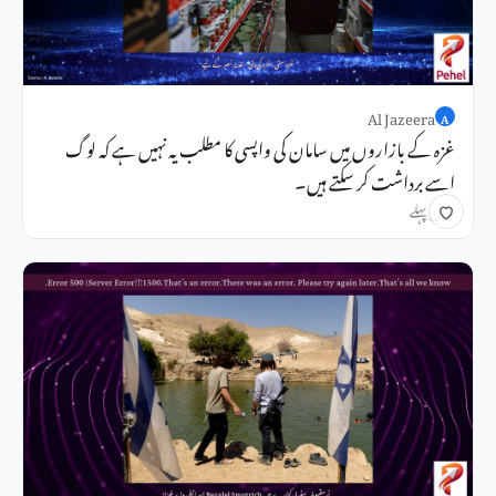
Al Jazeera
A
غزہ کے بازاروں میں سامان کی واپسی کا مطلب یہ نہیں ہے کہ لوگ
اسے برداشت کر سکتے ہیں۔
2 دن پہلے