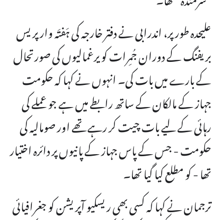
علیحدہ طور پر، اندرابی نے دفتر خارجہ کی ہَفتَہ وار پریس
بریفنگ کے دوران جُمِرات کو یرغمالیوں کی صورتحال
کے بارے میں بات کی۔ انہوں نے کہا کہ حکومت
جہاز کے مالکان کے ساتھ رابطے میں ہے جو عملے کی
رہائی کے لیے بات چیت کر رہے تھے اور صومالیہ کی
حکومت - جس کے پاس جہاز کے پانیوں پر دائرہ اختیار
تھا - کو مطلع کیا گیا تھا۔
ترجمان نے کہا کہ کسی بھی ریسکیو آپریشن کو جغرافیائی