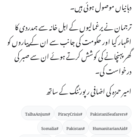
دہانیاں موصول ہوئی ہیں۔
ترجمان نے یرغمالیوں کے اہل خانہ سے ہمدردی کا
اظہار کیا اور حکومت کی جانب سے ان کے پیاروں کو
گھر پہنچانے کی کوشش کرتے ہوئے ان سے صبر کی
درخواست کی۔
امیر حمزہ کی اضافی رپورٹنگ کے ساتھ
#TalhaAnjum
#PiracyCrisis
#PakistaniSeafarers
#Somalia
#Pakistan
#HumanitarianAid