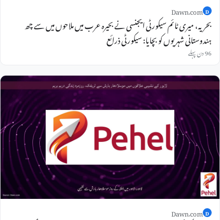
Dawn.com
D
بحریہ، میری ٹائم سیکورٹی ایجنسی نے بحیرہ عرب میں ملاحوں میں سے چھ
ہندوستانی شہریوں کو بچایا: سیکورٹی ذرائع
96 دن پہلے
Dawn.com
D