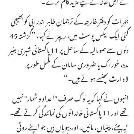
جُمِرات کو دفتر خارجہ کے ترجمان طاہر اندرابی کو بھیجی
گئی ایک ایکس پوسٹ میں، ریپر نے کہا، ’’گزشتہ 45
دنوں سے صومالیہ کے ساحل پر 11 پاکستانی شہری بغیر
مدد، خوراک یا ضروری سامان کے مکمل طور پر
لاوارث پھنسے ہوئے ہیں۔‘‘
انہوں نے کہا کہ یہ لوگ صرف "اعداد و شمار" نہیں
تھے اور 11 پاکستانی خاندانوں کی نمائندگی کرتے تھے۔
"یہ بیٹے، بیٹیاں، مائیں، اور بیویاں ہیں جو اپنے روٹی