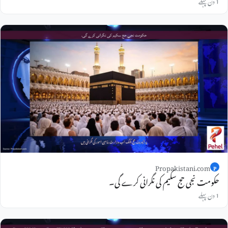
1 دن پہلے
Propakistani.com
P
حکومت نجی حج سکیم کی نگرانی کرے گی۔
1 دن پہلے