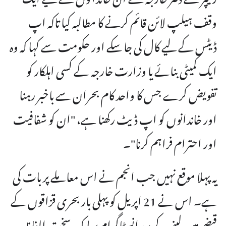
وقف ہیلپ لائن قائم کرنے کا مطالبہ کیا تاکہ اپ
ڈیٹس کے لیے کال کی جا سکے اور حکومت سے کہا کہ وہ
ایک کمیٹی بنائے یا وزارت خارجہ کے کسی اہلکار کو
تفویض کرے جس کا واحد کام بحران سے باخبر رہنا
اور خاندانوں کو اپ ڈیٹ رکھنا ہے، "ان کو شفافیت
اور احترام فراہم کرنا"۔
یہ پہلا موقع نہیں جب انجم نے اس معاملے پر بات کی
ہے۔ اس نے 21 اپریل کو پہلی بار بحری قزاقوں کے
قبضے میں لینے کے بعد انسٹاگرام پر ایک سخت الفاظ