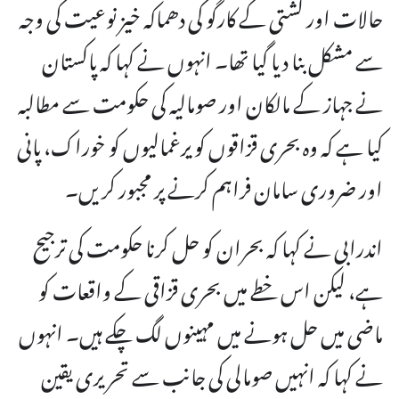
حالات اور کشتی کے کارگو کی دھماکہ خیز نوعیت کی وجہ
سے مشکل بنا دیا گیا تھا۔ انہوں نے کہا کہ پاکستان
نے جہاز کے مالکان اور صومالیہ کی حکومت سے مطالبہ
کیا ہے کہ وہ بحری قزاقوں کو یرغمالیوں کو خوراک، پانی
اور ضروری سامان فراہم کرنے پر مجبور کریں۔
اندرابی نے کہا کہ بحران کو حل کرنا حکومت کی ترجیح
ہے، لیکن اس خطے میں بحری قزاقی کے واقعات کو
ماضی میں حل ہونے میں مہینوں لگ چکے ہیں۔ انہوں
نے کہا کہ انہیں صومالی کی جانب سے تحریری یقین