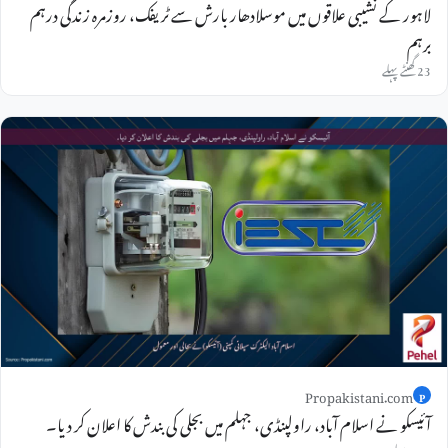
لاہور کے نشیبی علاقوں میں موسلادھار بارش سے ٹریفک، روزمرہ زندگی درہم
برہم
23 گھنٹے پہلے
Propakistani.com
P
آئیسکو نے اسلام آباد، راولپنڈی، جہلم میں بجلی کی بندش کا اعلان کر دیا۔