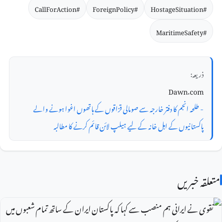
#CallForAction
#ForeignPolicy
#HostageSituation
#MaritimeSafety
ذریعہ:
Dawn.com
- طلحہ انجم کا دفتر خارجہ سے صومالی قزاقوں کے ہاتھوں اغوا ہونے والے
پاکستانیوں کے اہل خانہ کے لیے ہیلپ لائن قائم کرنے کا مطالبہ
متعلقہ خبریں