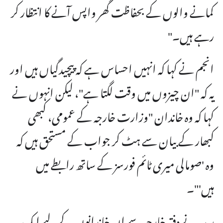
کمانے والوں کے بحفاظت گھر واپس آنے کا انتظار کر
رہے ہیں۔"
انجم نے کہا کہ انہیں احساس ہے کہ پیچیدگیاں ہیں اور
یہ کہ "ان چیزوں میں وقت لگتا ہے"، لیکن انہوں نے
کہا کہ وہ خاندان "وزارت خارجہ کے عمومی، کبھی
کبھار کے بیان سے ہٹ کر جواب کے مستحق ہیں کہ
وہ 'صومالی میری ٹائم فورسز کے ساتھ رابطے میں
ہیں'"۔
ریپر نے دفتر خارجہ سے ان خاندانوں کے لیے ایک