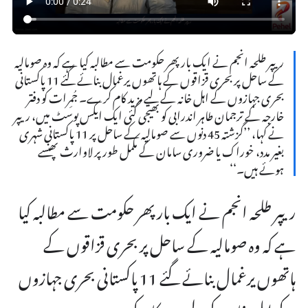
ریپر طلحہ انجم نے ایک بار پھر حکومت سے مطالبہ کیا ہے کہ وہ صومالیہ
کے ساحل پر بحری قزاقوں کے ہاتھوں یرغمال بنائے گئے 11 پاکستانی
بحری جہازوں کے اہل خانہ کے لیے مزید کام کرے۔ جُمِرات کو دفتر
خارجہ کے ترجمان طاہر اندرابی کو بھیجی گئی ایک ایکس پوسٹ میں، ریپر
نے کہا، ’’گزشتہ 45 دنوں سے صومالیہ کے ساحل پر 11 پاکستانی شہری
بغیر مدد، خوراک یا ضروری سامان کے مکمل طور پر لاوارث پھنسے
ہوئے ہیں۔‘‘
ریپر طلحہ انجم نے ایک بار پھر حکومت سے مطالبہ کیا
ہے کہ وہ صومالیہ کے ساحل پر بحری قزاقوں کے
ہاتھوں یرغمال بنائے گئے 11 پاکستانی بحری جہازوں
کے اہل خانہ کے لیے مزید کام کرے۔