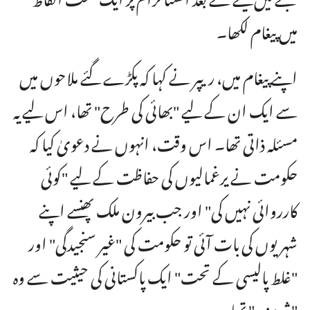
میں پیغام لکھا۔
اپنے پیغام میں، ریپر نے کہا کہ پکڑے گئے ملاحوں میں
سے ایک ان کے لیے "بھائی کی طرح" تھا، اس لیے یہ
مسئلہ ذاتی تھا۔ اس وقت، انہوں نے دعویٰ کیا کہ
حکومت نے یرغمالیوں کی حفاظت کے لیے "کوئی
کارروائی نہیں کی" اور جب بیرون ملک پھنسے اپنے
شہریوں کی بات آئی تو حکومت کی "غیر سنجیدگی" اور
"غلط پالیسی کے تحت" ایک پاکستانی کی حیثیت سے وہ
"شرمندہ" تھا۔