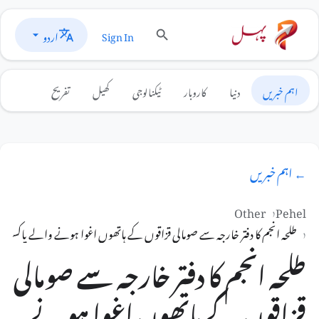
اردو
Sign In
اہم خبریں
دنیا
کاروبار
ٹیکنالوجی
کھیل
تفریح
← اہم خبریں
Other
Pehel
طلحہ انجم کا دفتر خارجہ سے صومالی قزاقوں کے ہاتھوں اغوا ہونے والے پاکستان
طلحہ انجم کا دفتر خارجہ سے صومالی
قزاقوں کے ہاتھوں اغوا ہونے