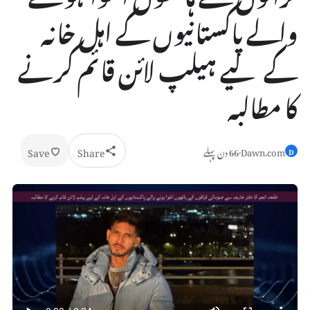
والے پاکستانیوں کے اہل خانہ
کے لیے ہیلپ لائن قائم کرنے
کا مطالبہ
Save
Share
Dawn.com
·
66 دن پہلے
D