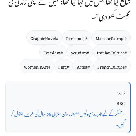
محبت کھو دی"۔
#GraphicNovel
#Persepolis
#MarjaneSatrapi
#Freedom
#Activism
#IranianCulture
#WomenInArt
#Film
#Artist
#FrenchCulture
ذریعہ:
BBC
- آسکر کے لیے نامزد پرسیپولیس مصنفہ مارجن ستراپی 56 سال کی عمر میں انتقال کر
گئیں۔