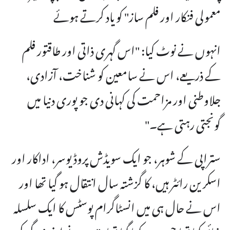
معمولی فنکار اور فلم ساز" کو یاد کرتے ہوئے
انہوں نے نوٹ کیا: "اس گہری ذاتی اور طاقتور فلم
کے ذریعے، اس نے سامعین کو شناخت، آزادی،
جلاوطنی اور مزاحمت کی کہانی دی جو پوری دنیا میں
گونجتی رہتی ہے۔"
ستراپی کے شوہر، جو ایک سویڈش پروڈیوسر، اداکار اور
اسکرین رائٹر ہیں، کا گزشتہ سال انتقال ہو گیا تھا اور
اس نے حال ہی میں انسٹاگرام پوسٹس کا ایک سلسلہ
شائع کیا تھا جس میں کہا گیا تھا: "میں نے اپنی زندگی کی