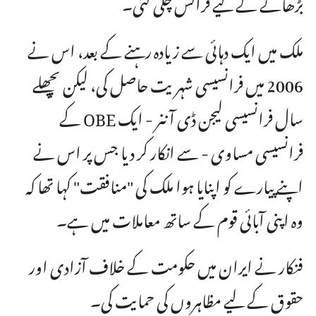
بڑھانے کے لیے فرانس چلی گئی۔
ملک میں ایک دہائی سے زیادہ رہنے کے بعد، اس نے
2006 میں فرانسیسی شہریت حاصل کی، لیکن پچھلے
سال فرانسیسی لیجن ڈی آننر - ایک OBE کے
فرانسیسی مساوی - سے انکار کر دیا جس پر اس نے
اپنے پیارے کو اپنایا ہوا ملک کی "منافقت" کہا تھا کہ
وہ اپنی آبائی قوم کے ساتھ معاملات میں ہے۔
فنکار نے ایران میں حکومت کے خلاف آزادی اور
حقوق کے لیے مظاہروں کی حمایت کی۔