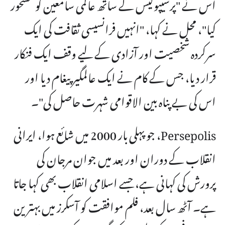
اس نے "پرسیپولیس کے ساتھ عالمی سامعین کو مسحور
کیا"، محل نے کہا، "انہیں فرانسیسی ثقافت کی ایک
سرکردہ شخصیت اور آزادی کے لیے وقف ایک فنکار
قرار دیا، جس کے کام نے ایک عالمگیر پیغام دیا اور
اس کی بے پناہ بین الاقوامی شہرت حاصل کی"۔
Persepolis، جو پہلی بار 2000 میں شائع ہوا، ایرانی
انقلاب کے دوران اور بعد میں جوان مرجان کی
پرورش کی کہانی ہے، جسے اسلامی انقلاب بھی کہا جاتا
ہے۔ آٹھ سال بعد، فلم موافقت کو آسکرز میں بہترین