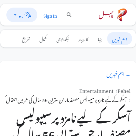
اردو
Sign In
اہم خبریں
دنیا
کاروبار
ٹیکنالوجی
کھیل
تفریح
← اہم خبریں
Entertainment
Pehel
آسکر کے لیے نامزد پرسیپولیس مصنفہ مارجن ستراپی 56 سال کی عمر میں انتقال کر گئیں۔
آسکر کے لیے نامزد پرسیپولیس
مصنفہ مارجن ستراپی 56 سال کی