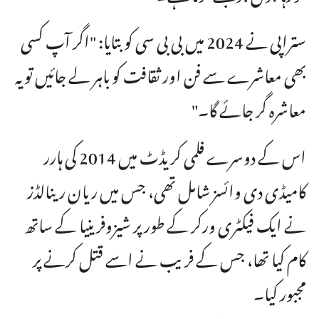
ستراپی نے 2024 میں بی بی سی کو بتایا: "اگر آپ کسی
بھی معاشرے سے فن اور ثقافت کو باہر لے جائیں تو یہ
معاشرہ گر جائے گا۔"
اس کے دوسرے فلمی کریڈٹ میں 2014 کی ہارر
کامیڈی دی وائسز شامل تھی، جس میں ریان رینالڈز
نے ایک فیکٹری ورکر کے طور پر شیزوفرینیا کے ساتھ
کام کیا تھا، جس کے فریب نے اسے قتل کرنے پر
مجبور کیا۔