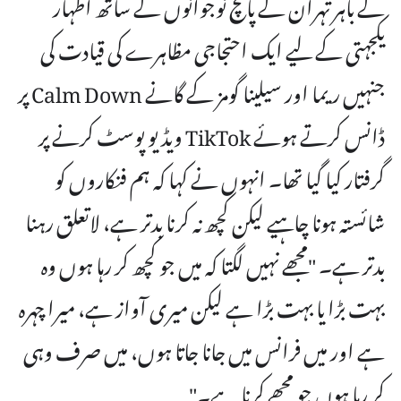
کے باہر تہران کے پانچ نوجوانوں کے ساتھ اظہار
یکجہتی کے لیے ایک احتجاجی مظاہرے کی قیادت کی
جنہیں ریما اور سیلینا گومز کے گانے Calm Down پر
ڈانس کرتے ہوئے TikTok ویڈیو پوسٹ کرنے پر
گرفتار کیا گیا تھا۔ انہوں نے کہا کہ ہم فنکاروں کو
شائستہ ہونا چاہیے لیکن کچھ نہ کرنا بدتر ہے، لاتعلق رہنا
بدتر ہے۔ "مجھے نہیں لگتا کہ میں جو کچھ کر رہا ہوں وہ
بہت بڑا یا بہت بڑا ہے لیکن میری آواز ہے، میرا چہرہ
ہے اور میں فرانس میں جانا جاتا ہوں، میں صرف وہی
کر رہا ہوں جو مجھے کرنا ہے۔"