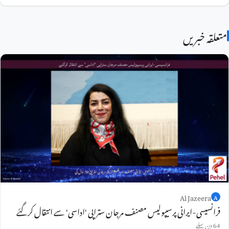
متعلقہ خبریں
Al Jazeera
A
فرانسیسی-ایرانی پرسیپولیس مصنف مرجان ستراپی 'اداسی' سے انتقال کرگئے
64 دن پہلے