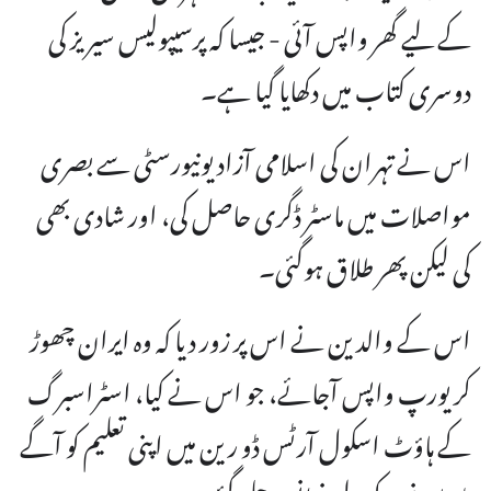
کے لیے گھر واپس آئی - جیسا کہ پرسیپولیس سیریز کی
دوسری کتاب میں دکھایا گیا ہے۔
اس نے تہران کی اسلامی آزاد یونیورسٹی سے بصری
مواصلات میں ماسٹر ڈگری حاصل کی، اور شادی بھی
کی لیکن پھر طلاق ہوگئی۔
اس کے والدین نے اس پر زور دیا کہ وہ ایران چھوڑ
کر یورپ واپس آجائے، جو اس نے کیا، اسٹراسبرگ
کے ہاؤٹ اسکول آرٹس ڈو رین میں اپنی تعلیم کو آگے