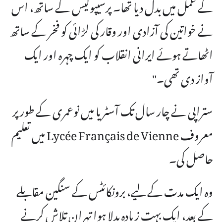
کے عمل میں بدل دیا تھا۔ پرسیپولیس کے ساتھ، اس
نے خواتین کی آزادی اور وقار کی لڑائی کو فخر کے ساتھ
اٹھاتے ہوئے ایرانی انقلاب کو ایک چہرہ اور ایک
آواز دی تھی۔"
ستراپی نے چار سال تک آسٹریا میں نوعمری کے طور پر
معروف Lycée Français de Vienne میں تعلیم
حاصل کی۔
وہ ایک مدت کے لیے، برونکائٹس کے سنگین مقابلے
کے بعد، ایک بہت زیادہ بدلا ہوا تہران تلاش کرنے