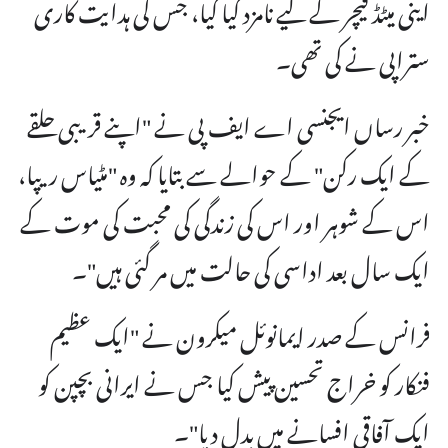
اینی میٹڈ فیچر کے لیے نامزد کیا گیا، جس کی ہدایت کاری
ستراپی نے کی تھی۔
خبر رساں ایجنسی اے ایف پی نے "اپنے قریبی حلقے
کے ایک رکن" کے حوالے سے بتایا کہ وہ "مٹیاس ریپا،
اس کے شوہر اور اس کی زندگی کی محبت کی موت کے
ایک سال بعد اداسی کی حالت میں مر گئی ہیں"۔
فرانس کے صدر ایمانوئل میکرون نے "ایک عظیم
فنکار کو خراج تحسین پیش کیا جس نے ایرانی بچپن کو
ایک آفاقی افسانے میں بدل دیا"۔