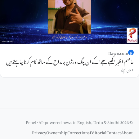
Dawn.com
D
عاصم اظہر 'کھبے سجے' کے ان پلگ ورژن پر مداح کے ساتھ کام کرنا چاہتے ہیں
1 دن پہلے
© 2026 Pehel · AI-powered news in English, Urdu & Sindhi
Privacy
Ownership
Corrections
Editorial
Contact
About