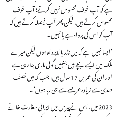
ہے کہ آپ خوف محسوس نہیں کرتے؛ آپ خوف
محسوس کرتے ہیں، لیکن پھر آپ فیصلہ کرتے ہیں کہ
آپ کو اس کی پرواہ ہے یا نہیں۔
’ایسا نہیں ہے کہ میں نڈر یا لاپرواہ ہوں لیکن میرے
ملک میں ایسے بچے ہیں جنہیں گولی ماری جا رہی ہے
اور ان کی عمریں 17 سال ہیں، جب کہ میں نصف
صدی سے زیادہ عرصے سے جی رہا ہوں‘۔
2023 میں، اس نے پِیرس میں ایرانی سفارت خانے