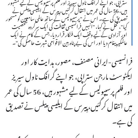
ستراپی، جو اپنے گرافک ناول سیریز اور فلم پرسیپولیس کے لیے مشہور
ہیں، 56 سال کی عمر میں انتقال کرگئیں، پِیرس کے ایلیسی پیلس نے
تصدیق کی ہے۔ اس نے "پرسیپولیس کے ساتھ عالمی سامعین کو مسحور
کیا"، محل نے کہا، "انہیں فرانسیسی ثقافت کی ایک سرکردہ شخصیت
اور آزادی کے لیے وقف ایک فنکار قرار دیا، جس کے کام نے ایک
عالمگیر پیغام دیا اور اس کی بے پناہ بین الاقوامی شہرت حاصل کی"۔
فرانسیسی-ایرانی مصنف، مصور، ہدایت کار اور
ایکٹوسٹ مارجن ستراپی، جو اپنے گرافک ناول سیریز
اور فلم پرسیپولیس کے لیے مشہور ہیں، 56 سال کی عمر
میں انتقال کرگئیں، پِیرس کے ایلیسی پیلس نے تصدیق
کی ہے۔