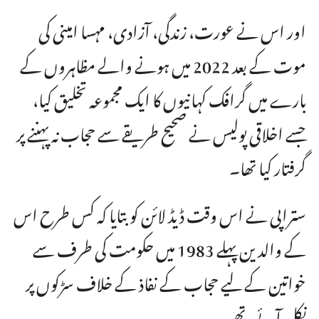
اور اس نے عورت، زندگی، آزادی، مہسا امینی کی
موت کے بعد 2022 میں ہونے والے مظاہروں کے
بارے میں گرافک کہانیوں کا ایک مجموعہ تخلیق کیا،
جسے اخلاقی پولیس نے صحیح طریقے سے حجاب نہ پہننے پر
گرفتار کیا تھا۔
ستراپی نے اس وقت ڈیڈ لائن کو بتایا کہ کس طرح اس
کے والدین پہلے 1983 میں حکومت کی طرف سے
خواتین کے لیے حجاب کے نفاذ کے خلاف سڑکوں پر
نکل آئے تھے۔