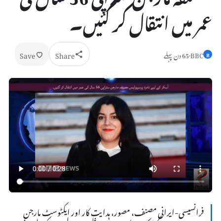
عمر میں انتقال کر گئیں۔
Save
Share
BBC
·
65 دن پہلے
B
فرانسیسی-ایرانی مصنف، مصور، ہدایت کار اور ایکٹوسٹ مارجن