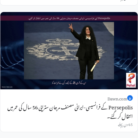
Dawn.com
D
Persepolis کے فرانسیسی-ایرانی مصنف مرجان ستراپی 56 سال کی عمر میں
انتقال کر گئے۔
65 دن پہلے