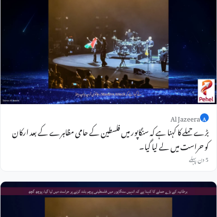
Al Jazeera
A
بڑے حملے کا کہنا ہے کہ سنگاپور میں فلسطین کے حامی مظاہرے کے بعد ارکان
کو حراست میں لے لیا گیا۔
5 دن پہلے