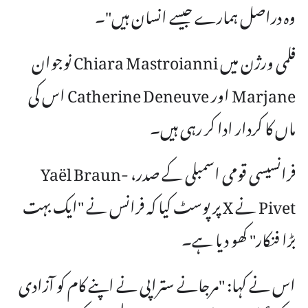
وہ دراصل ہمارے جیسے انسان ہیں"۔
فلمی ورژن میں Chiara Mastroianni نوجوان
Marjane اور Catherine Deneuve اس کی
ماں کا کردار ادا کر رہی ہیں۔
فرانسیسی قومی اسمبلی کے صدر، Yaël Braun-
Pivet نے X پر پوسٹ کیا کہ فرانس نے "ایک بہت
بڑا فنکار" کھو دیا ہے۔
اس نے کہا: "مرجانے ستراپی نے اپنے کام کو آزادی