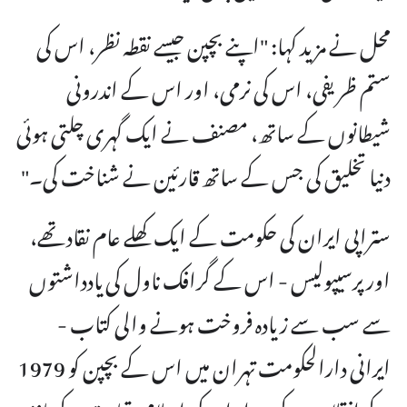
محل نے مزید کہا: "اپنے بچپن جیسے نقطہ نظر، اس کی
ستم ظریفی، اس کی نرمی، اور اس کے اندرونی
شیطانوں کے ساتھ، مصنف نے ایک گہری چلتی ہوئی
دنیا تخلیق کی جس کے ساتھ قارئین نے شناخت کی۔"
ستراپی ایران کی حکومت کے ایک کھلے عام نقاد تھے،
اور پرسیپولیس - اس کے گرافک ناول کی یادداشتوں
سے سب سے زیادہ فروخت ہونے والی کتاب -
ایرانی دارالحکومت تہران میں اس کے بچپن کو 1979
کے انقلاب کے بعد ایران کی اسلامی قیادت کے نافذ