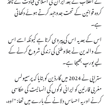
کردہ قوانین کے تحت جدوجہد کرتے ہوئے دکھاتی
ہے۔
اس کے بعد یہ اس کی پِیروی کرتا ہے کیونکہ اسے اس
کے والدین نے جلاوطنی کی زندگی شروع کرنے کے
لیے یورپ بھیجا ہے۔
ستراپی نے 2024 میں گارڈین کو بتایا کہ پرسیپولس
مغربی قارئین کو ایرانی لوگوں کی انسانیت کی عکاسی
کرنے اور یہ احساس دلانے کے بارے میں تھا: "اوہ،