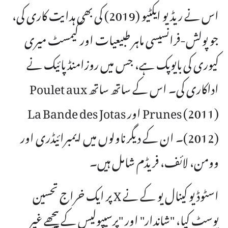
اس نے ریڈیو ایکٹیو (2019) کی بھی ہدایت کاری کی،
جو پولش-فرانسیسی ماہر طبیعیات اور کیمسٹ میری
کیوری کی بایوپک ہے، جس میں روزامنڈ پائیک نے
اداکاری کی۔ اس کے ساتھ ساتھ Poulet aux
Prunes (2011) اور La Bande des Jotas
(2012)۔ ان کے دیگر ناولوں میں ایمبرائیڈری اور
وومن، لائف، فریڈم شامل ہیں۔
اسٹوڈیو کینال یو کے نے X پر ایک خراج تحسین
پوسٹ کیا، "شاندار" اور "پرسیپولیس کے پیچھے غیر