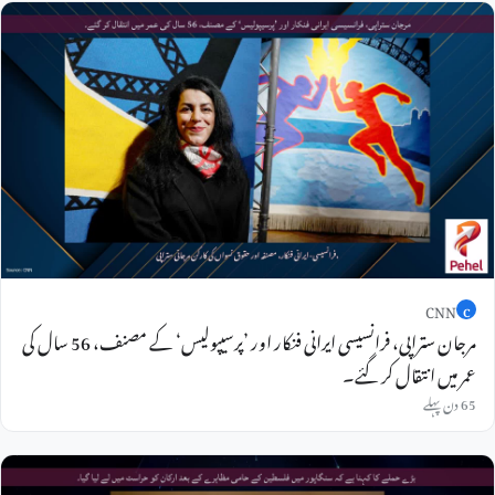
CNN
C
مرجان ستراپی، فرانسیسی ایرانی فنکار اور ’پرسیپولیس‘ کے مصنف، 56 سال کی
عمر میں انتقال کر گئے۔
65 دن پہلے