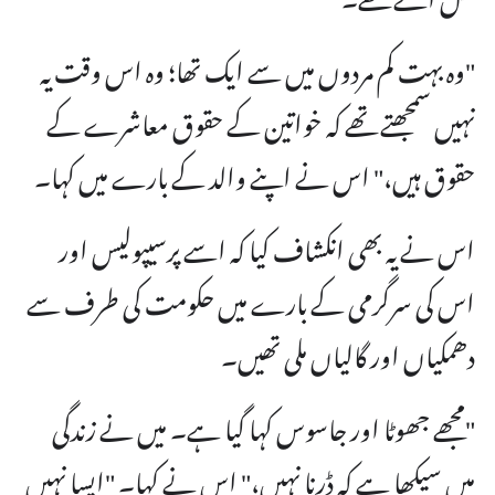
"وہ بہت کم مردوں میں سے ایک تھا؛ وہ اس وقت یہ
نہیں سمجھتے تھے کہ خواتین کے حقوق معاشرے کے
حقوق ہیں،" اس نے اپنے والد کے بارے میں کہا۔
اس نے یہ بھی انکشاف کیا کہ اسے پرسیپولیس اور
اس کی سرگرمی کے بارے میں حکومت کی طرف سے
دھمکیاں اور گالیاں ملی تھیں۔
"مجھے جھوٹا اور جاسوس کہا گیا ہے۔ میں نے زندگی
میں سیکھا ہے کہ ڈرنا نہیں،" اس نے کہا۔ "ایسا نہیں