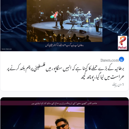
Dawn.com
D
برطانیہ کے بڑے حملے کا کہنا ہے کہ انہیں سنگاپور میں فلسطینی پرچم بلند کرنے پر
حراست میں لیا گیا، پوچھ گچھ
5 دن پہلے