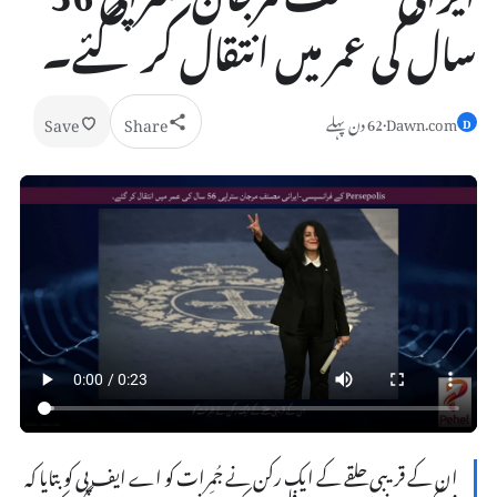
سال کی عمر میں انتقال کر گئے۔
Save
Share
Dawn.com
·
62 دن پہلے
D
ان کے قریبی حلقے کے ایک رکن نے جُمِرات کو اے ایف پی کو بتایا کہ