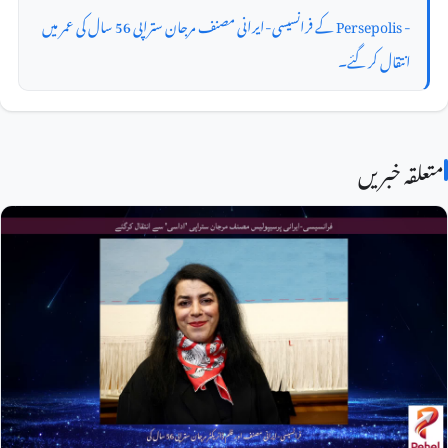
- Persepolis کے فرانسیسی-ایرانی مصنف مرجان ستراپی 56 سال کی عمر میں
انتقال کر گئے۔
متعلقہ خبریں