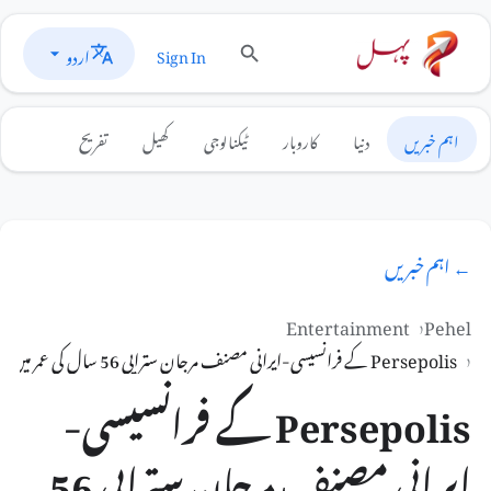
اردو
Sign In
اہم خبریں
دنیا
کاروبار
ٹیکنالوجی
کھیل
تفریح
← اہم خبریں
Entertainment
Pehel
Persepolis کے فرانسیسی-ایرانی مصنف مرجان ستراپی 56 سال کی عمر میں انتقال کر گئے۔
Persepolis کے فرانسیسی-
ایرانی مصنف مرجان ستراپی 56