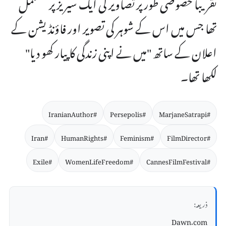
تقریباً خصوصی طور پر تصاویر کی ایک سیریز پر مشتمل
تھا جس میں اس کے شوہر کی تصویر اور فاؤنڈیشن کے
اعلان کے ساتھ "میں نے اپنی زندگی کا پیار کھو دیا"
لکھا تھا۔
#IranianAuthor
#Persepolis
#MarjaneSatrapi
#Iran
#HumanRights
#Feminism
#FilmDirector
#Exile
#WomenLifeFreedom
#CannesFilmFestival
ذریعہ:
Dawn.com