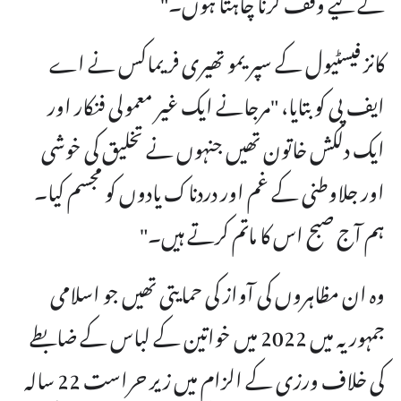
کانز فیسٹیول کے سپریمو تھیری فریماکس نے اے
ایف پی کو بتایا، "مرجانے ایک غیر معمولی فنکار اور
ایک دلکش خاتون تھیں جنہوں نے تخلیق کی خوشی
اور جلاوطنی کے غم اور دردناک یادوں کو مجسم کیا۔
ہم آج صبح اس کا ماتم کرتے ہیں۔"
وہ ان مظاہروں کی آواز کی حمایتی تھیں جو اسلامی
جمہوریہ میں 2022 میں خواتین کے لباس کے ضابطے
کی خلاف ورزی کے الزام میں زیر حراست 22 سالہ