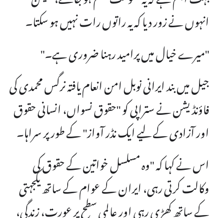
انہوں نے زور دیا کہ یہ راتوں رات نہیں ہو سکتا۔
"میرے خیال میں پرامید رہنا ضروری ہے۔"
جیل میں بند ایرانی نوبل امن انعام یافتہ نرگس محمدی کی
فاؤنڈیشن نے ستراپی کو "حقوق نسواں، انسانی حقوق
اور آزادی کے لیے ایک نڈر آواز" کے طور پر سراہا۔
اس نے کہا کہ "وہ مسلسل خواتین کے حقوق کی
وکالت کرتی رہی، ایران کے عوام کے ساتھ یکجہتی
کے ساتھ کھڑی رہی اور عالمی سطح پر عورت، زندگی،