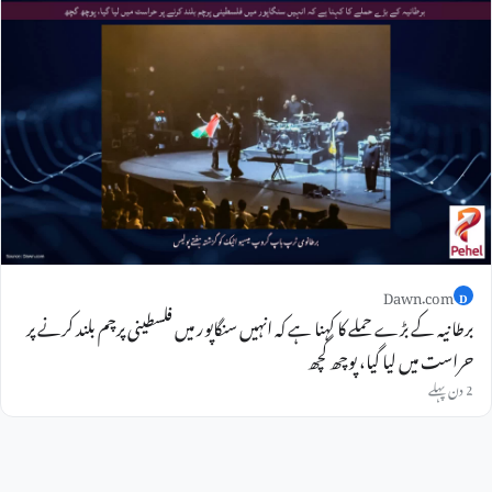
Dawn.com
D
برطانیہ کے بڑے حملے کا کہنا ہے کہ انہیں سنگاپور میں فلسطینی پرچم بلند کرنے پر
حراست میں لیا گیا، پوچھ گچھ
2 دن پہلے