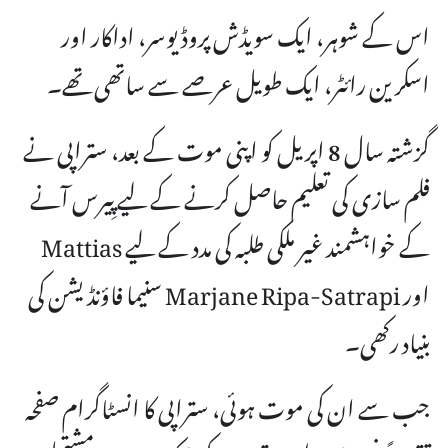
اس کے شوہر، ایک سویڈش پروڈیوسر، اداکار اور
اسکرین رائٹر، ایک طویل عرصے سے ساتھی تھے۔
گزشتہ سال 8 اپریل کو اپنی موت کے بعد، ستراپی نے
فلم سازی کی تعلیم حاصل کرنے کے لیے پِیرس آنے
کے خواہشمند غیر ملکی طلبہ کی مدد کے لیے Mattias
اور Marjane Ripa-Satrapi سنیما فاؤنڈیشن کی
بنیاد رکھی۔
جب سے ان کی موت ہوئی، ستراپی کا انسٹاگرام صفحہ