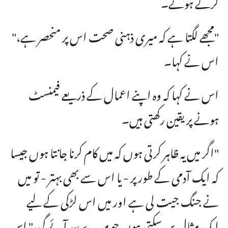
کرتے ہوئے۔
"مجھے لگتا ہے کہ میری ذہنی صحت اس پر منحصر ہے،"
اس نے کہا۔
اس نے کہا کہ وہ اپنے اعمال کے ذریعے فیمنسٹ
ہونے پر یقین رکھتی ہیں۔
"اگر میں یہ ظاہر کرتی ہوں کہ میں کام کرنا جانتا ہوں جیسا
کہ ایک آدمی کے طور پر - یا اس سے بھی بہتر - تو میں
نے جنگ جیت لی ہے اور میں اس لڑکی کے لیے
ایک مثال بن سکتی ہوں جو میرے بعد آئے گی،" اس