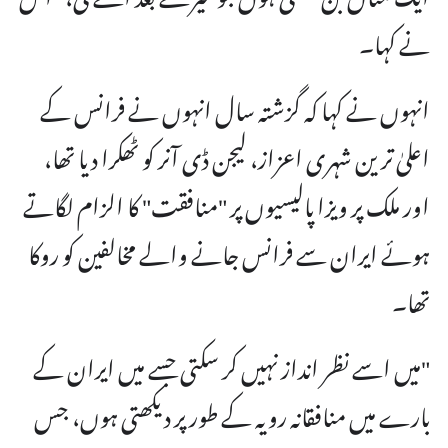
نے کہا۔
انہوں نے کہا کہ گزشتہ سال انہوں نے فرانس کے
اعلیٰ ترین شہری اعزاز، لیجن ڈی آنر کو ٹھکرا دیا تھا،
اور ملک پر ویزا پالیسیوں پر "منافقت" کا الزام لگاتے
ہوئے ایران سے فرانس جانے والے مخالفین کو روکا
تھا۔
"میں اسے نظر انداز نہیں کر سکتی جسے میں ایران کے
بارے میں منافقانہ رویہ کے طور پر دیکھتی ہوں، جس