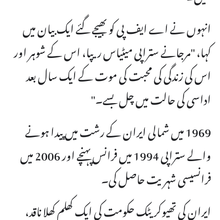
انہوں نے اے ایف پی کو بھیجے گئے ایک بیان میں
کہا، "مرجانے ستراپی میٹیاس ریپا، اس کے شوہر اور
اس کی زندگی کی محبت کی موت کے ایک سال بعد
اداسی کی حالت میں چل بسے۔"
1969 میں شمالی ایران کے رشت میں پیدا ہونے
والے ستراپی 1994 میں فرانس پہنچے اور 2006 میں
فرانسیسی شہریت حاصل کی۔
ایران کی تھیوکریٹک حکومت کی ایک کھلم کھلا ناقد،