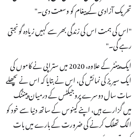
تحریک آزادی کے پیغام کو وسعت دی۔"
"اس کی ہمت اس کی زندگی بھر سے کہیں زیادہ گونجتی
رہے گی۔"
ایک پینٹر کے علاوہ، 2020 میں ستراپی نے کاموں کی
ایک سیریز کی نمائش کی، اس نے بتایا کہ اس نے پچھلے
سات سال دوسرے پروجیکٹس کے درمیان پینٹنگ
میں گزارے ہیں، اپنے کینوس کے ساتھ دنیا سے خود کو
الگ تھلگ کرنے کی ضرورت کے بارے میں بات