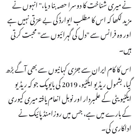
نے میری شناخت کا دوسرا حصہ بنا دیا،" انہوں نے
مزید لکھا کہ اس کا مطلب ایوارڈ کی بے عزتی نہیں ہے
اور وہ فرانس سے "دل کی گہرائیوں سے" محبت کرتی
ہیں۔
اس کا کام ایران سے جڑی کہانیوں سے بھی آگے بڑھ
گیا، بشمول ریڈیو ایکٹیو، 2019 کی بایوپک جو کہ ریڈیو
ایکٹیویٹی کے علمبردار اور نوبل انعام یافتہ میری کیوری
کے بارے میں ہے، جس میں روزامنڈ پائیک نے
اداکاری کی۔