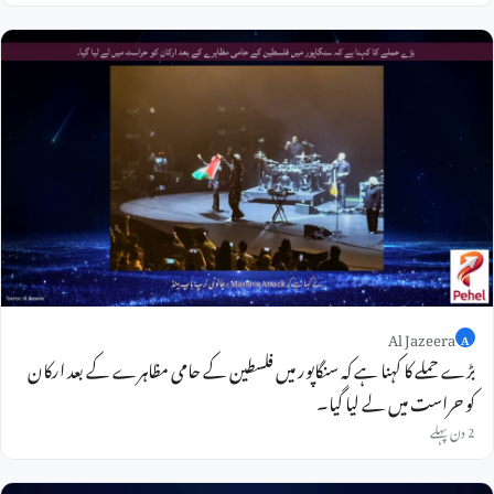
Al Jazeera
A
بڑے حملے کا کہنا ہے کہ سنگاپور میں فلسطین کے حامی مظاہرے کے بعد ارکان
کو حراست میں لے لیا گیا۔
2 دن پہلے