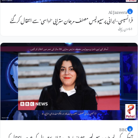
Al Jazeera
A
فرانسیسی-ایرانی پرسیپولیس مصنف مرجان ستراپی 'اداسی' سے انتقال کرگئے
61 دن پہلے
BBC
B
آسکر کے لیے نامزد پرسیپولیس مصنفہ مارجن ستراپی 56 سال کی عمر میں انتقال کر