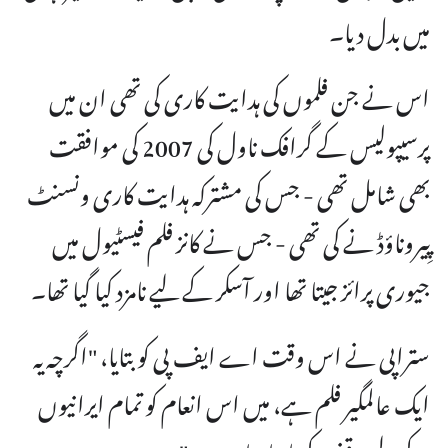
میں بدل دیا۔
اس نے جن فلموں کی ہدایت کاری کی تھی ان میں
پرسیپولیس کے گرافک ناول کی 2007 کی موافقت
بھی شامل تھی - جس کی مشترکہ ہدایت کاری ونسنٹ
پِیروناؤڈ نے کی تھی - جس نے کانز فلم فیسٹیول میں
جیوری پرائز جیتا تھا اور آسکر کے لیے نامزد کیا گیا تھا۔
ستراپی نے اس وقت اے ایف پی کو بتایا، "اگرچہ یہ
ایک عالمگیر فلم ہے، میں اس انعام کو تمام ایرانیوں
کے لیے وقف کرنا چاہتا ہوں۔"