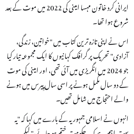
ایرانی کرد خاتون مہسا امینی کی 2022 میں موت کے بعد
شروع ہوا تھا۔
اس نے اپنی تازہ ترین کتاب میں "خواتین، زندگی،
آزادی" تحریک پر گرافک کہانیوں کا ایک مجموعہ تیار کیا
جو 2024 میں انگریزی میں آئی تھی، اور امینی کی موت
کے دو سال مکمل ہونے پر اسی سال پِیرس میں ہونے
والے احتجاج میں شامل تھیں۔
انہوں نے اسلامی جمہوریہ کے بارے میں کہا کہ "یہ
بہت اہم ہے کہ یہ حکومت ختم ہو جائے،" لیکن