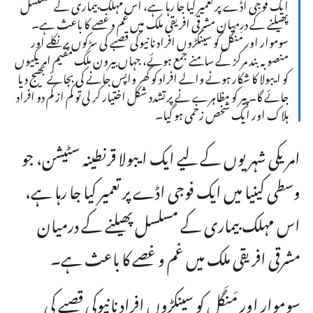
ایک فوجی اڈے پر تعمیر کیا جا رہا ہے، اس مہلک بیماری کے مسلسل
پھیلنے کے درمیان مشرقی افریقی ملک میں غم و غصے کا باعث ہے۔
سوموار اور مَنگَل کو سینکڑوں افراد نانیوکی قصبے کی سڑکوں پر نکلے اور
منصوبہ بند مرکز کے سامنے جمع ہوئے، جہاں بیرون ملک مقیم امریکیوں
کو ایبولا کا شکار ہونے والے افراد کو گھر واپس جانے کی بجائے بھیج دیا
جائے گا۔ پِیر کو مظاہرے نے پرتشدد شکل اختیار کر لی تو کم از کم دو افراد
ہلاک اور ایک شخص زخمی ہو گیا۔
امریکی شہریوں کے لیے ایک ایبولا قرنطینہ سٹیشن، جو
وسطی کینیا میں ایک فوجی اڈے پر تعمیر کیا جا رہا ہے،
اس مہلک بیماری کے مسلسل پھیلنے کے درمیان
مشرقی افریقی ملک میں غم و غصے کا باعث ہے۔
سوموار اور مَنگَل کو سینکڑوں افراد نانیوکی قصبے کی