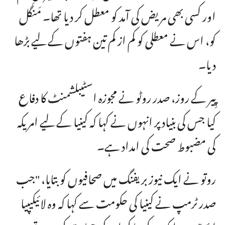
اور کسی بھی مریض کی آمد کو معطل کر دیا تھا۔ مَنگَل
کو، اس نے معطلی کو کم از کم تین ہفتوں کے لیے بڑھا
دیا۔
پِیر کے روز، صدر روٹو نے مجوزہ اسٹیبلشمنٹ کا دفاع
کیا جس کی بنیاد پر انہوں نے کہا کہ کینیا کے لیے امریکہ
کی مضبوط صحت کی امداد ہے۔
روتو نے ایک نیوز بریفنگ میں صحافیوں کو بتایا، "جب
صدر ٹرمپ نے کینیا کی حکومت سے کہا کہ وہ لائیکیپیا
ایئر بیس پر ایک مرکز بنا کر ان کی حمایت کرے، تو میں