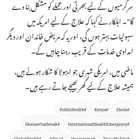
سرگرمیوں کے لیے بھرتی اور عملے کو مشکل بنا دے
گا"۔ اہلکار نے کہا کہ علاج کے لیے امریکہ میں
سہولیات بہتر ہوں گی، اور یہ کہ مریض خاندان اور دیگر
امدادی خدمات کے قریب رہنا چاہیں گے۔
ماضی میں، امریکی شہری جو ایبولا کا شکار ہوئے ہیں،
ہمیشہ علاج کے لیے گھر بھیجے جاتے رہے ہیں۔
#PublicHealth
#Kenya
#Ebola
#DiseaseOutbreak
#InternationalHealthEmergency
#GlobalHealth
#Africa
#Quarantine
#TravelSafety