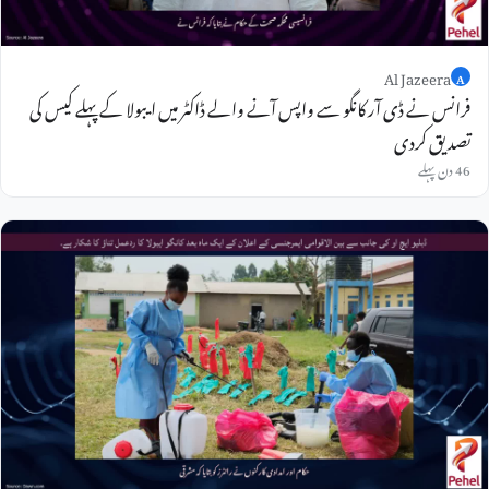
Al Jazeera
A
فرانس نے ڈی آر کانگو سے واپس آنے والے ڈاکٹر میں ایبولا کے پہلے کیس کی
تصدیق کردی
46 دن پہلے