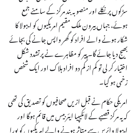
سڑکوں پر نکلے اور منصوبہ بند مرکز کے سامنے جمع
ہوئے، جہاں بیرون ملک مقیم امریکیوں کو ایبولا کا
شکار ہونے والے افراد کو گھر واپس جانے کی بجائے
بھیج دیا جائے گا۔ پِیر کو مظاہرے نے پرتشدد شکل
اختیار کر لی تو کم از کم دو افراد ہلاک اور ایک شخص
زخمی ہو گیا۔
امریکی حکام نے قبل ازیں صحافیوں کو تصدیق کی تھی
کہ یہ مرکز قصبے کے لائکیپیا ایئر بیس میں قائم ہوگا اور
ایبولا وائرس سے متاثر ہونے والے امریکیوں کو پورا