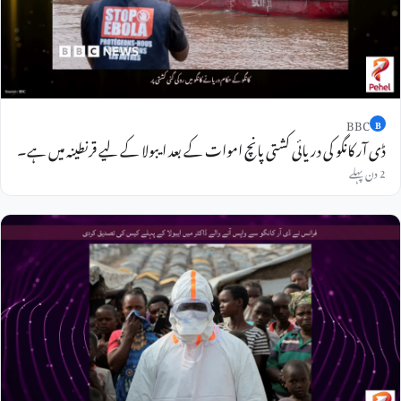
BBC
B
ڈی آر کانگو کی دریائی کشتی پانچ اموات کے بعد ایبولا کے لیے قرنطینہ میں ہے۔
2 دن پہلے