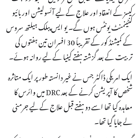
کیسز کے انعقاد اور علاج کے لیے آئسولیشن اور بائیو
کنٹینمنٹ یونٹس ہوں گے۔ یو ایس پبلک ہیلتھ سروس
کے کمیشنڈ کور کے تقریباً 30 افسران تین ہفتوں کی
تربیت کے بعد گزشتہ ہفتے کینیا کے لیے روانہ ہوئے۔
ایک امریکی ڈاکٹر جس نے غیر دانستہ طور پر ایک متاثرہ
شخص کا آپریشن کرنے کے بعد DRC میں وائرس کا
معاہدہ کیا تھا اسے دو ہفتے قبل علاج کے لیے جرمنی
لے جایا گیا تھا۔