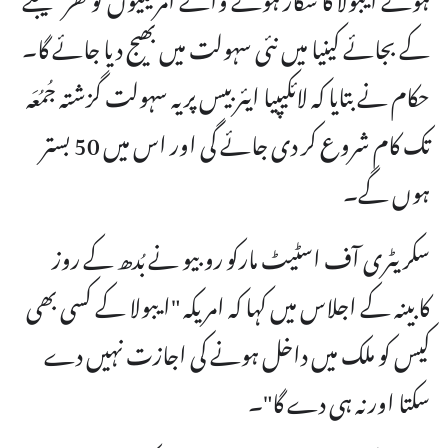
کے بجائے کینیا میں نئی ​​سہولت میں بھیج دیا جائے گا۔
حکام نے بتایا کہ لائکیپیا ایئر بیس پر یہ سہولت گزشتہ جُمُعَہ
تک کام شروع کر دی جائے گی اور اس میں 50 بستر
ہوں گے۔
سکریٹری آف اسٹیٹ مارکو روبیو نے بُدھ کے روز
کابینہ کے اجلاس میں کہا کہ امریکہ "ایبولا کے کسی بھی
کیس کو ملک میں داخل ہونے کی اجازت نہیں دے
سکتا اور نہ ہی دے گا"۔