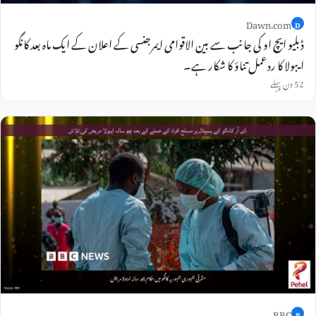
Dawn.com
D
ڈبلیو ایچ او کی جانب سے بین الاقوامی ایمرجنسی کے اعلان کے ایک ماہ بعد کانگو
ایبولا کا ردعمل تناؤ کا شکار ہے۔
52 دن پہلے
BBC
B