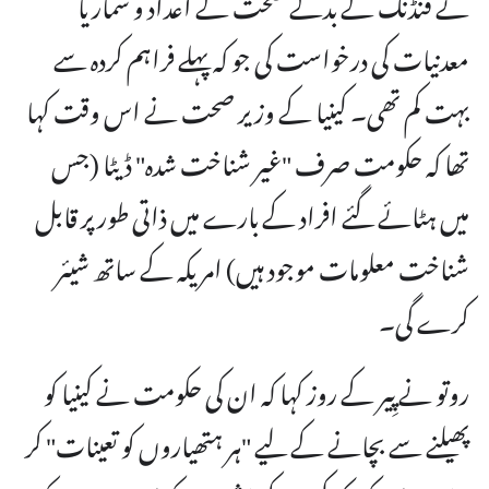
نے فنڈنگ ​​کے بدلے صحت کے اعداد و شمار یا
معدنیات کی درخواست کی جو کہ پہلے فراہم کردہ سے
بہت کم تھی۔ کینیا کے وزیر صحت نے اس وقت کہا
تھا کہ حکومت صرف "غیر شناخت شدہ" ڈیٹا (جس
میں ہٹائے گئے افراد کے بارے میں ذاتی طور پر قابل
شناخت معلومات موجود ہیں) امریکہ کے ساتھ شیئر
کرے گی۔
روتو نے پِیر کے روز کہا کہ ان کی حکومت نے کینیا کو
پھیلنے سے بچانے کے لیے "ہر ہتھیاروں کو تعینات" کر