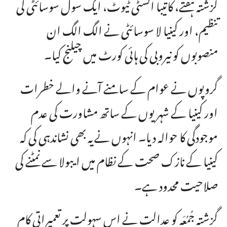
گزشتہ ہفتے، کاتیبا انسٹی ٹیوٹ، ایک سول سوسائٹی کی
تنظیم، اور کینیا لا سوسائٹی نے الگ الگ ان
منصوبوں کو نیروبی کی ہائی کورٹ میں چیلنج کیا۔
گروپوں نے عوام کے سامنے آنے والے خطرات
اور کینیا کے شہریوں کے ساتھ مشاورت کی عدم
موجودگی کا حوالہ دیا۔ انہوں نے یہ بھی نشاندہی کی کہ
کینیا کے نازک صحت کے نظام میں ایبولا سے نمٹنے کی
صلاحیت محدود ہے۔
گزشتہ جُمُعَہ کو عدالت نے اس سہولت پر تعمیراتی کام