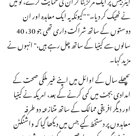
نے ٹھیک کر دیا۔" "کیونکہ یہ ایک معاہدہ اور ان
دوستوں کے ساتھ شراکت داری تھی جو 30، 40
سالوں سے کینیا کے ساتھ چل رہے ہیں،" انہوں نے
مزید کہا۔
پچھلے سال کے اوائل میں اپنے غیر ملکی صحت کے
امدادی بجٹ میں کمی کرنے کے بعد، امریکہ نے کینیا
اور دیگر افریقی ممالک کے ساتھ متنازعہ دو طرفہ
معاہدوں پر دستخط کیے جس میں دیکھا گیا کہ واشنگٹن