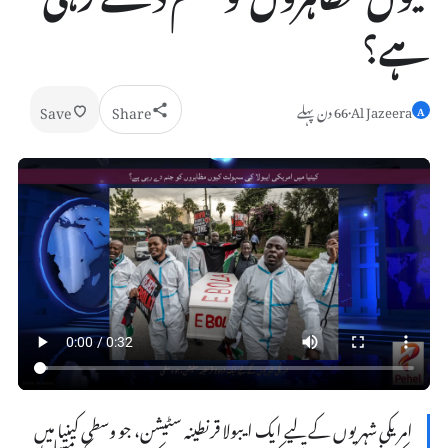
ہے؟
Save
Share
Al Jazeera
·
66 دن پہلے
A
امریکی شہریوں کے لیے ایک ایبولا قرنطینہ سٹیشن، جو وسطی کینیا میں