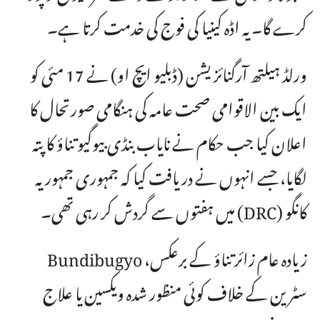
کرے گا۔ یہ اڈہ کینیا کی فوج کی خدمت کرتا ہے۔
ورلڈ ہیلتھ آرگنائزیشن (ڈبلیو ایچ او) نے 17 مئی کو
ایک بین الاقوامی صحت عامہ کی ہنگامی صورتحال کا
اعلان کیا جب حکام نے نایاب بنڈی بیوگیو تناؤ کا پتہ
لگایا، جسے انہوں نے دریافت کیا کہ جمہوری جمہوریہ
کانگو (DRC) میں ہفتوں سے گردش کر رہی تھی۔
زیادہ عام زائر تناؤ کے برعکس، Bundibugyo
سٹرین کے خلاف کوئی منظور شدہ ویکسین یا علاج