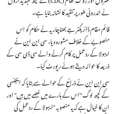
نے اندرونی طور پر تنقید کا نشانہ بنایا ہے۔
قائم مقام ڈائریکٹر جے بھٹاچاریہ نے حکام کو اس
منصوبے کے خلاف مشورہ دیا، سی این این نے
ایبولا کے ردعمل پر کام کرنے والے سی ڈی سی کے
ذریعہ کا حوالہ دیتے ہوئے رپورٹ کیا۔
سی این این نے ذرائع کے حوالے سے بتایا کہ ایجنسی
کے کچھ لوگ "اس کے بارے میں غصے میں ہیں" اور
ان کا خیال ہے کہ یہ منصوبہ "ایبولا کے ردعمل کی