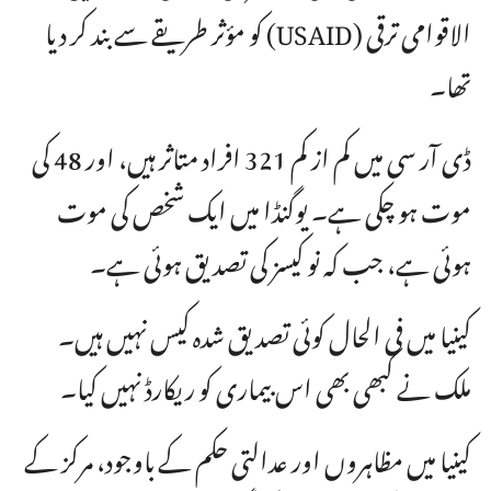
الاقوامی ترقی (USAID) کو مؤثر طریقے سے بند کر دیا
تھا۔
ڈی آر سی میں کم از کم 321 افراد متاثر ہیں، اور 48 کی
موت ہو چکی ہے۔ یوگنڈا میں ایک شخص کی موت
ہوئی ہے، جب کہ نو کیسز کی تصدیق ہوئی ہے۔
کینیا میں فی الحال کوئی تصدیق شدہ کیس نہیں ہیں۔
ملک نے کبھی بھی اس بیماری کو ریکارڈ نہیں کیا۔
کینیا میں مظاہروں اور عدالتی حکم کے باوجود، مرکز کے