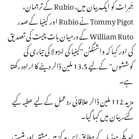
جُمِرات کو ایک بیان میں، Rubio کے ترجمان،
Tommy Pigot نے Rubio اور کینیا کے صدر
William Ruto کے درمیان بات چیت کی تصدیق
کی اور کہا کہ واشنگٹن "کینیا کی ایبولا کی تیاری کی
کوششوں" کے لیے 13.5 ملین ڈالر دینے کا ارادہ رکھتا
ہے۔
مزید 112 ملین ڈالر علاقائی ردعمل کے لیے عطیہ کیے
گئے، بیان میں کہا گیا۔
امریکی میڈیا کے مطابق اس مرکز میں مشتبہ اور مثبت