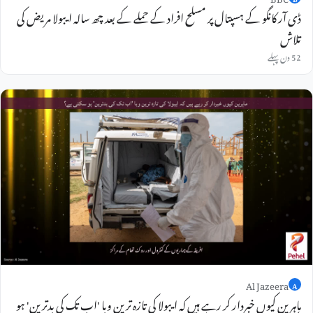
ڈی آر کانگو کے ہسپتال پر مسلح افراد کے حملے کے بعد چھ سالہ ایبولا مریض کی
تلاش
52 دن پہلے
Al Jazeera
A
ماہرین کیوں خبردار کر رہے ہیں کہ ایبولا کی تازہ ترین وبا 'اب تک کی بدترین' ہو