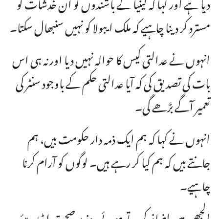
دیا ہے اور کہا کہ کینیا کے باشندوں کو ان خدشات کو
مسترد کر دینا چاہیے کہ ملک ایبولا کو نہیں سنبھال سکتا۔
انہوں نے عدالتی کیس کا حوالہ نہیں دیا اور نہ ہی اس
بات کی تصدیق کی کہ آیا عدالتی حکم کے باوجود سنٹر کی
تعمیر آگے بڑھے گی۔
انہوں نے کہا کہ ہم ایک ذمہ دار حکومت ہیں، ہم
جانتے ہیں کہ ہم کیا کر رہے ہیں۔ لوگوں کو آرام کرنا
چاہیے۔
الجھن میں اضافہ کرتے ہوئے، وزیر صحت ایڈن بیئر