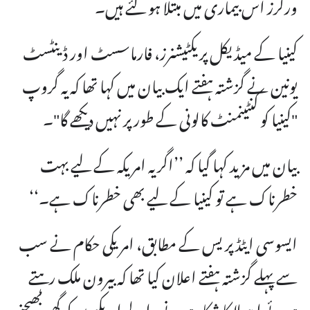
ورکرز اس بیماری میں مبتلا ہو گئے ہیں۔
کینیا کے میڈیکل پریکٹیشنرز، فارماسسٹ اور ڈینٹسٹ
یونین نے گزشتہ ہفتے ایک بیان میں کہا تھا کہ یہ گروپ
"کینیا کو کنٹینمنٹ کالونی کے طور پر نہیں دیکھے گا"۔
بیان میں مزید کہا گیا کہ ’’اگر یہ امریکہ کے لیے بہت
خطرناک ہے تو کینیا کے لیے بھی خطرناک ہے۔‘‘
ایسوسی ایٹڈ پریس کے مطابق، امریکی حکام نے سب
سے پہلے گزشتہ ہفتے اعلان کیا تھا کہ بیرون ملک رہتے
ہوئے ایبولا کا شکار ہونے والے امریکیوں کو گھر بھیجنے