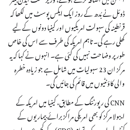
ڈوئل نے بُدھ کے روز ایک ایکس پوسٹ میں لکھا کہ
قرنطینہ کی سہولت امریکیوں اور کینیا دونوں کے لیے
کھلی رہے گی۔ تاہم امریکہ کی طرف سے اس کی خاص
طور پر وضاحت نہیں کی گئی ہے۔ انہوں نے کہا کہ یہ
مرکز ان 23 سہولیات میں شامل ہے جو زیادہ خطرہ
والی کاؤنٹیوں میں قائم کی جائیں گی۔
CNN کی رپورٹنگ کے مطابق، کینیا میں امریکہ کے
ایبولا مرکز کو بھی امریکی مراکز برائے بیماریوں کے
کنٹرول اور روک تھام (CDC) کے کچھ عہدیداروں