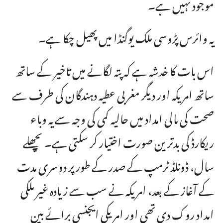
موجود نہیں ہے۔
یہ وائرس پڑوسی ملک یوگنڈا میں پھیل چکا ہے۔
اس بات کا خدشہ ہے کہ پتہ لگانے میں تاخیر کے ساتھ
ساتھ امریکہ اور دیگر مغربی عطیہ دہندگان کی طرف سے
صحت کی مالی امداد میں حالیہ کمی کی وجہ سے یہ وباء
ریکارڈ کی بدترین صورت اختیار کر سکتی ہے۔ پچھلے
سال، ڈونلڈ ٹرمپ کے صدر کے طور پر دوسری مدت
کے آغاز کے بعد، امریکہ نے سب سے زیادہ غیر ملکی
امداد روک دی تھی اور امریکی ایجنسی برائے بین