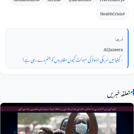
#HealthCrisis
ذریعہ:
Al Jazeera
- کینیا میں امریکی ایبولا کی سہولت کیوں مظاہروں کو جنم دے رہی ہے؟
متعلقہ خبریں