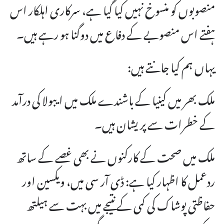
منصوبوں کو منسوخ نہیں کیا گیا ہے، سرکاری اہلکار اس
ہفتے اس منصوبے کے دفاع میں دوگنا ہو رہے ہیں۔
یہاں ہم کیا جانتے ہیں:
ملک بھر میں کینیا کے باشندے ملک میں ایبولا کی درآمد
کے خطرات سے پریشان ہیں۔
ملک میں صحت کے کارکنوں نے بھی غصے کے ساتھ
ردعمل کا اظہار کیا ہے: ڈی آر سی میں، ویکسین اور
حفاظتی پوشاک کی کمی کے نتیجے میں بہت سے ہیلتھ