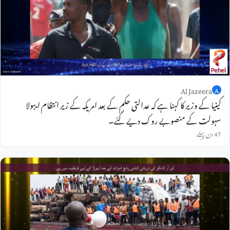
Al Jazeera
A
کینیا کے وزیر کا کہنا ہے کہ عدالتی حکم کے بعد امریکہ کے زیر انتظام ایبولا
سہولت کے منصوبے روک دیے گئے۔
47 دن پہلے