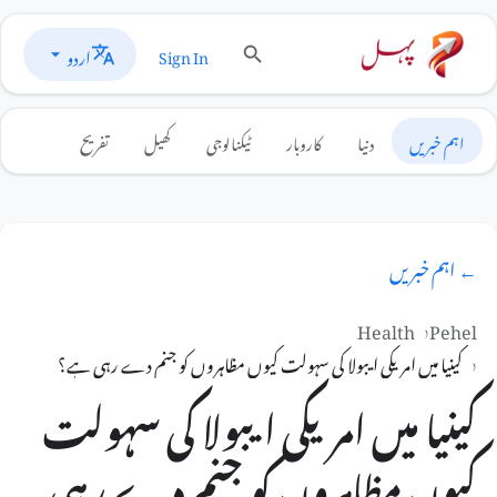
اردو
Sign In
اہم خبریں
دنیا
کاروبار
ٹیکنالوجی
کھیل
تفریح
← اہم خبریں
Health
Pehel
کینیا میں امریکی ایبولا کی سہولت کیوں مظاہروں کو جنم دے رہی ہے؟
کینیا میں امریکی ایبولا کی سہولت
کیوں مظاہروں کو جنم دے رہی