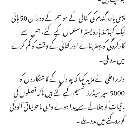
پہلی بار، گندم کی کٹائی کے موسم کے دوران 50 ہائی
ٹیک کمبائنڈ ہارویسٹر استعمال کیے گئے، جس سے
کارکردگی کو بہتر بنانے اور کٹائی کے وقت کو کم کرنے
میں مدد ملی۔
وزیراعلیٰ نے مزید کہا کہ چاول کے کاشتکاروں کو
5000 سپر سیڈرز تقسیم کیے گئے ہیں تاکہ فصلوں کی
باقیات کو جلانے سے پیدا ہونے والی ماحولیاتی آلودگی
کو روکنے میں مدد ملے۔