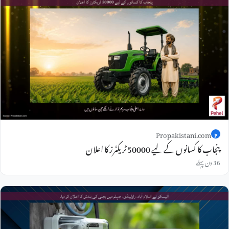
Propakistani.com
P
پنجاب کا کسانوں کے لیے 50000 ٹریکٹرز کا اعلان
36 دن پہلے