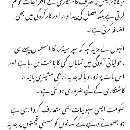
کرتی ہے بلکہ فصل کی پیداوار اور کارکردگی میں بھی
اضافہ کرتی ہے۔
انہوں نے مزید کہا کہ سپر سیڈرز کا استعمال پہلے ہی
ماحولیاتی آلودگی میں نمایاں کمی کا باعث بن رہا ہے اور
اس بات پر زور دیا کہ جدید زرعی مشینری پائیدار
کاشتکاری کے لیے ضروری ہو گئی ہے۔
حکومت ایسی سہولیات بھی متعارف کروا رہی ہے
جو چھوٹے درجے کے کسانوں کو سستی قیمتوں پر جدید