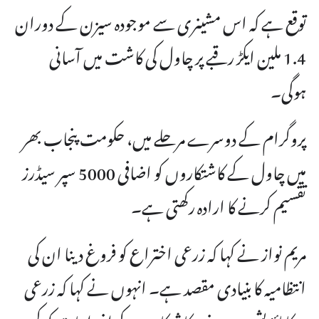
توقع ہے کہ اس مشینری سے موجودہ سیزن کے دوران
1.4 ملین ایکڑ رقبے پر چاول کی کاشت میں آسانی
ہوگی۔
پروگرام کے دوسرے مرحلے میں، حکومت پنجاب بھر
میں چاول کے کاشتکاروں کو اضافی 5000 سپر سیڈرز
تقسیم کرنے کا ارادہ رکھتی ہے۔
مریم نواز نے کہا کہ زرعی اختراع کو فروغ دینا ان کی
انتظامیہ کا بنیادی مقصد ہے۔ انہوں نے کہا کہ زرعی
میکانائزیشن نہ صرف کاشتکاری کے اخراجات کو کم