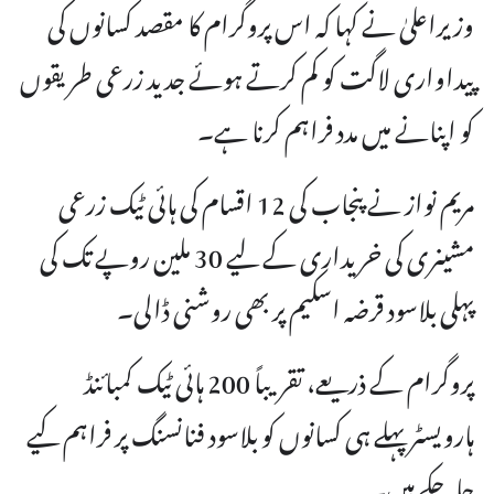
وزیراعلیٰ نے کہا کہ اس پروگرام کا مقصد کسانوں کی
پیداواری لاگت کو کم کرتے ہوئے جدید زرعی طریقوں
کو اپنانے میں مدد فراہم کرنا ہے۔
مریم نواز نے پنجاب کی 12 اقسام کی ہائی ٹیک زرعی
مشینری کی خریداری کے لیے 30 ملین روپے تک کی
پہلی بلاسود قرضہ اسکیم پر بھی روشنی ڈالی۔
پروگرام کے ذریعے، تقریباً 200 ہائی ٹیک کمبائنڈ
ہارویسٹر پہلے ہی کسانوں کو بلاسود فنانسنگ پر فراہم کیے
جا چکے ہیں۔