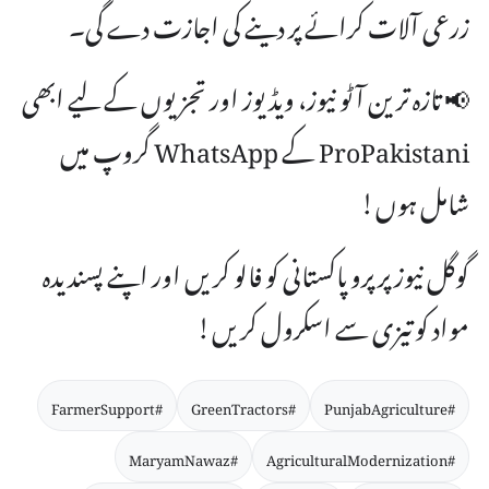
زرعی آلات کرائے پر دینے کی اجازت دے گی۔
📢 تازہ ترین آٹو نیوز، ویڈیوز اور تجزیوں کے لیے ابھی
ProPakistani کے WhatsApp گروپ میں
شامل ہوں!
گوگل نیوز پر پرو پاکستانی کو فالو کریں اور اپنے پسندیدہ
مواد کو تیزی سے اسکرول کریں!
#FarmerSupport
#GreenTractors
#PunjabAgriculture
#MaryamNawaz
#AgriculturalModernization