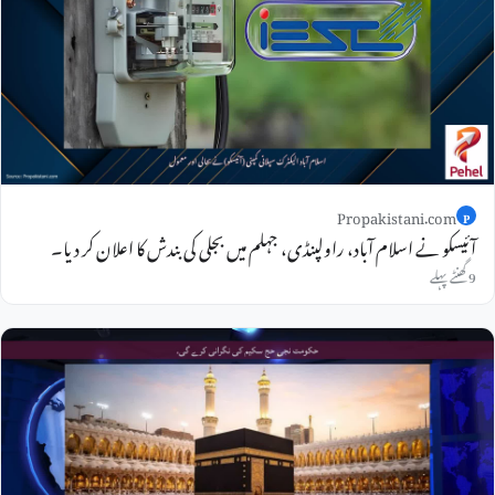
Propakistani.com
P
آئیسکو نے اسلام آباد، راولپنڈی، جہلم میں بجلی کی بندش کا اعلان کر دیا۔
9 گھنٹے پہلے