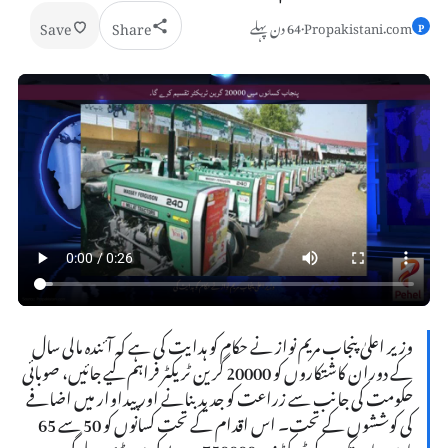
Save
Share
Propakistani.com
·
64 دن پہلے
P
وزیر اعلیٰ پنجاب مریم نواز نے حکام کو ہدایت کی ہے کہ آئندہ مالی سال
کے دوران کاشتکاروں کو 20000 گرین ٹریکٹر فراہم کیے جائیں، صوبائی
حکومت کی جانب سے زراعت کو جدید بنانے اور پیداوار میں اضافے
کی کوششوں کے تحت۔ اس اقدام کے تحت کسانوں کو 50 سے 65
ہارس پاور تک کے ٹریکٹرز پر 750000 روپے کی سبسڈی ملے گی۔