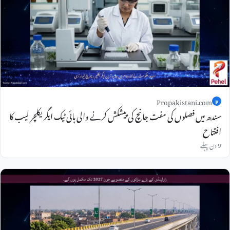
Propakistani.com
P
سندھ میں فصلوں کی مفت جانچ کی پیشکش کرنے والی ہائی ٹیک ایگریکلچر لیب کا
افتتاح
9 دن پہلے