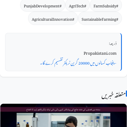
#PunjabDevelopment
#AgriTech
#FarmSubsidy
#AgriculturalInnovation
#SustainableFarming
ذریعہ:
Propakistani.com
- پنجاب کسانوں میں 20000 گرین ٹریکٹر تقسیم کرے گا۔
متعلقہ خبریں