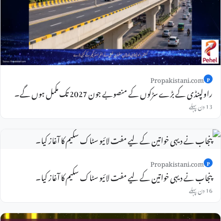
Propakistani.com
P
راولپنڈی کے بڑے سڑکوں کے منصوبے جون 2027 تک مکمل ہوں گے۔
13 دن پہلے
Propakistani.com
P
پنجاب نے دیہی خواتین کے لیے مفت لائیو سٹاک سکیم کا آغاز کیا۔
16 دن پہلے