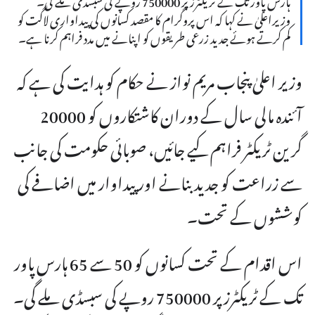
وزیراعلیٰ نے کہا کہ اس پروگرام کا مقصد کسانوں کی پیداواری لاگت کو
کم کرتے ہوئے جدید زرعی طریقوں کو اپنانے میں مدد فراہم کرنا ہے۔
وزیر اعلیٰ پنجاب مریم نواز نے حکام کو ہدایت کی ہے کہ
آئندہ مالی سال کے دوران کاشتکاروں کو 20000
گرین ٹریکٹر فراہم کیے جائیں، صوبائی حکومت کی جانب
سے زراعت کو جدید بنانے اور پیداوار میں اضافے کی
کوششوں کے تحت۔
اس اقدام کے تحت کسانوں کو 50 سے 65 ہارس پاور
تک کے ٹریکٹرز پر 750000 روپے کی سبسڈی ملے گی۔