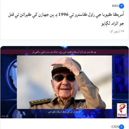
BBC
B
آمريڪا ڪيوبا جي راول ڪاسترو تي 1996 ۾ ٻن جهازن کي ڪيرائڻ تي قتل
جو الزام لڳايو
79 ڏينهن اڳ
CNN
C