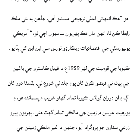
اهو ”هڪ انتهائي اعليٰ ترجيحي مسئلو آهي، جڏهن به ٻئي ملڪ
رابطا ڪن ٿا، انهن مان هڪ پهريون سامهون اچي ٿو،“ آمريڪي
يونيورسٽي جي اقتصاديات ريڪارڊو ٽورس سي اين اين کي ٻڌايو.
ڪيوبا جي قوميت جي لهر 1959ع ۾ فيڊل ڪاسترو جي باغين
جي ٻيٽ تي قبضو ڪرڻ کان پوءِ جلد ئي شروع ٿي. بٽسٽا دور کان
اڳ ۽ ان دوران ڳوٺاڻن ڪيوبا تمام گهڻو غريب ۽ پسمانده هو، ۽
پورهيت غريبن ۾ زمين جي مالڪي تمام گهٽ هئي. پهريون ڀيرو
زرعي سڌارن جو پروگرام آيو، جنهن ۾ غير ملڪي زمينن جي