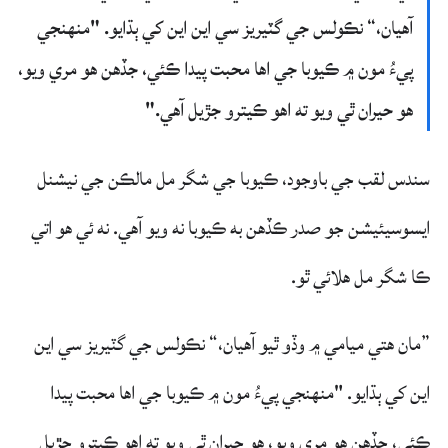
آهيان،“ نڪولس جي گٽيريز سي اين اين کي ٻڌايو. "منهنجي
پيءُ مون ۾ ڪيوبا جي اها محبت پيدا ڪئي، جڏهن هو مري ويو،
هو حيران ٿي ويو ته اهو ڪيترو جڙيل آهي."
سندس لقب جي باوجود، ڪيوبا جي شگر مل مالڪن جي نيشنل
ايسوسيئيشن جو صدر ڪڏهن به ڪيوبا نه ويو آهي. نه ئي هو اتي
ڪا شگر مل هلائي ٿو.
”مان هتي ميامي ۾ وڏو ٿيو آهيان،“ نڪولس جي گٽيريز سي اين
اين کي ٻڌايو. "منهنجي پيءُ مون ۾ ڪيوبا جي اها محبت پيدا
ڪئي، جڏهن هو مري ويو، هو حيران ٿي ويو ته اهو ڪيترو جڙيل