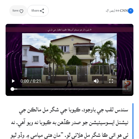
CNN
Save
Share
·
64 ڏينهن اڳ
C
سندس لقب جي باوجود، ڪيوبا جي شگر مل مالڪن جي
نيشنل ايسوسيئيشن جو صدر ڪڏهن به ڪيوبا نه ويو آهي. نه
ئي هو اتي ڪا شگر مل هلائي ٿو. ”مان هتي ميامي ۾ وڏو ٿيو