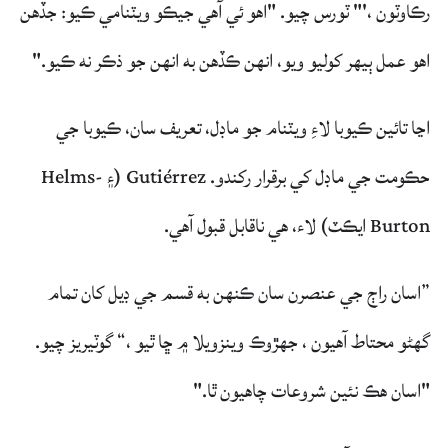
رڪاوٽون ،'" ٽورس چيو. "اهو ئي آهي جيڪو ويٽنامي ڪيو: جڏهن
اهو عمل ٻيهر کوليو ويو، انهن ڪڏهن به انهن جو ذڪر نه ڪيو."
اڃا تائين ڪيوبا لاءِ ويٽنام جو ماڊل، تعريف سان، ڪيوبا جي
حڪومت جي ماڊل کي برقرار رکندو. Gutiérrez (۽ Helms-
Burton ايڪٽ) لاء، هي ناقابل قبول آهي.
”اسان راڄ جي عنصرن سان ڪنهن به قسم جي ڊيل کان تمام
گهڻو محتاط آهيون ، جهڙوڪ وينزويلا ۾ ڇا ٿيو ،“ گوٽيريز چيو.
"اسان هڪ نئين شروعات چاهيون ٿا."