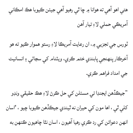
هتي اهو آهي ته هوانا ۾ ڇا ٿي رهيو آهي جيئن ڪيوبا هڪ امڪاني
آمريڪي حملي لاءِ تيار آهن
ٽورس جي تجزيي ۾، ان رعايت آمريڪا لاءِ رستو هموار ڪيو ته هو
آخرڪار پنهنجي پابندي ختم ڪري، ويٽنام کي سڃاڻي ۽ انسانيت
جي امداد فراهم ڪري.
”جيڪڏهن ايجنڊا تي مسئلن کي حل ڪرڻ لاءِ هڪ حقيقي ونڊو
کلي ٿي ، اها مون کي حيران نه ٿيندي جيڪڏهن ڪيوبا چيو ، 'اسان
انهن دعوائن کي رد ڪري رهيا آهيون ، اسان نٿا چاهيون ڪنهن به