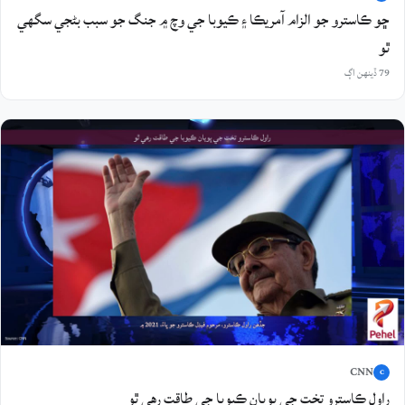
ڇو ڪاسترو جو الزام آمريڪا ۽ ڪيوبا جي وچ ۾ جنگ جو سبب بڻجي سگهي
ٿو
79 ڏينهن اڳ
CNN
C
راول ڪاسترو تخت جي پويان ڪيوبا جي طاقت رهي ٿو