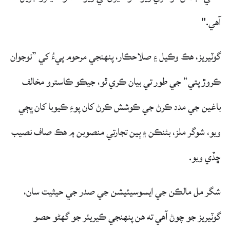
آهي."
گوٽيريز، هڪ وڪيل ۽ صلاحڪار، پنهنجي مرحوم پيءُ کي ”نوجوان
ڪروڙ پتي“ جي طور تي بيان ڪري ٿو، جيڪو ڪاسترو مخالف
باغين جي مدد ڪرڻ جي ڪوشش ڪرڻ کان پوءِ ڪيوبا کان ڀڄي
ويو، شوگر ملز، بئنڪن ۽ ٻين تجارتي منصوبن ۾ هڪ صاف نصيب
ڇڏي ويو.
شگر مل مالڪن جي ايسوسيئيشن جي صدر جي حيثيت سان،
گوٽيريز جو چوڻ آهي ته هن پنهنجي ڪيريئر جو گهڻو حصو