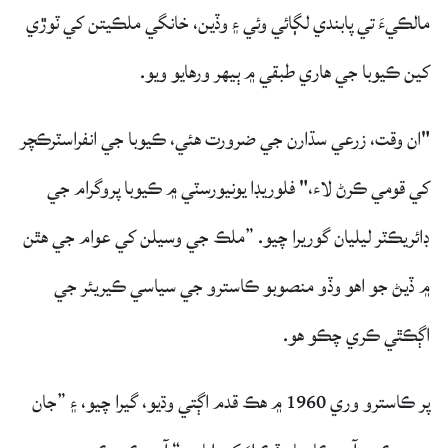
مالڪيءَ تي پابندي لڳائي وئي ۽ وڏين، خانگي ملڪيتن کي ٽوڙي
کين ڪيوبا جي هاري طبقي ۾ ٻيهر ورهايو ويو.
"ان وقت، زرعي سڌارن جي ضرورت هئي، ڪيوبا جي انفراسٽرڪچر
کي قومي ڪرڻ لاء،" فلوريڊا يونيورسٽي ۾ ڪيوبا پروگرام جي
ڊائريڪٽر ليليان گوريرا چيو. ”ملڪ جي وسيلن کي عوام جي هٿن
۾ ڏيڻ جو اهو وڏو منصوبو ڪاسترو جي سياسي ڪيريئر جي
اڳڪٿي ڪري چڪو هو.
پر ڪاسترو وري 1960 ۾ هڪ قدم اڳتي وڌيو، گيرا چيو، ۽ ”جان