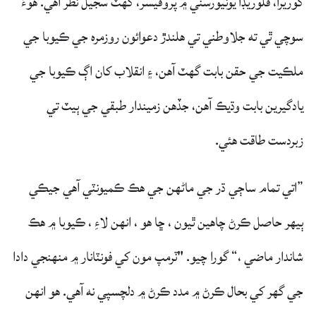
گوريرا، فلوريڊا يونيورسٽي ۾ پروفيسر، گهٽ سجيل نظر آهي. هوءَ
سوچي ٿي ته جلاوطني تي هلندڙ دعوائون روزمره جي ڪيوبا جي
ملڪيت جي حقن بابت گهٽ آهن، ۽ انقلاب کان اڳ ڪيوبا جي
يادگيرين بابت وڌيڪ آهن، جڏهن زميندار طبقي جي ٻيٽ تي
زبردست طاقت هئي.
”اتي تمام ساڄي ڌر جي ماڻهن جي هڪ ڪميونٽي آهي جيڪي
ٻيهر حاصل ڪرڻ چاهين ٿيون ، ڇا هو ، انهن لاءِ ، ڪيوبا ۾ هڪ
شاندار ماضي ،“ گورا چيو. "ٽرمپ مون کي فونٽانار ۾ منهنجي دادا
جي گهر کي بحال ڪرڻ ۾ مدد ڪرڻ ۾ دلچسپي نه آهي. هو انهن