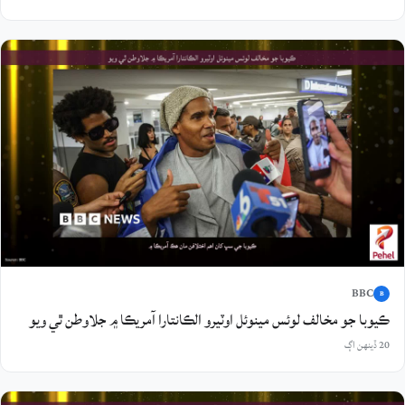
BBC
B
ڪيوبا جو مخالف لوئس مينوئل اوٽيرو الڪانتارا آمريڪا ۾ جلاوطن ٿي ويو
20 ڏينهن اڳ