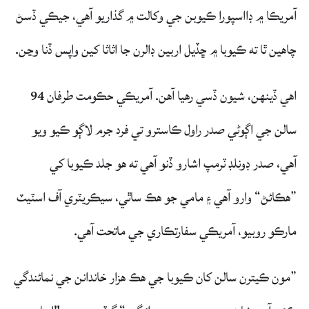
آمريڪا ۾ ڊااسپورا ڪيوبن جي وکالت ۾ گذاريو آهي، جيڪي ڏسڻ
چاهين ٿا ته ڪيوبا ۾ ڇڏيل اربين ڊالرن جا اثاثا کين واپس ڏنا وڃن.
اهي ڏينهن، شيون ڏسي رهيا آهن. آمريڪي حڪومت طرفان 94
سالن جي اڳوڻي صدر راول ڪاسترو تي فرد جرم لاڳو ڪيو ويو
آهي، صدر ڊونلڊ ٽرمپ اشارو ڏنو آهي ته هو جلد ڪيوبا کي
”هڪائڻ“ وارو آهي ۽ مامي جو هڪ ساٿي، سيڪريٽري آف اسٽيٽ
مارڪو روبيو، آمريڪي سفارتڪاري جي ماتحت آهي.
”مون ڪيترن سالن کان ڪيوبا جي هڪ هزار خاندانن جي نمائندگي