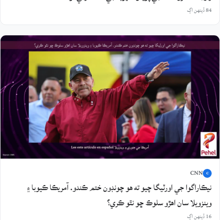
84 ڏينهن اڳ
CNN
C
نيڪاراگوا جي اورٽيگا چيو ته هو چونڊون ختم ڪندو. آمريڪا ڪيوبا ۽
وينزويلا سان اهڙو سلوڪ ڇو نٿو ڪري؟
16 ڏينهن اڳ