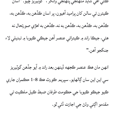
ڪئي آهي شايد منهنجي پنهنجي وانگر ،“ گوٽيريز چيو. "اسان
ڪيترن ئي سالن کان پراميد آهيون، پر اسان ڪڏهن به، ڪڏهن به،
ڪڏهن به، ڪڏهن به، ڪڏهن به نه، ڪڏهن به اهڙي صورتحال نه
هئي، جيڪا راند ۾ ڪيترائي عنصر آهن جيڪي ڪيوبا ۾ تبديلي لاء
جنگجو آهن."
انهن مان هڪ عنصر ڪجهه ڏينهن بعد راند ۾ آيو جڏهن گوٽيريز
سي اين اين سان ڳالهايو. سپريم ڪورٽ هڪ 8-1 حڪمران جاري
ڪيو جيڪو ڪيوبا جي حڪومت طرفان ضبط ڪيل ملڪيت تي
مقدمو اڳتي وڌڻ جي اجازت ڏئي ٿو.