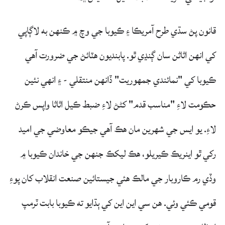
قانون پڻ سڌي طرح آمريڪا ۽ ڪيوبا جي وچ ۾ ڪنهن به لاڳاپي
کي انهن اثاثن سان ڳنڍي ٿو. پابنديون هٽائڻ جي ضرورت آهي
ڪيوبا کي "نمائندي جمهوريت" ڏانهن منتقلي - ۽ انهي نئين
حڪومت لاءِ "مناسب قدم" کڻڻ لاءِ ضبط ڪيل اثاثا واپس ڪرڻ
لاءِ. يو ايس جي شهرين مان هڪ آهي جيڪو معاوضي جي اميد
رکي ٿو اينريڪ ڪيريلو، هڪ ليکڪ جنهن جي خاندان ڪيوبا ۾
وڏي رم ڪاروبار جي مالڪ هئي جيستائين صنعت انقلاب کان پوءِ
قومي ڪئي وئي. هن سي اين اين کي ٻڌايو ته ڪيوبا بابت ٽرمپ