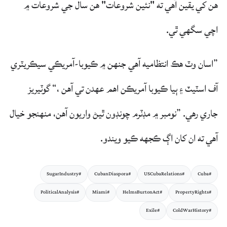
هن کي يقين آهي ته "نئين شروعات" هن سال جي شروعات ۾
اچي سگهي ٿي.
”اسان وٽ هڪ انتظاميه آهي جنهن ۾ ڪيوبا-آمريڪي سيڪريٽري
آف اسٽيٽ ۽ ٻيا ڪيوبا آمريڪن اهم عهدن تي آهن ،“ گوٽيريز
جاري رهي. ”نومبر ۾ مڊٽرم چونڊون ٿيڻ واريون آهن، منهنجو خيال
آهي ته ان کان اڳ ڪجهه ڪيو ويندو.
#SugarIndustry
#CubanDiaspora
#USCubaRelations
#Cuba
#PoliticalAnalysis
#Miami
#HelmsBurtonAct
#PropertyRights
#Exile
#ColdWarHistory