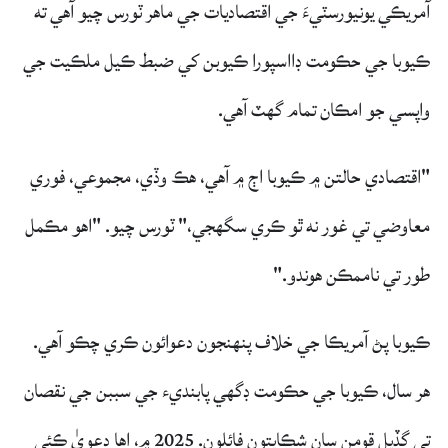
آمريڪي يونيورسٽيءَ جي اقتصاديات جي ماهر ٽورس چيو آهي ته
ڪيوبا جي حڪومت ڊااسپورا ڪيوبن کي ضبط ڪيل ملڪيت جي
واپسي جو امڪان تمام گهٽ آهي.
"اقتصادي حالتن ۾ ڪيوبا اڄ ۾ آهي، هڪ وڏي، مجموعي، فوري
معاوضي تي غور نه ٿو ڪري سگهجي،" ٽورس چيو. "اهو مڪمل
طور تي ناممڪن هوندو."
ڪيوبا پڻ آمريڪا جي خلاف پنهنجون دعوائون ڪري چڪو آهي.
هر سال، ڪيوبا جي حڪومت ڊگهي پابنديء جي سببن جي نقصان
تي گڏيل قومن سان شڪايتون فائلون. 2025 ۾، اها دعويٰ ڪئي