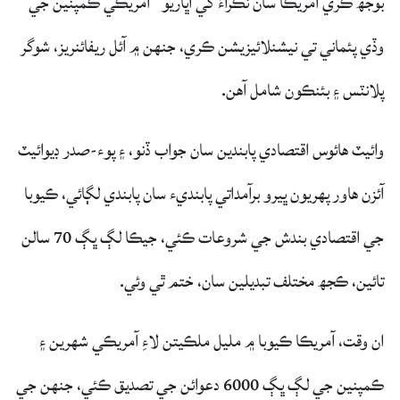
بوجھ ڪري آمريڪا سان ٽڪراءَ کي اڀاريو“ آمريڪي ڪمپنين جي
وڏي پئماني تي نيشنلائيزيشن ڪري، جنهن ۾ آئل ريفائنريز، شوگر
پلانٽس ۽ بئنڪون شامل آهن.
وائيٽ هائوس اقتصادي پابندين سان جواب ڏنو، ۽ پوء-صدر ڊيوائيٽ
آئزن هاور پهريون ڀيرو برآمداتي پابنديء سان پابندي لڳائي، ڪيوبا
جي اقتصادي بندش جي شروعات ڪئي، جيڪا لڳ ڀڳ 70 سالن
تائين، ڪجھ مختلف تبديلين سان، ختم ٿي وئي.
ان وقت، آمريڪا ڪيوبا ۾ مليل ملڪيتن لاءِ آمريڪي شهرين ۽
ڪمپنين جي لڳ ڀڳ 6000 دعوائن جي تصديق ڪئي، جنهن جي