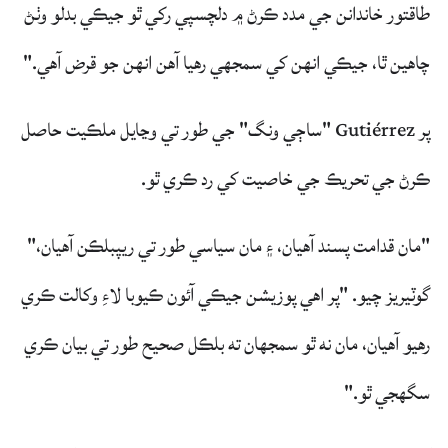
طاقتور خاندانن جي مدد ڪرڻ ۾ دلچسپي رکي ٿو جيڪي بدلو وٺڻ
چاهين ٿا، جيڪي انهن کي سمجهي رهيا آهن انهن جو قرض آهي."
پر Gutiérrez "ساڄي ونگ" جي طور تي وڃايل ملڪيت حاصل
ڪرڻ جي تحريڪ جي خاصيت کي رد ڪري ٿو.
"مان قدامت پسند آهيان، ۽ مان سياسي طور تي ريپبلڪن آهيان،"
گوٽيريز چيو. "پر اهي پوزيشن جيڪي آئون ڪيوبا لاءِ وکالت ڪري
رهيو آهيان، مان نه ٿو سمجهان ته بلڪل صحيح طور تي بيان ڪري
سگهجي ٿو."