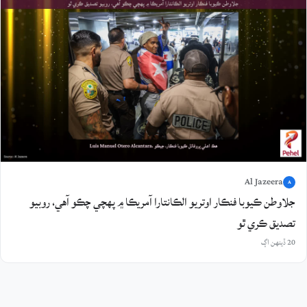
Al Jazeera
A
جلاوطن ڪيوبا فنڪار اوتريو الڪانتارا آمريڪا ۾ پهچي چڪو آهي، روبيو
تصديق ڪري ٿو
20 ڏينهن اڳ