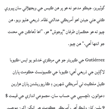
گوٽيريز، جيڪو مدعو نه هو پر هن ڪيس جي ويجهڙائي سان پيروي
ڪئي هئي جيئن اهو آمريڪي عدالتي نظام ذريعي هليو ويو، هن
چيو ته هو حڪمران طرفان "پرجوش" هو. ”اها ڏهاڪن جي محنت
جو انتها آهي،“ هن چيو.
Gutiérrez جي ڪيريئر جو هي مرڪزي خدشو يو ايس-ڪيوبا
لاڳاپن جي ذريعي آهي: ڪيوبا جي ڪميونسٽ حڪومت پاران
ڪيل ملڪيت تي آمريڪي شهرين ۽ ڪارپوريشنن پاران هزارين
دعوائون. دلچسپي جي حساب سان، مجموعي اندازي جي قيمت $
9 بلين کان وڌيڪ آهي، آمريڪي حڪومت جي انگن اکرن موجب.