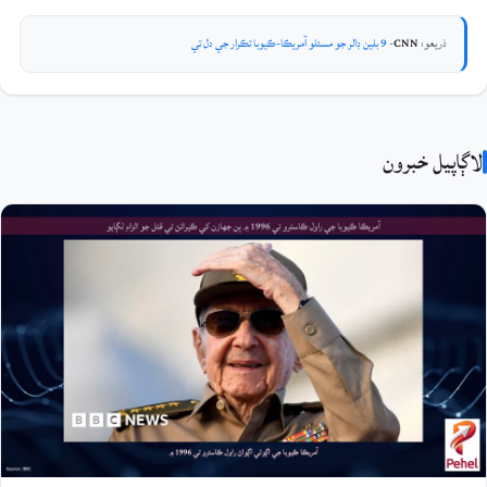
ذريعو:
CNN
- 9 بلين ڊالر جو مسئلو آمريڪا-ڪيوبا تڪرار جي دل تي
لاڳاپيل خبرون