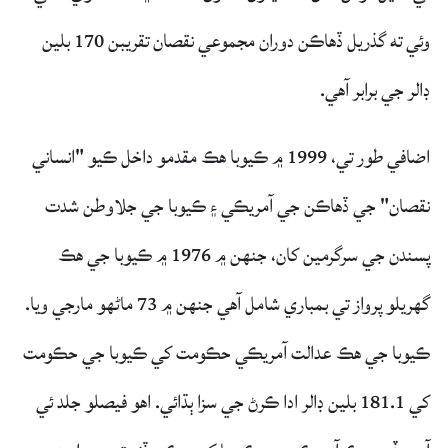
وئي ته گذريل ڏهاڪن دوران مجموعي نقصان تقريبن 170 بلين
ڊالر جي برابر آهي.
اضافي طور تي، 1999 ۾ ڪيوبا هڪ مقدمو داخل ڪيو "انساني
نقصان" جي ڏهاڪن جي آمريڪي ۽ ڪيوبا جي جلاوطن شدت
پسندن جي سرگرمين کان، جنهن ۾ 1976 ۾ ڪيوبا جي هڪ
گهريلو پرواز تي بمباري شامل آهي جنهن ۾ 73 ماڻهو مارجي ويا.
ڪيوبا جي هڪ عدالت آمريڪي حڪومت کي ڪيوبا جي حڪومت
کي 181.1 بلين ڊالر ادا ڪرڻ جي سزا ٻڌائي. اهو فيصلو جلد ئي