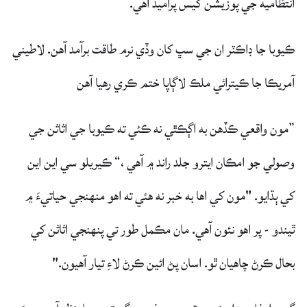
انتظاميه جي پوزيشن کيس پراميد آهي.
ڪيوبا جا ڊاڪٽر ان جي سڀ کان وڏي نرم طاقت برآمد آهن. لاطيني
آمريڪا جا ڪيترائي ملڪ لاڳاپا ختم ڪري رهيا آهن
”مون واقعي ڪڏهن به اڳڪٿي نه ڪئي ته ڪيوبا جي اثاثن جي
وصولي جو امڪان ايترو جلد راند ۾ آهي ،“ ڪيريلو سي اين اين
کي ٻڌايو. "مون کي اها به خبر نه هئي ته اهو منهنجي حياتيءَ ۾
ٿيندو - پر اهو نئون آهي. مان مڪمل طور تي پنهنجي اثاثن کي
بحال ڪرڻ چاهيان ٿو. اسان پڻ ائين ڪرڻ لاءِ تيار آهيون."