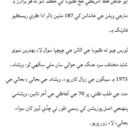
آيو جڏهن هڪ آمريڪي جج ڪيوبا کي حڪم ڏنو ته هو برادرز ۾
مارجي ويلن جي خاندانن کي 187 ملين ڊالر ادا ڪري ريسڪيو
فائرنگ ۾.
ٽورس چيو ته ڪيوبا جي اثاثن جي چپچپا سوال لاءِ بهترين نمونو
شايد مختلف سرد جنگ جي حوالي سان ملي سگهي ٿو: ويٽنام.
1975 ۾ سيگون جي زوال کان پوء، ويٽنام جي بحالي ۽ بحالي جي
مدد جي طلب ڪئي. پر 70 جي ڏهاڪي جي آخر تائين، ويٽنامي
پنهنجي اصل پوزيشن کي رسمي طور تي ڇڏي ڏيڻ کان سواء،
بحاليء لاء زور ڀريو.