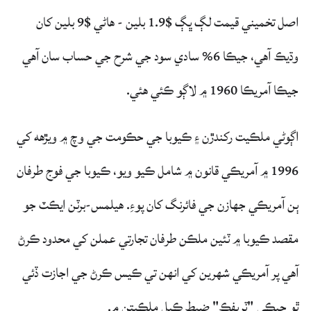
اصل تخميني قيمت لڳ ڀڳ $1.9 بلين - هاڻي $9 بلين کان
وڌيڪ آهي، جيڪا 6% سادي سود جي شرح جي حساب سان آهي
جيڪا آمريڪا 1960 ۾ لاڳو ڪئي هئي.
اڳوڻي ملڪيت رکندڙن ۽ ڪيوبا جي حڪومت جي وچ ۾ ويڙهه کي
1996 ۾ آمريڪي قانون ۾ شامل ڪيو ويو، ڪيوبا جي فوج طرفان
ٻن آمريڪي جهازن جي فائرنگ کان پوءِ. هيلمس-برٽن ايڪٽ جو
مقصد ڪيوبا ۾ ٽئين ملڪن طرفان تجارتي عملن کي محدود ڪرڻ
آهي پر آمريڪي شهرين کي انهن تي ڪيس ڪرڻ جي اجازت ڏئي
ٿو جيڪي "ٽريفڪ" ضبط ڪيل ملڪيتن ۾.