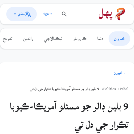
سنڌي
Sign In
خبرون
دنيا
ڪاروبار
ٽيڪنالاجي
راندين
تفريح
← خبرون
Pehel
Politics
9 بلين ڊالر جو مسئلو آمريڪا-ڪيوبا تڪرار جي دل تي
9 بلين ڊالر جو مسئلو آمريڪا-ڪيوبا
تڪرار جي دل تي