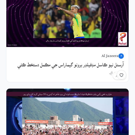
Al Jazeera
A
آرسنل نيو ڪاسل مڊفيلڊر برونو گيماراس جي مڪمل دستخط ڪئي
6 ڪلاڪ اڳ
شيئر