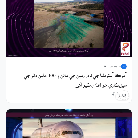
Al Jazeera
A
آمريڪا آسٽريليا جي نادر زمين جي مائن ۾ 400 ملين ڊالر جي
سيڙپڪاري جو اعلان ڪيو آهي
8 ڪلاڪ اڳ
شيئر