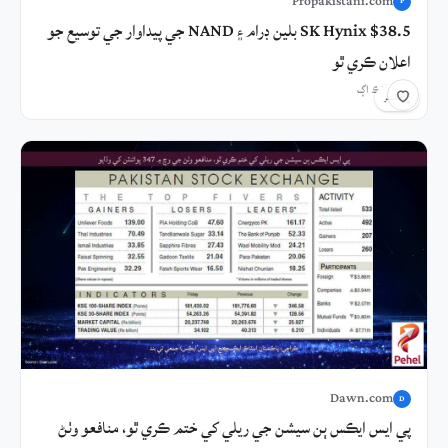
Propakistani.com
P
SK Hynix $38.5 بلين ڊرام ۽ NAND جي پيداوار جي توسيع جو
اعلان ڪري ٿو
10 ڪلاڪ اڳ
شيئر
Dawn.com
D
پي ايس ايڪس ٻن سيشن جي ريلي کي ختم ڪري ٿو، منافعو وٺڻ