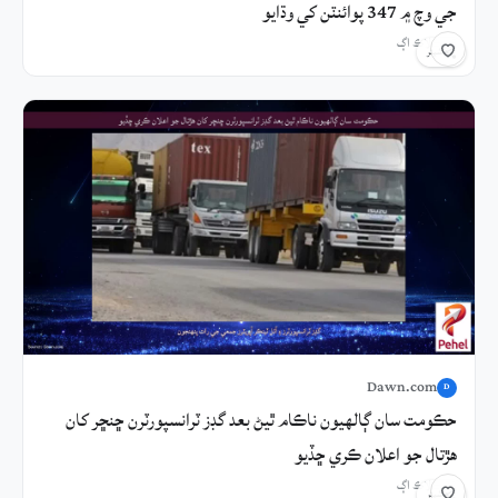
جي وچ ۾ 347 پوائنٽن کي وڌايو
15 ڪلاڪ اڳ
شيئر
Dawn.com
D
حڪومت سان ڳالهيون ناڪام ٿيڻ بعد گڊز ٽرانسپورٽرن ڇنڇر کان
هڙتال جو اعلان ڪري ڇڏيو
23 ڪلاڪ اڳ
شيئر