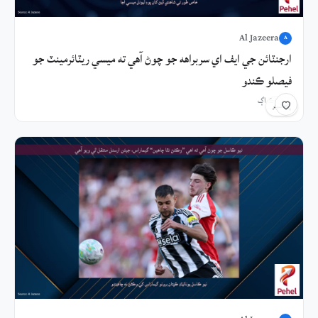
Al Jazeera
A
ارجنٽائن جي ايف اي سربراهه جو چوڻ آهي ته ميسي ريٽائرمينٽ جو
فيصلو ڪندو
8 ڪلاڪ اڳ
شيئر