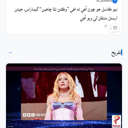
Al Jazeera
A
نيو ڪاسل جو چوڻ آهي ته اهي ”وڪڻڻ نٿا چاهين“ گيماراس، جيئن
ارسنل منتقل ٿي ويو آهي
8 ڪلاڪ اڳ
شيئر
تفريح
→