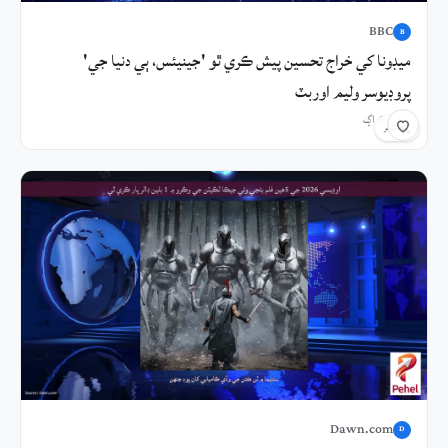
BBC
B
ميڊونا کي خراج تحسين پيش ڪري ٿو 'جينيئس، ٻي دنيا جي'
پروڊيوسر وليم اوربٽ
1 ڪلاڪ اڳ
شيئر
Dawn.com
D