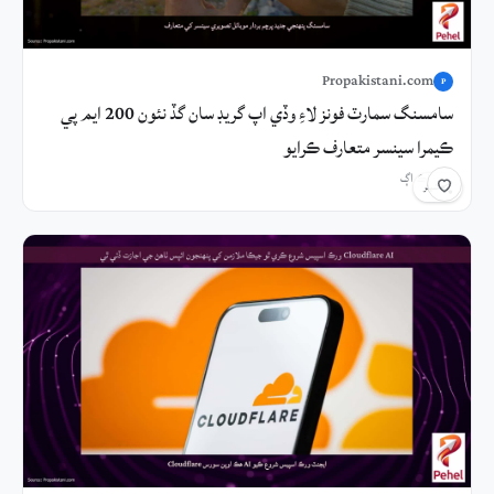
Propakistani.com
P
سامسنگ سمارٽ فونز لاءِ وڏي اپ گريڊ سان گڏ نئون 200 ايم پي
ڪيمرا سينسر متعارف ڪرايو
5 ڪلاڪ اڳ
شيئر