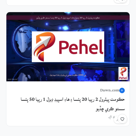
Dawn.com
D
حڪومت پيٽرول 2 رپيا 20 پئسا ۽ هاءِ اسپيڊ ڊيزل 1 رپيا 50 پئسا
سستو ڪري ڇڏيو
23 ڪلاڪ اڳ
شيئر