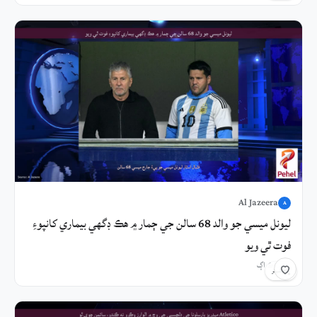
Al Jazeera
A
ليونل ميسي جو والد 68 سالن جي ڄمار ۾ هڪ ڊگهي بيماري کانپوءِ
فوت ٿي ويو
3 ڪلاڪ اڳ
شيئر