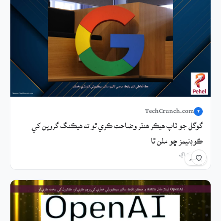
TechCrunch.com
T
گوگل جو ٽاپ هيڪر هنٽر وضاحت ڪري ٿو ته هيڪنگ گروپن کي
ڪوڊنيمز ڇو ملن ٿا
3 ڪلاڪ اڳ
شيئر