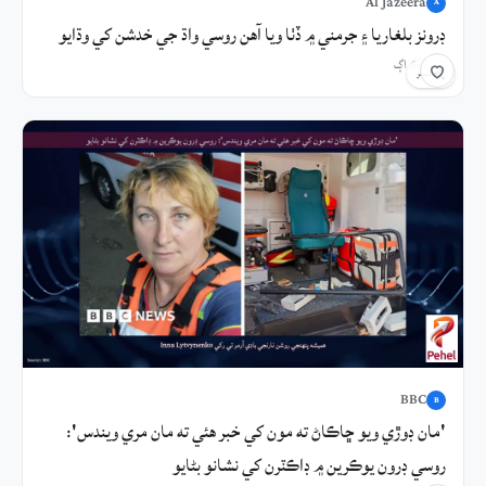
Al Jazeera
A
ڊرونز بلغاريا ۽ جرمني ۾ ڏٺا ويا آهن روسي واڌ جي خدشن کي وڌايو
5 ڪلاڪ اڳ
شيئر
BBC
B
'مان ڊوڙي ويو ڇاڪاڻ ته مون کي خبر هئي ته مان مري ويندس':
روسي ڊرون يوڪرين ۾ ڊاڪٽرن کي نشانو بڻايو