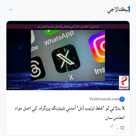
ٽيڪنالاجي
→
TechCrunch.com
T
X بدلائي ٿو 'غلط ترتيب ڏنل' آمدني شيئرنگ پروگرام کي اصل مواد
انعامن سان
1 ڪلاڪ اڳ
شيئر