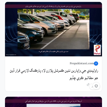
Propakistani.com
P
راولپنڊي جي واپارين نئين ڪمرشل پلازن لاءِ پارڪنگ لازمي قرار ڏيڻ
جو مطالبو ڪري ڇڏيو
5 ڪلاڪ اڳ
شيئر