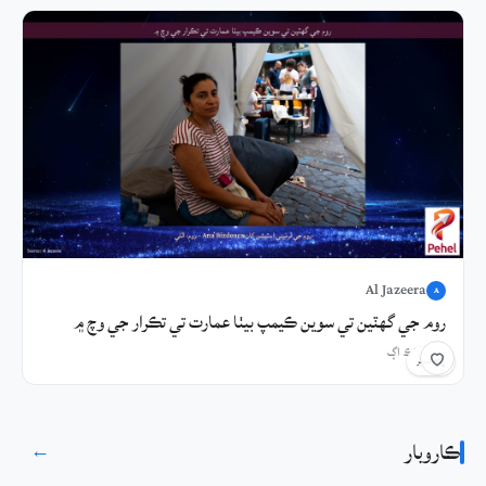
Al Jazeera
A
روم جي گهٽين تي سوين ڪيمپ بيٺا عمارت تي تڪرار جي وچ ۾
12 ڪلاڪ اڳ
شيئر
ڪاروبار
→