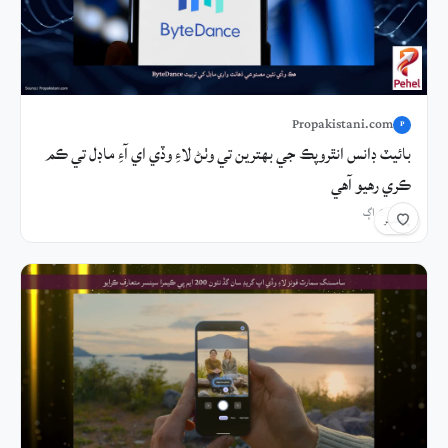
Propakistani.com
P
بائيٽ ڊانس انٿروپڪ جي بهترين تي وٺڻ لاءِ وڏي اي آءِ ماڊل تي ڪم
ڪري رهيو آهي
5 ڪلاڪ اڳ
شيئر