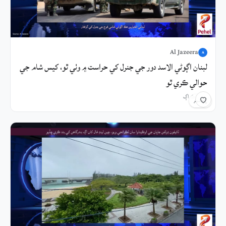
Al Jazeera
A
لبنان اڳوڻي الاسد دور جي جنرل کي حراست ۾ وٺي ٿو، کيس شام جي
حوالي ڪري ٿو
2 ڪلاڪ اڳ
شيئر