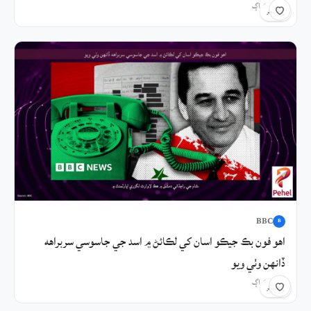
9 ڪلاڪ اڳ
شيئر
BBC
B
اهو فون بڪ جيڪو اسان کي لڪائڻ ۾ اسد جي جاسوسي سربراهه
ڏانهن وٺي ويو
9 ڪلاڪ اڳ
شيئر