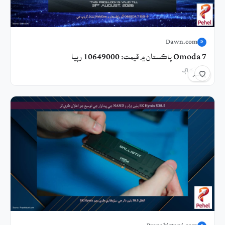
Dawn.com
D
Omoda 7 پاڪستان ۾ قيمت: 10649000 رپيا
9 ڪلاڪ اڳ
شيئر