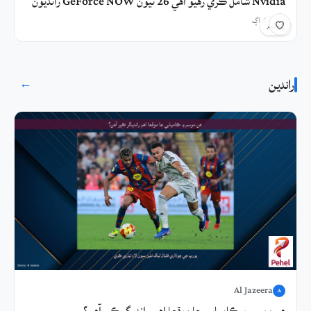
Nvidia شامل ڪري رهيو آهي 26 نيون GeForce NOW رانديون
7 ڪلاڪ اڳ
شيئر
راندين
→
Al Jazeera
A