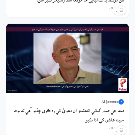
هن موسم ۾ ڪاميابي جا موقعا اهم رانديگر ڪير آهن؟
1 ڪلاڪ اڳ
شيئر
Al Jazeera
A
فيفا جي صدر گياني انفنٽينو ان دعويٰ کي رد ڪري ڇڏيو آهي ته يوفا
مبينا عاشق کي ادا ڪيو
3 ڪلاڪ اڳ
شيئر