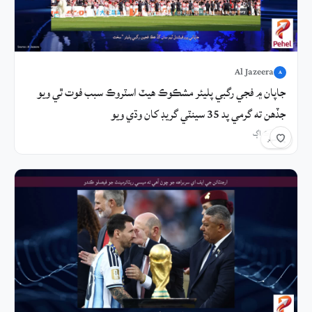
Al Jazeera
A
جاپان ۾ فجي رگبي پليئر مشڪوڪ هيٽ اسٽروڪ سبب فوت ٿي ويو
جڏهن ته گرمي پد 35 سينٽي گريڊ کان وڌي ويو
7 ڪلاڪ اڳ
شيئر