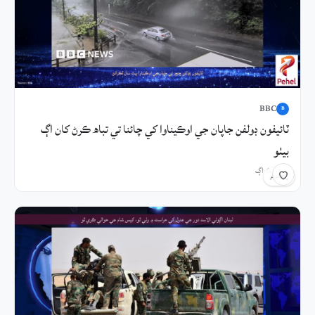
BBC
B
ٽائيفون ڊولفن جاپان جي اوڪيناوا کي چائنا تي تباھ ڪرڻ کان اڳ
بيٺو
2 ڪلاڪ اڳ
شيئر