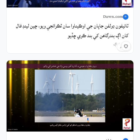
Dawn.com
D
ٽائيفون ڊولفن جاپان جي اوڪيناوا سان ٽڪرائجي ويو، چين لينڊ فال
کان اڳ بندرگاهن کي بند ڪري ڇڏيو
3 ڪلاڪ اڳ
شيئر