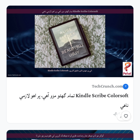
TechCrunch.com
T
Kindle Scribe Colorsoft تمام گهڻو مزو آهي، پر اهو لازمي
ناهي
2 ڪلاڪ اڳ
شيئر