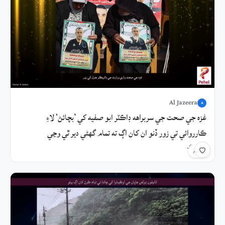
Al Jazeera
A
غزه جي صحت جي سربراهه ڊاڪٽر ابو صفيه کي ’بچائڻ‘ لاءِ
ڪارروائي تي زور ڏنو ان کان اڳ ته تمام گهڻي دير ٿي وڃي
9 منٽ اڳ
شيئر