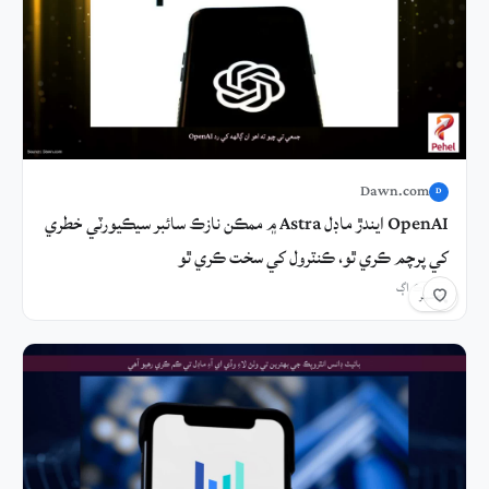
Dawn.com
D
OpenAI ايندڙ ماڊل Astra ۾ ممڪن نازڪ سائبر سيڪيورٽي خطري
کي پرچم ڪري ٿو، ڪنٽرول کي سخت ڪري ٿو
3 ڪلاڪ اڳ
شيئر