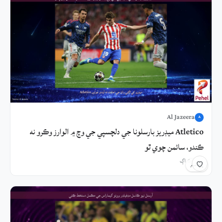
Al Jazeera
A
Atletico ميڊريز بارسلونا جي دلچسپي جي وچ ۾ الوارز وڪرو نه
ڪندو، سائمن چوي ٿو
5 ڪلاڪ اڳ
شيئر