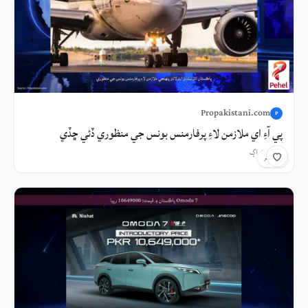
Propakistani.com
P
پي آءِ اي ملازمن لاءِ پرفارمنس بونس جي منظوري ڏئي ڇڏي
9 ڪلاڪ اڳ
شيئر