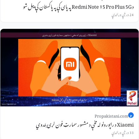
د Redmi Note 15 Pro Plus 5G په پای کې په پاکستان کې پیل شو
24 ورځې وړاندې
Propakistani.com
P
Xiaomi د راپورونو له مخې د مشهور سمارټ فون لړۍ بندوي
33 ورځې وړاندې