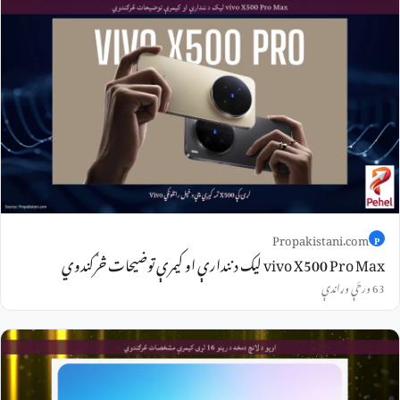
Propakistani.com
P
vivo X500 Pro Max لیک د نندارې او کیمرې توضیحات څرګندوي
63 ورځې وړاندې