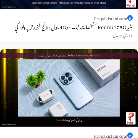
Propakistani.com
P
بشپړ Redmi 17 5G مشخصات لیک - د 4G ماډل د لانچ څخه دمخه په پلور کې
2 ورځې وړاندې
Propakistani.com
P