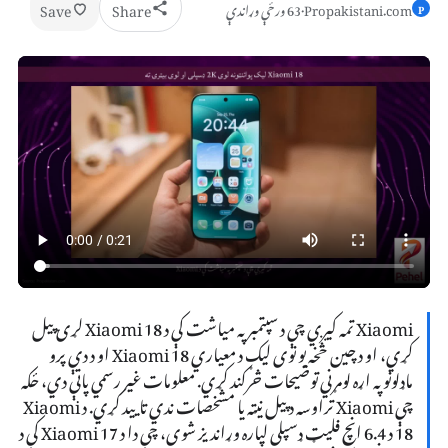
Save
Share
Propakistani.com
·
63 ورځې وړاندې
P
Xiaomi تمه کیږي چې د سپتمبر په میاشت کې د Xiaomi 18 لړۍ پیل
کړي، او د چین څخه یو نوی لیک د معیاري Xiaomi 18 او د دې پرو
ماډلونو په اړه لومړني توضیحات څرګند کړي. معلومات غیر رسمي پاتې دي، ځکه
چې Xiaomi تراوسه د پیل نیټه یا مشخصات ندي تایید کړي. د Xiaomi
18 د 6.4 انچ فلیټ ډسپلی لپاره وړاندیز شوی، چې دا د Xiaomi 17 کې د