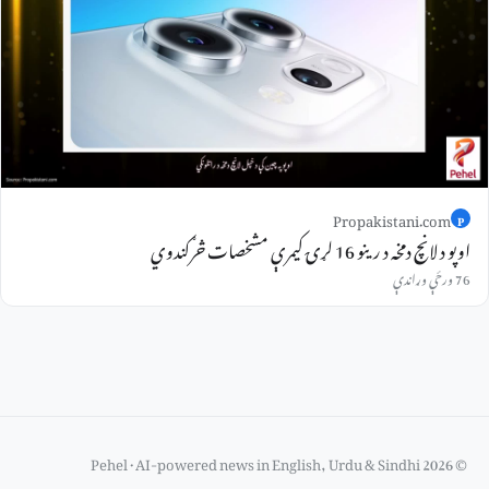
Propakistani.com
P
اوپو د لانچ دمخه د رینو 16 لړۍ کیمرې مشخصات څرګندوي
76 ورځې وړاندې
© 2026 Pehel · AI-powered news in English, Urdu & Sindhi