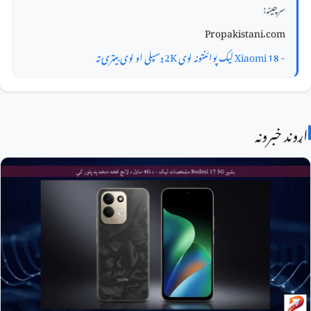
سرچینه:
Propakistani.com
- Xiaomi 18 لیک پوائنټونه لوی 2K ډسپلی او لوی بیټرۍ ته
اړوند خبرونه