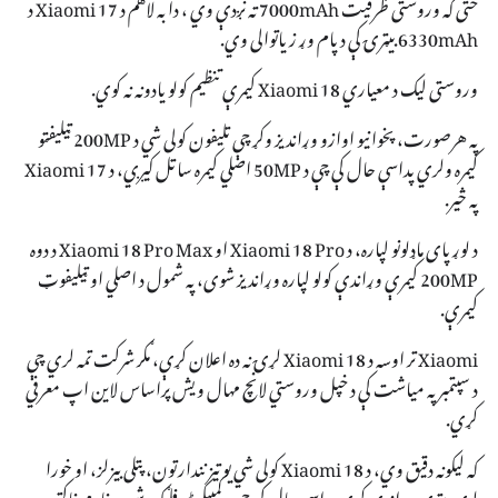
حتی که وروستی ظرفیت 7000mAh ته نږدې وي ، دا به لاهم د Xiaomi 17 د
6330mAh بیټرۍ کې د پام وړ زیاتوالی وي.
وروستی لیک د معیاري Xiaomi 18 کیمرې تنظیم کولو یادونه نه کوي.
په هرصورت، پخوانیو اوازو وړاندیز وکړ چې تلیفون کولی شي د 200MP ټیلیفټو
کیمره ولري پداسې حال کې چې د 50MP اصلي کیمره ساتل کیږي، د Xiaomi 17
په څیر.
د لوړ پای ماډلونو لپاره، د Xiaomi 18 Pro او Xiaomi 18 Pro Max د دوه
200MP کیمرې وړاندې کولو لپاره وړاندیز شوی، په شمول د اصلي او ټیلیفوټ
کیمرې.
Xiaomi تر اوسه د Xiaomi 18 لړۍ نه ده اعلان کړې، مګر شرکت تمه لري چې
د سپتمبر په میاشت کې د خپل وروستي لانچ مهال ویش پراساس لاین اپ معرفي
کړي.
که لیکونه دقیق وي، د Xiaomi 18 کولی شي یو تیز نندارتون، پتلی بیزلز، او خورا
لوی بیټرۍ وړاندې کړي پداسې حال کې چې د کمپیکٹ فلیګ شپ فارم فاکتور