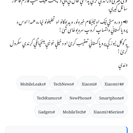
ساتل کیږي.
📢 د وروستي ټیک او ټیلیکام خبرونو، ویډیوګانو او تحلیلونو لپاره همدا اوس د
پروپاکستاني واټساپ ګروپ سره یوځای شئ!
په ګوګل نیوز کې پروپاکستاني تعقیب کړئ او د خپلې خوښې مینځپانګې ګړندي سکرول
کړئ!
ونډې
#MobileLeaks
#TechNews
#Xiaomi
#Xiaomi18
#TechRumors
#NewPhone
#Smartphone
#Gadgets
#MobileTech
#Xiaomi18Series