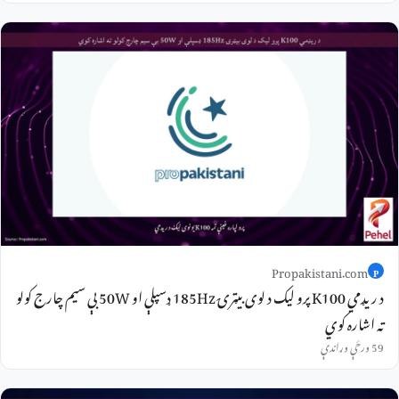
Propakistani.com
P
د ریډمي K100 پرو لیک د لوی بیټرۍ 185Hz ډسپلې او 50W بې سیم چارج کولو
ته اشاره کوي
59 ورځې وړاندې