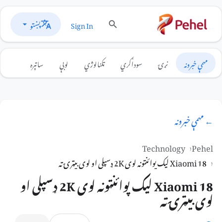
پښتو
Sign In
مهمې خبرونه
نړۍ
سوداګري
ټکنالوژي
لوبې
ساتېره
← مهمې خبرونه
Technology
Pehel
Xiaomi 18 لیک پوائنټونه لوی 2K ډسپلی او لوی بیټرۍ ته
Xiaomi 18 لیک پوائنټونه لوی 2K ډسپلی او
لوی بیټرۍ ته