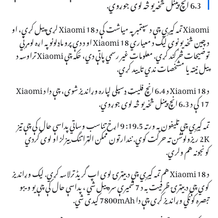
6.3 انچ پینل څخه یو څه لوی جوړوي.
Xiaomi تمه کیږي چې د سپتمبر په میاشت کې د Xiaomi 18 لړۍ پیل کړي، او
د چین څخه یو نوی لیک د معیاري Xiaomi 18 او د دې پرو ماډلونو په اړه لومړني
توضیحات څرګند کړي. معلومات غیر رسمي پاتې دي، ځکه چې Xiaomi تراوسه د
پیل نیټه یا مشخصات ندي تایید کړي.
د Xiaomi 18 د 6.4 انچ فلیټ ډسپلی لپاره وړاندیز شوی، چې دا د Xiaomi
17 کې د 6.3 انچ پینل څخه یو څه لوی جوړوي.
تمه کیږي چې تلیفون به ورته 19.5: 9 اړخ تناسب وساتي پداسې حال کې چې تیز
2K ریزولوشن ته حرکت کوي. نندارتون ممکن الټرا تنگ بیزلز او لوی ګردي
کونجونه هم ولري.
د Xiaomi 18 هم تمه کیږي چې د بیټرۍ لوی اپ گریڈ ترلاسه کړي. لیک وړاندیز
کوي چې د بیټرۍ ظرفیت به د 7 شمیرې سره پیل شي ، پداسې حال کې چې یو ویبو
تبصره کونکي وړاندیز کړی چې دا 7800mAh کیدی شي.