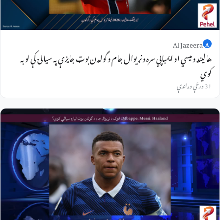
Al Jazeera
A
هالینډ د میسي او ایمباپي سره د نړیوال جام د گولډن بوټ جایزې په سیالۍ کې لوبه
کوي
31 ورځې وړاندې