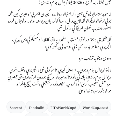
خپل کیلنڈر بند کړئ. د 2026 فیفا نړیوال جام دلته دی!
له سوپر سټارانو لیونل میسي، کریستیانو رونالډو، کیلیان ایمباپي او هیري کین څخه
نیولې تر ځوانو ټوپکوالو لکه لامین یمال، اردا ګولر، یان دیومنډ او نور، د فوټبال غوره
استعدادونه به په شمالي امریکا کې راټول شي.
لکه څنګه چې د 39 ورځو ټورنمنټ په متحده ایالاتو، کاناډا او مکسیکو کې پیل کیږي،
الجزیرې ستاسو لپاره مهمې نیټې او سیالۍ په ګوته کوي:
د دوی د نیټو په ترتیب سره
د فیفا نړیوال جام د جون په 11 پیل کیږي. تاسو کولی شئ د الجزیرې وقف شوي
نړیوال جام 2026 پاڼه کې د ټولو تازه خبرونو، د میچ جوړونې او ژوندۍ متن تبصرې
سره عمل تعقیب کړئ او د ګروپ سټینډونو، ریښتیني وخت میچ پایلو او
مهالویشونو سره تازه اوسئ.
#Soccer
#Football
#FIFAWorldCup
#WorldCup2026