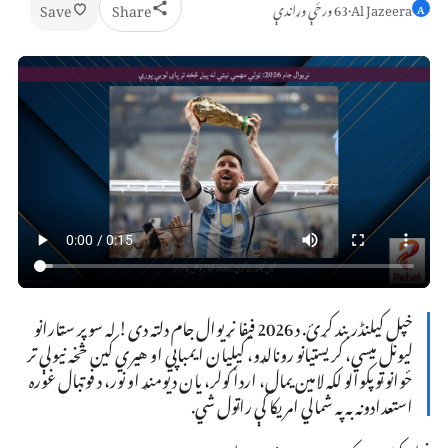
Save
Share
Al Jazeera
·
63 ورځې وړاندې
A
خپل کیلنڈر بند کړئ. د 2026 فیفا نړیوال جام دلته دی! له سوپر سټارانو
لیونل میسي، کریستیانو رونالډو، کیلیان ایمباپي او هیري کین څخه نیولې تر
ځوانو ټوپکوالو لکه لامین یمال، اردا ګولر، یان دیومنډ او نور، د فوټبال غوره
استعدادونه به په شمالي امریکا کې راټول شي.