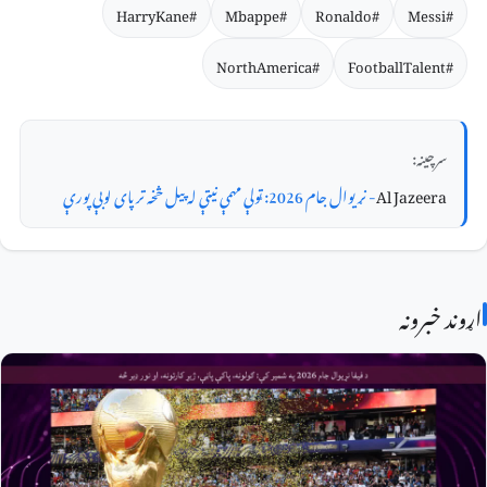
#HarryKane
#Mbappe
#Ronaldo
#Messi
#NorthAmerica
#FootballTalent
سرچینه:
Al Jazeera
- نړیوال جام 2026: ټولې مهمې نیټې له پیل څخه تر پای لوبې پورې
اړوند خبرونه