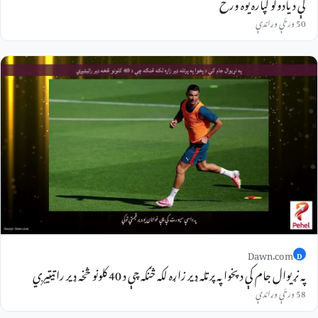
کې د یادولو لپاره یوه ورځ
50 ورځې وړاندې
Dawn.com
D
په نړیوال جام کې د پخوا په پرتله ډیر زاړه لکه څنګه چې د 40 کلونو څخه ډیر راټیټیږي
58 ورځې وړاندې