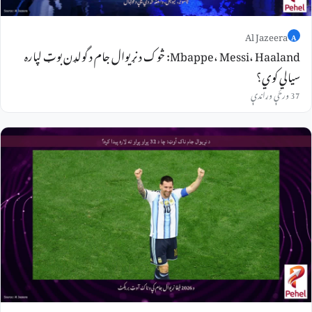
Al Jazeera
A
Mbappe، Messi، Haaland: څوک د نړیوال جام د گولډن بوټ لپاره
سیالي کوي؟
37 ورځې وړاندې