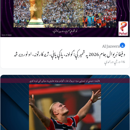
Al Jazeera
A
د فیفا نړیوال جام 2026 په شمیر کې: ګولونه، پاکې پاڼې، ژیړ کارتونه، او نور ډیر څه
16 ورځې وړاندې