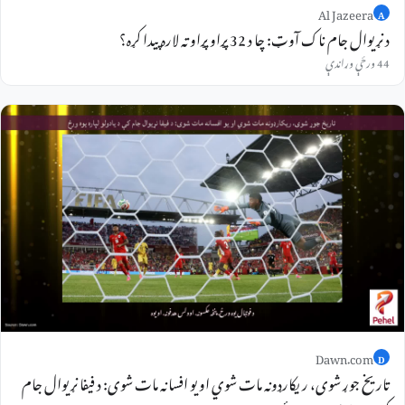
Al Jazeera
A
د نړیوال جام ناک آوټ: چا د 32 پړاو پړاو ته لاره پیدا کړه؟
44 ورځې وړاندې
Dawn.com
D
تاریخ جوړ شوی، ریکارډونه مات شوي او یو افسانه مات شوی: د فیفا نړیوال جام