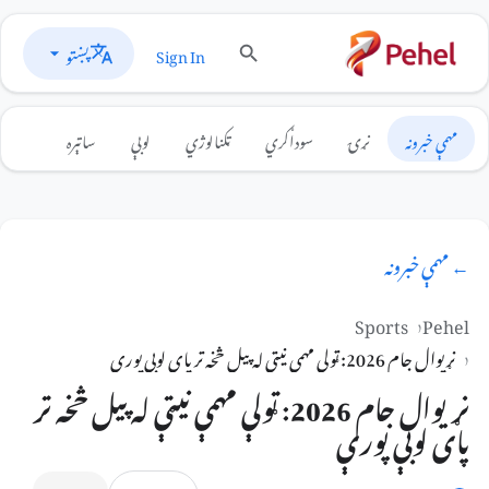
پښتو
Sign In
مهمې خبرونه
نړۍ
سوداګري
ټکنالوژي
لوبې
ساتېره
← مهمې خبرونه
Sports
Pehel
نړیوال جام 2026: ټولې مهمې نیټې له پیل څخه تر پای لوبې پورې
نړیوال جام 2026: ټولې مهمې نیټې له پیل څخه تر
پای لوبې پورې