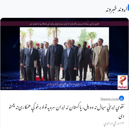
اړوند خبرونه
Dawn.com
D
نقوي ایراني سیال ته وویل، پاکستان له ایران سره په ټولو برخو کې همکارۍ ته چمتو
دی
17 ورځې وړاندې