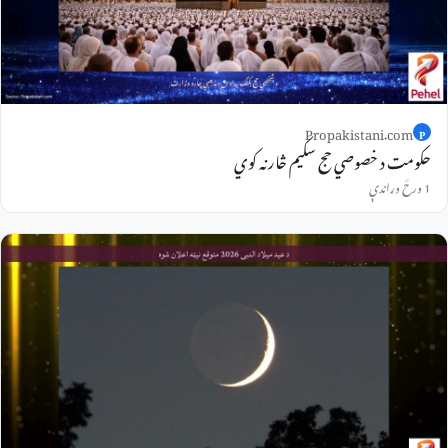
Propakistani.com
P
حکومت د خصوصي حج سکیم څارنه کوي
1 ورځ وړاندې