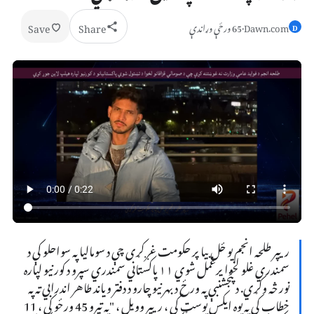
Save
Share
Dawn.com
·
65 ورځې وړاندې
D
ریپر طلحه انجم یو ځل بیا پر حکومت غږ کړی چې د سومالیا په سواحلو کې د
سمندري غلو لخوا یرغمل شوي ۱۱ پاکستاني سمندري سپرو د کورنیو لپاره
نور څه وکړي. د پنجشنبې په ورځ د بهرنیو چارو د دفتر ویاند طاهر اندرابي ته په
خطاب کې په یوه ایکس پوسټ کې ، ریپر وویل ، "په تیرو 45 ورځو کې ، 11