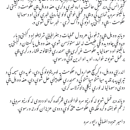
کنفرانس کې د یرغمل حالت په اړه خبرې وکړې. هغه وویل چې حکومت د کښتۍ له
مالکینو سره په تماس کې و چې د عملې خوشې کولو لپاره یې خبرې کولې او د سومالیا
حکومت - چې د کښتۍ په اوبو کې واک لري - خبر ساتل شوی و.
ویاند وویل چې د ژغورنې هر ډول عملیات د جغرافیایي شرایطو او د کښتۍ د بار
وړونکي چاودیدونکي طبیعت له امله ستونزمن شوي. هغه وویل پاکستان د کښتۍ په
مالکینو او د سومالیا په حکومت غږ کړی چې سمندري قزاقانو ته فشار ورکړي چې
یرغمل شویو ته خواړه ، اوبه او اړین توکي ورسوي.
اندرابي وويل، د کړکېچ هوارول د حکومت په لومړيتوبونو کې دي، خو په دې سيمه کې د
تېري په پرتله په مياشتو مياشتو کې د سمندري غلو پېښې حل شوې دي. هغه وویل چې
دوی د سومالیا له لوري لیکلي ډاډ ترلاسه کړی.
ویاند د یرغمل شویو له کورنیو سره خواخوږي څرګنده کړه او د دوی له کورنیو سره یې د
زغم غوښتنه وکړه ځکه چې حکومت هڅه کوي د دوی عزیزان کور ته ورسوي.
د امیر حمزه د اضافي راپور سره