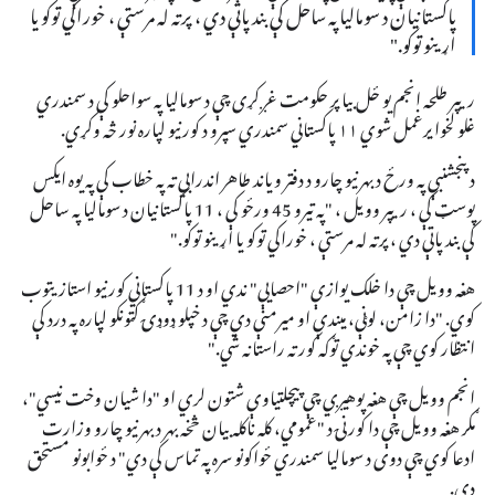
پاکستانیان د سومالیا په ساحل کې بند پاتې دي ، پرته له مرستې ، خوراکي توکو یا
اړینو توکو."
ریپر طلحه انجم یو ځل بیا پر حکومت غږ کړی چې د سومالیا په سواحلو کې د سمندري
غلو لخوا یرغمل شوي ۱۱ پاکستاني سمندري سپرو د کورنیو لپاره نور څه وکړي.
د پنجشنبې په ورځ د بهرنیو چارو د دفتر ویاند طاهر اندرابي ته په خطاب کې په یوه ایکس
پوسټ کې ، ریپر وویل ، "په تیرو 45 ورځو کې ، 11 پاکستانیان د سومالیا په ساحل
کې بند پاتې دي ، پرته له مرستې ، خوراکي توکو یا اړینو توکو."
هغه وویل چې دا خلک یوازې "احصایې" ندي او د 11 پاکستاني کورنیو استازیتوب
کوي. "دا زامن، لوڼې، میندې او میرمنې دي چې د خپلو ډوډۍ ګټونکو لپاره په درد کې
انتظار کوي چې په خوندي توګه کور ته راستانه شي."
انجم وویل چې هغه پوهیږي چې پیچلتیاوې شتون لري او "دا شیان وخت نیسي"،
مګر هغه وویل چې دا کورنۍ د "عمومي، کله ناکله بیان څخه بهر د بهرنیو چارو وزارت
ادعا کوي چې دوی د سومالیا سمندري ځواکونو سره په تماس کې دي" د ځوابونو مستحق
دي.