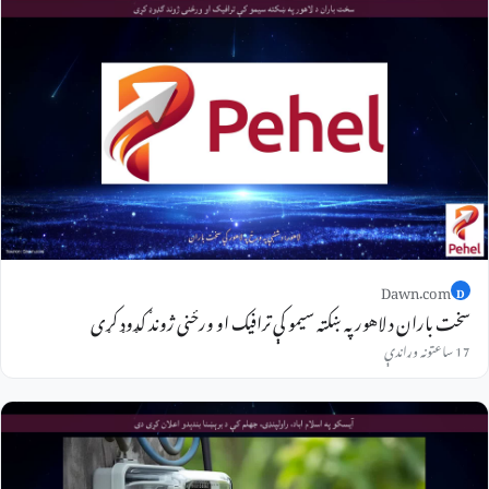
Dawn.com
D
سخت باران د لاهور په ښکته سیمو کې ترافیک او ورځنی ژوند ګډوډ کړی
17 ساعتونه وړاندې