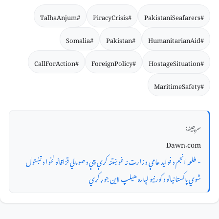
#TalhaAnjum
#PiracyCrisis
#PakistaniSeafarers
#Somalia
#Pakistan
#HumanitarianAid
#CallForAction
#ForeignPolicy
#HostageSituation
#MaritimeSafety
سرچینه:
Dawn.com
- طلحه انجم د فوايد عامې وزارت نه غوښتنه کړې چې د صومالي قزاقانو لخوا د تښتول
شوي پاکستانيانو د کورنيو لپاره هيلپ لاين جوړ کړي