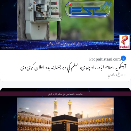
Propakistani.com
P
آیسکو په اسلام اباد، راولپنډۍ، جهلم کې د برېښنا بندېدو اعلان کړی دی
1 ورځ وړاندې