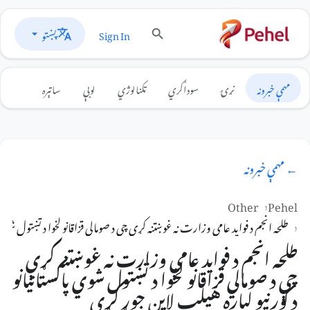
پښتو
Sign In
مهمې خبرونه
نړۍ
سوداګري
ټکنالوژي
لوبې
ساتېره
← مهمې خبرونه
Other
Pehel
طلحه انجم د فوايد عامې وزارت نه غوښتنه کړې چې د صومالي قزاقانو لخوا د تښتول شوي 
طلحه انجم د فوايد عامې وزارت نه غوښتنه کړې
چې د صومالي قزاقانو لخوا د تښتول شوي پاکستانيانو
د کورنيو لپاره هيلپ لاين جوړ کړي