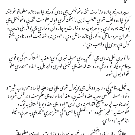
ریپر د بهرنیو چارو وزارت څخه وغوښتل چې د دې کورنیو لپاره د تازه معلوماتو غوښتنه
کولو لپاره وقف شوي هیلپ لاین رامینځته کړي او له حکومت څخه یې وغوښتل چې
یوه کمیټه جوړه کړي یا د بهرنیو چارو وزارت یو چارواکی وګماري چې یوازینۍ دنده یې د
بحران سره ساتل او کورنۍ تازه ساتل دي ، "دوی ته د شفافیت او درناوي چمتو
کول چې دوی یې واجب دي".
دا لومړی ځل نه دی چې انجم په دې مسله خبرې کوي؛ هغه په ​​انسټاګرام کې یو قوي
پیغام ولیکه څو ورځې وروسته له هغه چې کښتۍ لومړی د اپریل په 21 د سمندري غلو
لخوا ونیول شوه.
په خپل پیغام کې ، ریپر وویل چې یو نیول شوی ملایان د هغه لپاره د "ورور په څیر" و
، نو دا مسله شخصي وه. په هغه وخت کې، هغه ادعا وکړه چې حکومت د یرغمل شویو د
خوندیتوب لپاره "هیڅ اقدام نه دی کړی" او دا چې هغه د یو پاکستانی په توګه د
حکومت په "غیر سنجیده" او "غلطې پالیسۍ" کې "شرمیږي" کله چې په بهر کې د خپلو
اتباعو په اړه راځي.
په جلا توګه، اندرابي د پنجشنبې په ورځ د بهرنیو چارو وزارت په اوونیزه مطبوعاتي