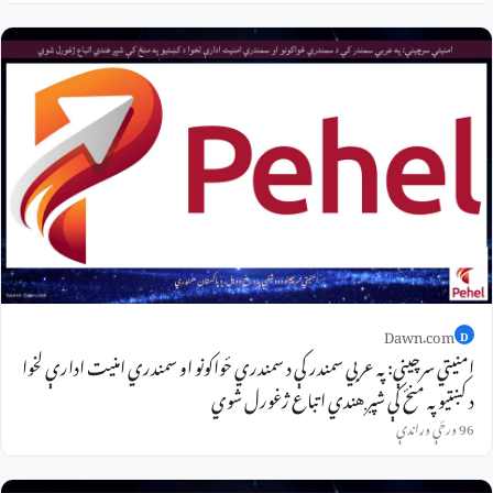
Dawn.com
D
امنیتي سرچینې: په عربي سمندر کې د سمندري ځواکونو او سمندري امنیت ادارې لخوا
د کښتیو په منځ کې شپږ هندي اتباع ژغورل شوي
96 ورځې وړاندې