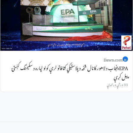
Dawn.com
D
EPA پنجاب د لاهور کانال څخه د پلاستيکي کثافاتو لرې کولو لپاره د سکیمنګ کښتۍ
پیل کړې
33 ورځې وړاندې