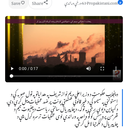
Save
Share
Propakistani.com
·
63 ورځې وړاندې
P
د پنجاب حکومت د وزيراعلي مريم نوازشريف په هداياتو په ټول صوبه کې د
استوګنې په سيمو کې د غير قانوني صنعتي يونټ پر ضد عمليات پيل کړي دي.
د کمپاین د یوې برخې په توګه، د چاپیریال ساتنې ریاست د چنیوټ ټیم د
څرمن پروسس کولو واحد په وړاندې لوی عملیات ترسره کړل چې د
چاپیریال د ککړتیا لامل ګرځي.