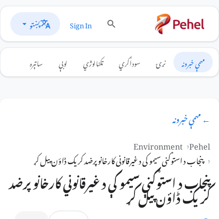
پښتو
Sign In
مهمې خبرونه
نړۍ
سوداګري
ټکنالوژي
لوبې
ساتېره
← مهمې خبرونه
Environment
Pehel
پنجاب د استوګنې سیمو کې د غیرقانوني کارخانو پرضد کریک ڈاؤن پیل کړ
پنجاب د استوګنې سیمو کې د غیرقانوني کارخانو پرضد
کریک ڈاؤن پیل کړ