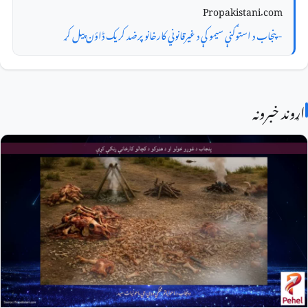
Propakistani.com
- پنجاب د استوګنې سیمو کې د غیرقانوني کارخانو پرضد کریک ڈاؤن پیل کړ
اړوند خبرونه