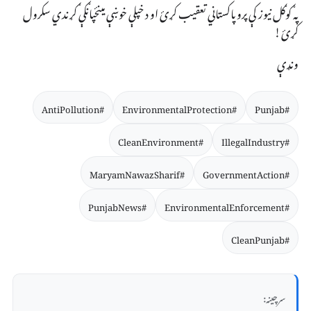
په ګوګل نیوز کې پروپاکستاني تعقیب کړئ او د خپلې خوښې مینځپانګې ګړندي سکرول
کړئ!
ونډې
#AntiPollution
#EnvironmentalProtection
#Punjab
#CleanEnvironment
#IllegalIndustry
#MaryamNawazSharif
#GovernmentAction
#PunjabNews
#EnvironmentalEnforcement
#CleanPunjab
سرچینه: