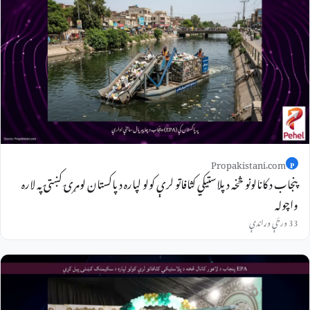
Propakistani.com
P
پنجاب د کانالونو څخه د پلاستيکي کثافاتو لرې کولو لپاره د پاکستان لومړۍ کښتۍ په لاره
واچوله
33 ورځې وړاندې