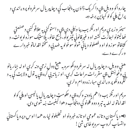
چارواکو وویل چې دا کریک ڈاؤن په پنجاب کې د چاپیریال سرغړونو پروړاندې د
پراخ پلي کولو کمپاین برخه ده.
سينئر وزيرې مريم اورنګزېب بيا وئيلي دي چې د استوګنې په علاقو کښې د صنعتي
فعاليتونو اجازت نشته او د غيرقانوني ټېنريونو، ذبح خانو، پلاسټيک سوزولو يونټ، د
کثافاتو سوزولو او د فصلونو د پاتې شونو سوځولو په ضد يې د سختو اقداماتو خبردارے
ورکړے دے.
هغې وويل، د چاپېريال له سرغړوونکو سره به هيڅ ډول نرمي ونه کړي او له ښاريانو
يې وغوښتل چې مقررات مراعات کړي، او زياته يې کړه چې په ټول ولايت کې به د
ککړوونکو پر وړاندې مبارزه دوام ولري.
مريم اورنګزېب دا هم يادونه وکړه چې د حکومت د چاپيريال پاليسۍ او پلي کولو
اقداماتو له امله په تېرو دوو کلونو کې د پنجاب د هوا کيفيت ښه شوی دی.
📢 د پاکستان د تازه عمومي او تازه خبرونو او تحلیلونو لپاره همدا اوس د پروپاکستاني
واټساپ ګروپ سره یوځای شئ!