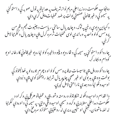
د پنجاب حکومت د وزيراعلي مريم نوازشريف په هداياتو په ټول صوبه کې د استوګنې
په سيمو کې د غير قانوني صنعتي يونټ پر ضد عمليات پيل کړي دي.
د کمپاین د یوې برخې په توګه، د چاپیریال ساتنې ریاست د چنیوټ ټیم د څرمن
پروسس کولو واحد په وړاندې لوی عملیات ترسره کړل چې د چاپیریال د ککړتیا لامل
ګرځي.
چارواکو د استوګنې په سیمه کې د څارویو د پټیو د ذخیره کولو لپاره یو غیرقانوني کارخانه او یو
ګودام ویجاړ کړ.
چارواکو وویل چې تاسیسات د پټو پروسس کولو او د چرم جوړولو په فعالیتونو کې
بوخت وو چې بد بوی او غیر صحي چاپیریال شرایط رامینځته کوي چې د نږدې
اوسیدونکو لپاره د جدي ناراحتۍ لامل کیږي.
دا اقدام د اوسیدونکو له شکایتونو وروسته وشو، چې د عملیاتو هرکلی یې وکړ او د
حکومت د مداخلې ستاینه یې وکړه. د سيمې اوسېدونکي وايي، په سيمه کې د اوږدې ککړتيا
له امله ماشومان، ښځې او سپين ږيري له روغتيايي ستونزو سره مخ دي.