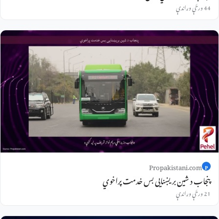
44 ورځې وړاندې
Propakistani.com
P
پنجاب د شین بریښنایی بس خدمت پراخوي
21 ورځې وړاندې