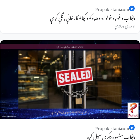
Propakistani.com
P
پنجاب د غوړو خولو او د هډوکو د کچالو کارخانې ړنګې کړې
8 ورځې وړاندې
Propakistani.com
P
پنجاب مشهور بیکري سیل کړه