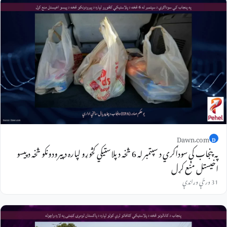
Dawn.com
D
په پنجاب کې سوداګري د سپتمبر له 6 څخه د پلاستيکي کڅوړو لپاره د پیرودونکو څخه د پیسو
اخیستل منع کړل
31 ورځې وړاندې