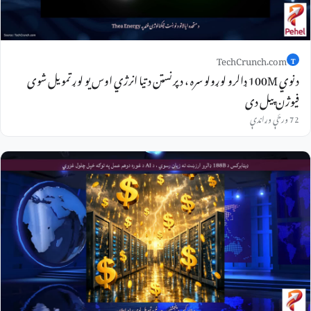
TechCrunch.com
T
د نوي 100M ډالرو لوړولو سره ، د پرنسټن د تیا انرژي اوس یو لوړ تمویل شوی
فیوژن پیل دی
72 ورځې وړاندې