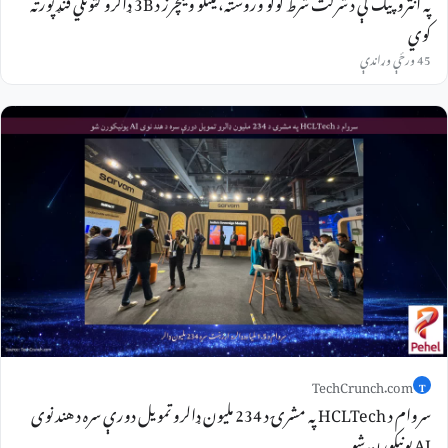
په انتروپیک کې د شرکت شرط کولو وروسته، مینلو وینچرز د 3B ډالرو ګټونکي فنډ پورته
کوي
45 ورځې وړاندې
TechCrunch.com
T
سروام د HCLTech په مشرۍ د 234 ملیون ډالرو تمویل دورې سره د هند نوی
AI یونیکورن شو