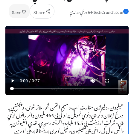
Save
Share
TechCrunch.com
·
64 ورځې وړاندې
T
هیلیون، د فیوژن سټارټ اپ د سیم الټمن لخوا ملاتړ شوی، د پنجشنبې په
ورځ اعلان وکړ چې د نوي تمویل پړاو کې یې 465 ملیون ډالر راټول کړي
چې د شرکت ارزښت یې 15.5 ملیارد ډالرو ته رسیږي. نغدي انفیوژن په
داسې حال کې راځي چې هیلیون د خپل لومړي بریښنا فابریکې اورین