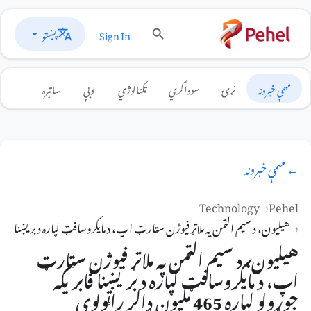
پښتو
Sign In
مهمې خبرونه
نړۍ
سوداګري
ټکنالوژي
لوبې
ساتېره
← مهمې خبرونه
Technology
Pehel
هیلیون، د سیم الټمن په ملاتړ فیوژن سټارټ اپ، د مایکروسافټ لپاره د بریښنا فابریکه جوړولو لپاره 465 
هیلیون، د سیم الټمن په ملاتړ فیوژن سټارټ
اپ، د مایکروسافټ لپاره د بریښنا فابریکه
جوړولو لپاره 465 ملیون ډالر راټولوي