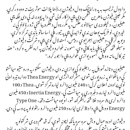
دا ډول ترتیب به په ډراماتیک ډول د فیوژن بریښنا پلانټ موثریت ته وده ورکړي.
مګر ځینې فیوژن ماهرین شکمن دي چې دا کار کولی شي. دا په یوه برخه کې دی ځکه چې
هیلیون، د خپلو ډیری سیالانو برعکس، په مکرر ډول د ملګرو بیاکتنې ژورنالونو کې نه
خپروي، نو فزیک پوهان ندي توانیدلي چې په تیوریکي اساساتو باندې تمرکز وکړي.
ډیویډ کرټلي، د هیلیون اجرایوي رییس، استدلال کوي چې د شرکت د فیوژن
وسیلو څخه حتمي پایلې باید کافي وي. "موږ نه غواړو د فیوژن په اړه نظریه وکړو،" هغه
تیر کال ما ته وویل. "موږ یوازې غواړو چې دا جوړ کړو."
هیلیون د تازه تمویل په راجلبولو کې یوازې نه دی. د فیوژن سکتور په وروستیو میاشتو
کې د پانګوالو په زړه پوری شوی. متمرکزه انرژی او Thea Energy دواړه تیره اونۍ
نوي پړاوونه اعلان کړل: د 240 ملیون ډالرو لپاره تمرکز شوی، Thea د 100
ملیون ډالرو لپاره. د فبروري په میاشت کې، Inertia Energy د 450 ملیون
ډالرو لړۍ A سره د غلا څخه راڅرګند شو، او یوه میاشت دمخه، Type One
Energy وویل چې دا د B لړۍ لپاره د 250 ملیون ډالرو راټولولو په پروسه کې دی.
د فیوژن اوږد مهال ویش سره سره پانګه اچونه شوې. که څه هم ډیری شرکتونو په
وروستیو میاشتو کې د مرحلې په برخه کې پرمختګ کړی چې دوی وايي د بریښنا وړ بریښنا