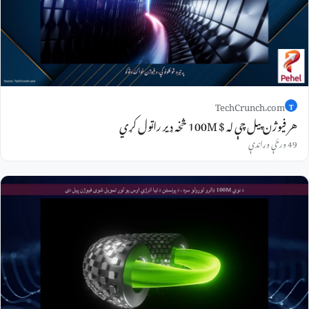
TechCrunch.com
T
هر فیوژن پیل چې له $ 100M څخه ډیر راټول کړي
49 ورځې وړاندې