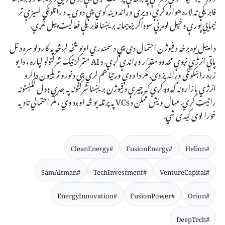
فابریکې ته لاره هواره کړې، ډیری وړاندوینه کوي چې دوی به د راتلونکي لسیزې تر
نیمایي پورې د خپل لومړني سوداګریز پیمانه بریښنا فابریکې فعالیت پیل نکړي.
د اپیل یوه برخه د فیوژن احتمال دی چې د سمندري اوبو څخه لږ څه په کارولو سره د تل
پاتې انرژي نږدې محدود مقدار وړاندې کړي. د AI متمرکز ټیک شرکتونو لپاره ، دا یو
زړه راښکونکی وړاندیز دی. مګر دا د دې وړتیا هم لري چې د نورو ټریلیون ډالرو
انرژي بازارونه ګډوډ کړي که چیرې د فیوژن بریښنا شرکتونه په جدي ډول لګښتونه
راټیټ کړي. مهال ویش ممکن د VCs په پرتله یو څه اوږد وي ، مګر احتمالي تادیه
خورا لوی کیدی شي.
#CleanEnergy
#FusionEnergy
#Helion
#SamAltman
#TechInvestment
#VentureCapital
#EnergyInnovation
#FusionPower
#Orion
#DeepTech