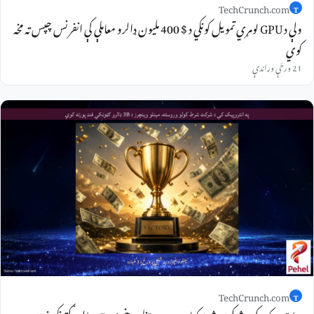
TechCrunch.com
T
ولې د GPU لومړي تمویل کونکي د $ 400 ملیون ډالرو معاملې کې انفرنس چپس ته مخه
کوي
21 ورځې وړاندې
TechCrunch.com
T