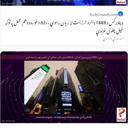
TechCrunch.com
T
ډیټابرکس د 188B ډالرو ارزښت ته زیان رسوي ، د AI د غوره دوهم عمل په توګه
خپل چلول غزوي
21 ورځې وړاندې