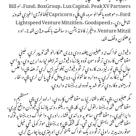
Fund، BoxGroup، Lux Capital، Peak XV Partners، او Bill
Ford، د موجوده پانګوالو سره، چې پکې د Capricorn ټیکنالوژۍ اغیزې فنډونه
شامل دي، د Lightspeed Venture Mitzitlen، Goodspeed
Venture Mitzil. وینچرز فاؤنڈیشن، د سافټ بانک ویژن فنډ 2، او د
پوهنتون وقف فنډ.
د فیوژن ځواک ته د هیلیون چلند د دې ډیری همکارانو څخه توپیر لري. ځینې ​​​​
مقناطیس کاروي ترڅو د سوپر تودو پلازما د فیوژن شرایطو لپاره اړین وي، پداسې
حال کې چې نور لیزرونه کاروي تر څو د فیوژن تیلو کمپریس کړي تر هغه چې دا عکس
العمل ښکاره کړي. په دواړو حالتونو کې، ډیری پیل کونکي پالن لري چې د بخار
توربینونه وکاروي ترڅو شدید تودوخه بریښنا ته واړوي.
مګر هیلیون، چې د تیلو د فشار لپاره مقناطیس کاروي، اراده لري چې مستقیم د
مقناطیس څخه بریښنا راټول کړي. کله چې د ریکټور دننه پلازما کې فیوژن واقع کیږي،
دا پراخیږي، د مقناطیسي ساحو په وړاندې فشار راوړي. دا ځواک د بریښنا په توګه د
مقناطیس څخه ایستل کیدی شي، لکه څنګه چې یو بریښنایی موټر کولی شي خپل
موټورونه بیرته راولي ترڅو د بریک ځواک چمتو کړي او بیټرۍ بیا چارج کړي.