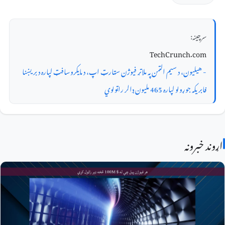
سرچینه:
TechCrunch.com
- هیلیون، د سیم الټمن په ملاتړ فیوژن سټارټ اپ، د مایکروسافټ لپاره د بریښنا
فابریکه جوړولو لپاره 465 ملیون ډالر راټولوي
اړوند خبرونه