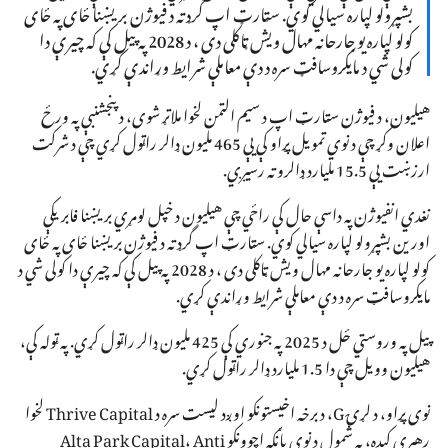
بشپړولو لپاره سیالي کوي. سټارټ اپ گرډ ته د فیوژن بریښنا ځای په ځای
کولو لپاره یو جارحانه مهال ویش ټاکلی دی ، د 2028 په پیل کې که چیرې دا
کولی شي د مایکروسافټ سره د دې معاملې شرایط وړاندې کړي.
هیلیون، د فیوژن سټارټ اپ د سیم الټمن لخوا ملاتړ شوی، د پنجشنبې په ورځ
اعلان وکړ چې د نوي تمویل پړاو کې یې 465 ملیون ډالر راټول کړي چې د شرکت
ارزښت یې 15.5 ملیارد ډالرو ته رسیږي.
نغدي انفیوژن په داسې حال کې راځي چې هیلیون د خپل لومړي بریښنا فابریکې
اورین بشپړولو لپاره سیالي کوي. سټارټ اپ گرډ ته د فیوژن بریښنا ځای په ځای
کولو لپاره یو جارحانه مهال ویش ټاکلی دی ، د 2028 په پیل کې که چیرې دا کولی شي د
مایکروسافټ سره د دې معاملې شرایط وړاندې کړي.
پیل په وروستي ځل د 2025 په جنوري کې 425 ملیون ډالر راټول کړي. په ټوله کې،
هیلیون وویل چې دا 1.5 ملیارد ډالر راټول کړي.
نوی پړاو، د لړۍ G، د برخه اخیستونکو اوږد لیست سره د Thrive Capital لخوا
رهبري کیده، په شمول د نوي پانګه اچوونکو Alta Park Capital، Anti