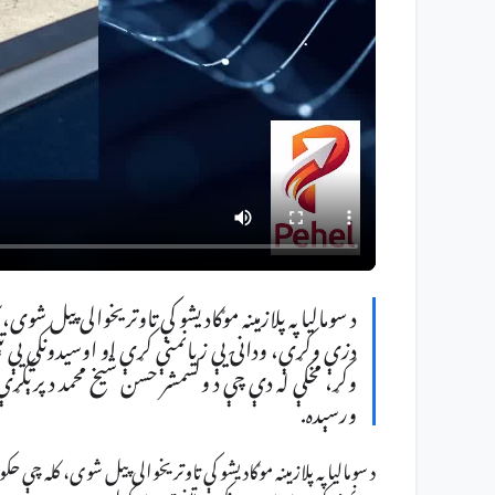
د سومالیا په پلازمینه موګادیشو کې تاوتریخوالی پیل شو
ډزې وکړې، ودانۍ یې زیانمنې کړې او اوسیدونکي یې تېښ
وکړ، مخکې له دې چې د ولسمشر حسن شیخ محمد د پرېکړې
ورسېده.
د سومالیا په پلازمینه موګادیشو کې تاوتریخوالی پیل شوی، کله چې