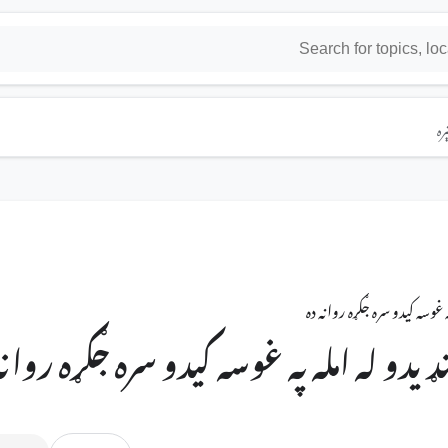
ره
 په غوسه کیدو سره جګړه روانه ده
د ځنډیدو له امله په غوسه کیدو سره جګړه روانه