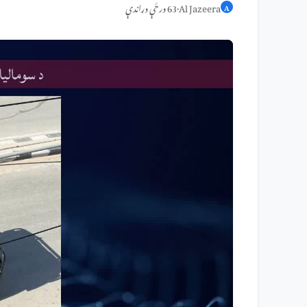
Al Jazeera
·
63 ورځې وړاندې
A