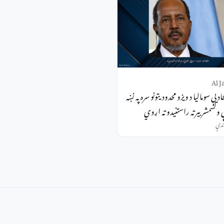
Al J
دیې سومالیا د ویزو محدودیتونو سره په نښه
ولسمشر بیرته راستنیدو ته اړوي