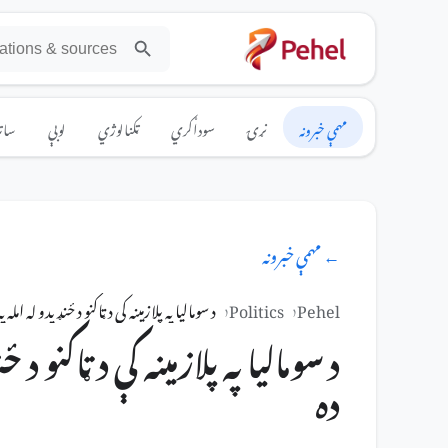
مهمې خبرونه
نړۍ
سوداګري
ټکنالوژي
لوبې
ساتې
← مهمې خبرونه
Pehel
Politics
د سومالیا په پلازمینه کې د ټاکنو د ځنډیدو له امله
د سومالیا په پلازمینه کې د ټاکنو 
ده