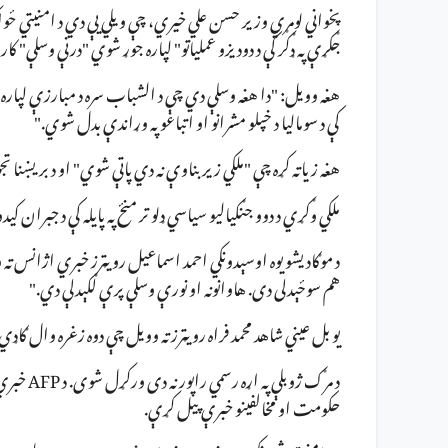
جګړې په ډګر کې د دودیزو عملیاتو" لپاره جوړ شوي "درنې وسلې" کا
هغه وویل: "دا هغه وسلې دي چې د الشباب سره د مبارزې لپاره 
کې د سومالیا د خپلو مشرانو او اتباعو په وړاندې بدل شوي."
هغه زیاته کړه چې "ملکي زیربناوې نه دي پاتې شوي" او د بریښن
ملکي وګړي د دوو جنګیالیو سیاسي ډلو تر منځ په پایله کې د جبران کید
د موګادیشو یوه اوسېدونکي احمد اسماعیل رویټرز خبري اژانس ته ویلي
هم سوځېدلی دی. هاوانونه او نورې وسلې پرې لګېدلې دي."
یو بل عيني شاهد محمد فراه رویټرز ته وویل چې دوه زغره وال ګ
حکومت او مخالفینو خبرې پیل کړې.