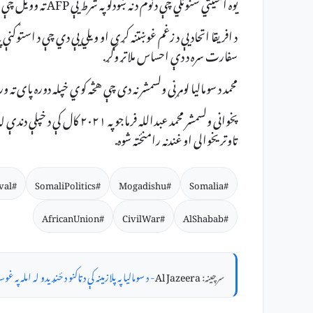
یوه امنیتي شنونکي چې د نوم د نه ښودلو په شرط یې AFP ته وویل چې "په ځینو سیمو کې ملکي تلفات" دي.
د افریقا اتحادیې د زغم غوښتنه کړې او ویلي یې دي چې د استوګنې په س
سفارت سره د دې احساس ملاتړ وکړ.
محمد د سومالیا لومړنی ولسمشر نه دی چې هڅه کوي خپله دوره پای ته 
پخوانی ولسمشر محمد عبدالله فرم
تاوتریخوالی او غندنه رامنځته شوه.
#PoliticalUpheaval
#SomaliPolitics
#Mogadishu
#Somalia
#AfricanUnion
#CivilWar
#AlShabab
سرچینه:
Al Jazeera
- د سومالیا په پلازمینه کې د ټاکنو د ځنډیدو له امله په غو