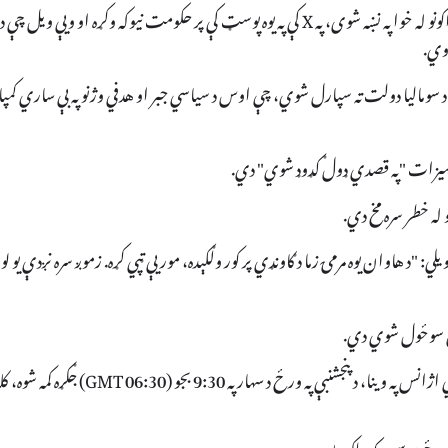
پخواني لومړي وزیر حسن علي خیري، چې ویلي یې دي د امنیتي ځواکونو له خوا په نښه شوی، په X کې په یوه پوسټ کې پر حکومت نیوکه وکړه او ویې ویل
روي.
د سومالیا دولت ته سپارل شوي، چې اوس د سیاسي جبر او هدفي وژنو په بې ساري کمپ
ا تجهیزات "په قصدي ډول ګډوډ شوي" دي.
و له خطر سره مخ دي.
: "د هاوان یوه مرمۍ زما د ګاونډي پر کور ولګېده، مور یې ټپي کړه. زموږ سره نږدې یو لو
اډي سوځول شوي دي.
د مرګ ژوبلې په اړه رسمي راپور نه دی ورکړل شوی. د AFP خبري اژانس په وینا، د پنجشنبې په ورځ د سهار په 9:30 بجو