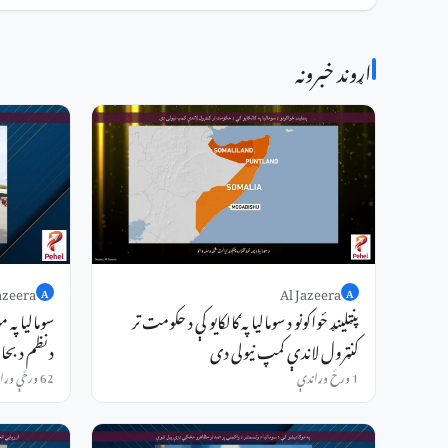
اړوند خبرونه
azeera
Al Jazeera
A
A
پنټلینډ ځواکونو د سومالیا په ګالکایو کې د حکومت تر
سومالیا په 
کنټرول لاندې کمپ نیولی دی
د نظم د بحا
1 ورځ وړاندې
62 ورځې وړاندې