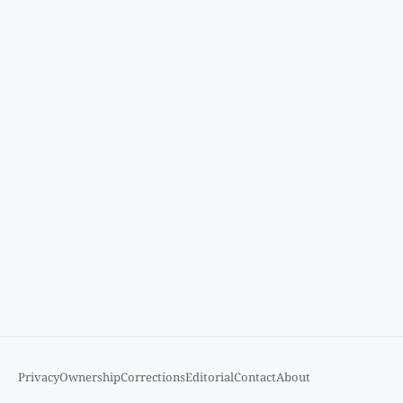
Privacy
Ownership
Corrections
Editorial
Contact
About