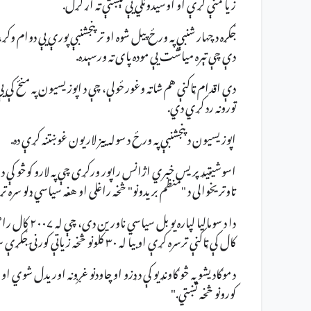
زیانمنې کړې او اوسیدونکي یې تېښتې ته اړ کړل.
جګړه د چهار شنبې په ورځ پیل شوه او تر پنجشنبې پورې یې دوام وکړ
دې چې تېره میاشت یې موده پای ته ورسېده.
دې اقدام ټاکنې هم شاته وغورځولې، چې د اپوزیسیون په منځ کې یې 
تورونه رد کړي دي.
اپوزیسیون د پنجشنبې په ورځ د سوله ییز لاریون غوښتنه کړې ده.
اسوشیټیډ پریس خبري اژانس راپور ورکړی چې په لارو کوڅو کې د خل
تاوتریخوالی د "منظم بریدونو" څخه راغلی او هغه سیاسي ډلو سر
کال کې ټاکنې ترسره کړې او بیا له ۳۰ کلونو څخه زیاتې کورنۍ جګړې سره مخ شو.
کورونو څخه تښتي."