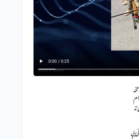
خه
ام
ته
ۍ یې