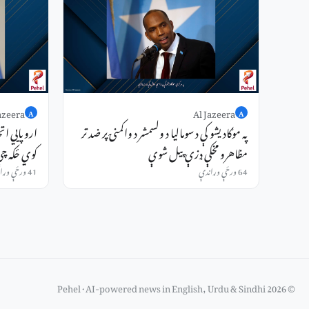
azeera
Al Jazeera
A
A
په موګادیشو کې د سومالیا د ولسمشر د واکمنۍ پر ضد تر
اروپايي اتحا
مظاهرو مخکې ډزې پیل شوې
کوي ځکه چې 
64 ورځې وړاندې
41 ورځې وړاندې
© 2026 Pehel · AI-powered news in English, Urdu & Sindhi