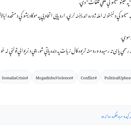
یمو کې د نښتو له امله ژوره اندیښنه لري. اروپایی اتحادیې په موګادیشو کې د متحده ایالات
ورسوي.
اجو په ۲۰۲۱ کال کې د خپلې دندې له رسمي پای ته رسېدو وروسته تر یوه کال زیات په دنده پاتې شو، چې د نړیوالې ټولنې له خو
#SomaliaCrisis
#MogadishuViolence
#Conflict
سه کیدو سره جګړه روانه ده