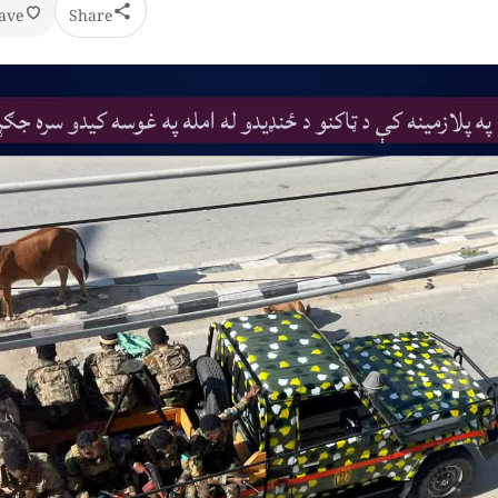
ave
Share