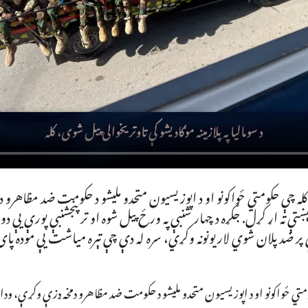
ی، کله چې حکومتي ځواکونو او د اپوزیسیون متحدو ملیشو د حکومت ضد مظاهرو دم
تې ته اړ کړل. جګړه د چهار شنبې په ورځ پیل شوه او تر پنجشنبې پورې یې دو
 پر ضد پلان شوي لاریونونه وکړي، سره له دې چې تېره میاشت یې موده پای 
 حکومتي ځواکونو او د اپوزیسیون متحدو ملیشو د حکومت ضد مظاهرو دمخه ډزې وکړې، ودان