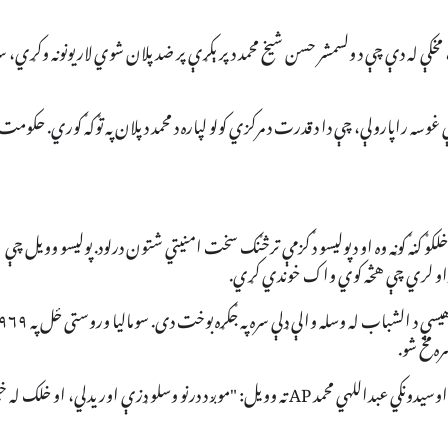
، مخکې له دې چې د ولسمشر حسن شیخ محمد د پرېکړې پر ضد پلان شوي لاریونونه وکړي، سر
غوسه راپارولې، چې دا د قدرت د مرکزي کولو لپاره د محمد د پلان په توګه ګوري. حکومت
کو ګڼه ګوڼه وه او د پولیسو د ګزمې ترڅنګ سخت امنیتي شتون درلود. پولیسو وویل چې
ه تړاو لري چې هڅه کوي واک خوندي کړي.
دا د سومالیا لپاره یو بل سیاسي ناورین دی، چې له ۲۰۰۷ کال راهیسې د الشباب له وسله والې ډلې سره په
د موګادیشو په څو ګاونډیو کې د ډزو او چاودنو غږونه اوریدل شوي او اوسیدونکي عبداللهي محمد AP ته وویل: "موږ د درنو وسلو ډزې اوریدلي، او خلک