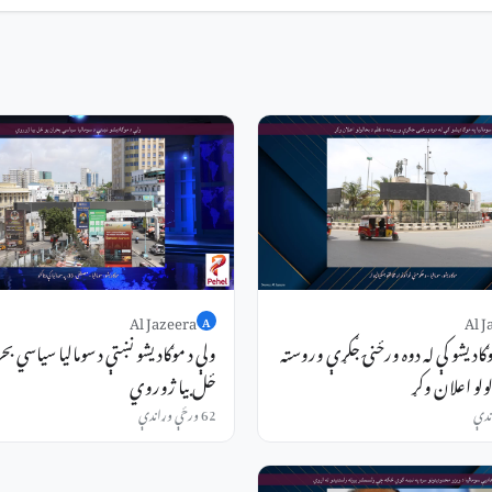
Al Jazeera
Al J
A
موګادیشو کې له دوه ورځنۍ جګړې وروسته
ولې د موګادیشو نښتې د سومالیا سیاسي بح
لولو اعلان وکړ
ځل بیا ژوروي
62 ورځې وړاندې