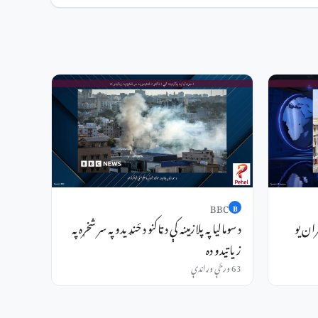
BBC
B
ران یو
د سومالیا په پلازمینه کې د ټاکنو د ځنډیدو په سر شخړه په
زیاتیدو ده
63 ورځې وړاندې