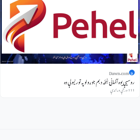
Dawn.com
D
روسیې یوه آلمانۍ ښځه د بم جوړولو په تور نیولې ده
111 ورځې وړاندې