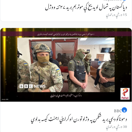
د پاکستان په شمال لویدیځ کې موټر بم برید ۲۷ تنه ووژل
15 ورځې وړاندې
BBC
B
د موناکو د بمي برید شکمن په وژلو تورن اوکرایني اجنټ کیسه بدلوي
30 ورځې وړاندې