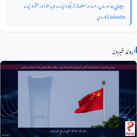
- چینایي جاسوسان د حساسو معلوماتو شریکولو لپاره د لویدیځوالو د هڅولو لپاره
LinkedIn کاروي
اړوند خبرونه