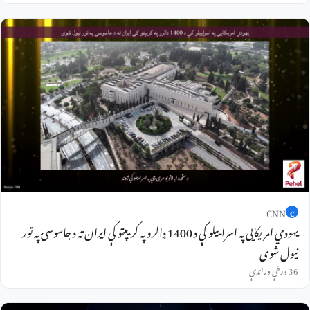
CNN
C
یهودي امریکایی په اسراییلو کې د 1400 ډالرو په کریپټو کې ایران ته د جاسوسۍ په تور
نیول شوی
36 ورځې وړاندې