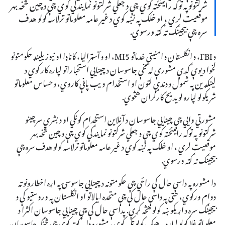
شرکتونو په توګه رامینځته کوي چې د جعلي شرکتونو نمایندګي کوي چې د چین څخه بهر
موقعیت لري ، او خلک په نښه کوي د غیر عامه معلوماتو ترلاسه کولو هدف
سره چې بیجینګ ته ګټه ورسوي.
د FBI، د انګلستان د امنیتي خدماتو MI5، او د آسټرالیا، کاناډا او نیوزیلینډ حکومتونو
لخوا د یوې ګډې مشورې له مخې جاسوسان د چینایي استخباراتو لپاره کار کوي د
لینکډین په شمول د دندې لټون او استخدام ویب پاڼې کاروي، د حساس معلوماتو
شریکولو لپاره لویدیځ کارګران هڅوي.
مشورتي وايي چې چینايي جاسوسان د آنلاین استخدام کونکي او د بشري سرچینو
شرکتونو په توګه رامینځته کوي چې د جعلي شرکتونو نمایندګي کوي چې د چین څخه بهر
موقعیت لري ، او خلک په نښه کوي د غیر عامه معلوماتو ترلاسه کولو هدف سره چې
بیجینګ ته ګټه ورسوي.
دا مشوره په داسې حال کې راځي چې حکومتونه د چینایي جاسوسۍ په اړه اخطارونو ته
دوام ورکوي، حتی په داسې حال کې چې متحده ایالاتو او انګلستان په وروستیو کې د
بیجینګ سره د اړیکو ښه کولو هڅه کړې. پداسې حال کې چې چینایي جاسوسان اکثرا د
معلوماتو غلا کولو لپاره په هیک کولو تکیه کوي، مشوره دا په ګوته کوي چې څنګه جاسوسان