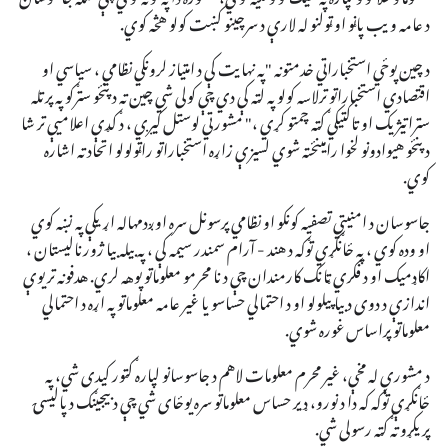
د عامه ویب پاڼو او ټولنو له لارې د سرچینو کښت کولو هڅه کوي.
د چین پوځي استخباراتي خدمتونه "په نهایت کې د امتیاز لرونکي نظامي ، سیاسي او
اقتصادي استخباراتو ترلاسه کولو په لټه کې دي چې کولی شي چین ته د پنځو سترګو په پرتله
ستراتیژیک او تاکتیکي ګټه چمتو کړي ،" مشورتي لوستل کیږي ، د ګډې اعلامیې تر شا
د پنځو هیوادونو لخوا رامینځته شوي لسیزې زاړه استخباراتو راټولولو اتحاد ته اشاره
کوي.
جاسوسان د امنیتي تصفیه کونکو او نظامي پرسونل سره اوږدمهاله اړیکې په نښه کوي
او وده کوي ، په ځانګړي توګه د هند - آرام سمندر سیمه کې ، په بیله بیا ژورنالیستان ،
اکاډمیک او د فکري ټانک کارمندان چې د نا محرمو معلوماتو پوهه لري. هدفونه تر یوې
اندازې د دوی د بیا پیلولو او د احتمالي حساسو یا غیر عامه معلوماتو په اړه د احتمالي
معلوماتو پراساس غوره شوي.
د مشورې له مخې، غیر محرم معلومات لاهم د جاسوسانو لپاره ګټور کیدی شي، په
ځانګړې توګه که دا د نورو، ډیر حساس معلوماتو سره یوځای شي چې د بیجینګ د پالیسۍ
پریکړو ته ګټه رسولی شي.