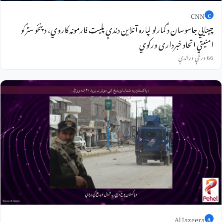
CNN
C
چینایي جاسوسان د ګمارلو لپاره آنلاین دندې پلیټ فارمونه کاروي، د پنځو سترګو
امنیتي اتحاد خبرداری ورکوي
66 ورځې وړاندې
Al Jazeera
A