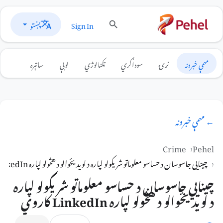
پښتو
Sign In
مهمې خبرونه
نړۍ
سوداګري
ټکنالوژي
لوبې
ساتېره
← مهمې خبرونه
Crime
Pehel
چینایي جاسوسان د حساسو معلوماتو شریکولو لپاره د لویدیځوالو د هڅولو لپاره LinkedIn کاروي
چینایي جاسوسان د حساسو معلوماتو شریکولو لپاره
د لویدیځوالو د هڅولو لپاره LinkedIn کاروي