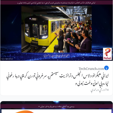
TechCrunch.com
T
ایراني هیکرانو د لاس انجلس د ټرانزیټ سیسټم په سرغړونې تورن کړ چې د بیا رغونې
لپاره یې اونۍ وخت نیولی و
74 ورځې وړاندې