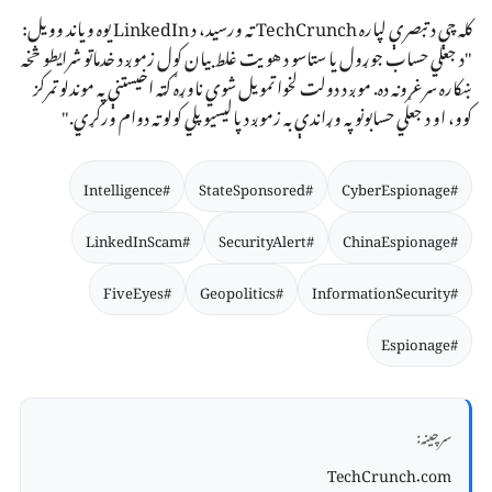
کله چې د تبصرې لپاره TechCrunch ته ورسید، د LinkedIn یوه ویاند وویل:
"د جعلي حساب جوړول یا ستاسو د هویت غلط بیان کول زموږ د خدماتو شرایطو څخه
ښکاره سرغړونه ده. موږ د دولت لخوا تمویل شوي ناوړه ګټه اخیستنې په موندلو تمرکز
کوو، او د جعلي حسابونو په وړاندې به زموږ د پالیسیو پلي کولو ته دوام ورکړي."
#Intelligence
#StateSponsored
#CyberEspionage
#LinkedInScam
#SecurityAlert
#ChinaEspionage
#FiveEyes
#Geopolitics
#InformationSecurity
#Espionage
سرچینه:
TechCrunch.com