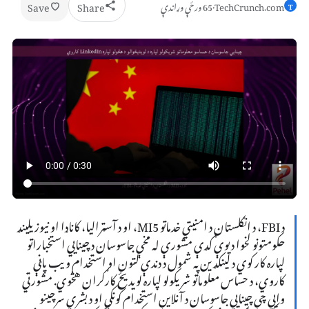
Save
Share
TechCrunch.com
·
65 ورځې وړاندې
T
د FBI، د انګلستان د امنیتي خدماتو MI5، او د آسټرالیا، کاناډا او نیوزیلینډ
حکومتونو لخوا د یوې ګډې مشورې له مخې جاسوسان د چینایي استخباراتو
لپاره کار کوي د لینکډین په شمول د دندې لټون او استخدام ویب پاڼې
کاروي، د حساس معلوماتو شریکولو لپاره لویدیځ کارګران هڅوي. مشورتي
وايي چې چینايي جاسوسان د آنلاین استخدام کونکي او د بشري سرچینو