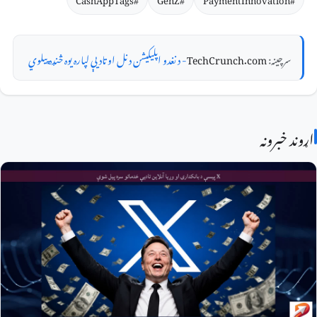
سرچینه:
TechCrunch.com
- د نغدو اپلیکیشن د نل او تادیې لپاره یوه څنډه پیلوي
اړوند خبرونه