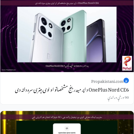
Propakistani.com
P
OnePlus Nord CE6 د اپر میډرینج مشخصاتو او لوی بیټرۍ سره دلته دی
90 ورځې وړاندې