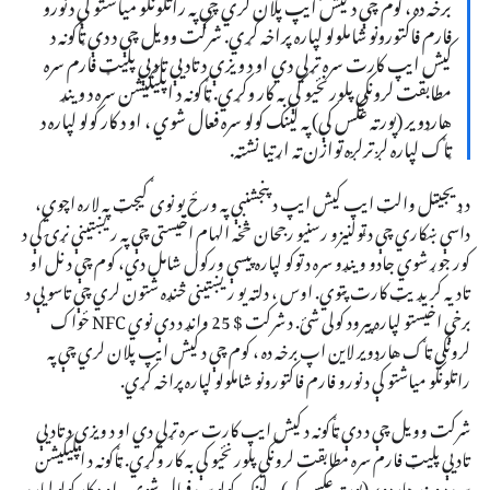
برخه ده ، کوم چې د کیش ایپ پلان لري چې په راتلونکو میاشتو کې د نورو
فارم فاکتورونو شاملولو لپاره پراخه کړي. شرکت وویل چې د دې ټاګونه د
کیش ایپ کارت سره تړلي دي او د ویزې د تادیې تادیې پلیټ فارم سره
مطابقت لرونکي پلورنځیو کې به کار وکړي. ټاګونه د اپلیکیشن سره د وینډ
هارډویر (پورته عکس کې) په لینک کولو سره فعال شوي ، او د کار کولو لپاره د
ټاګ لپاره لږترلږه توازن ته اړتیا نشته.
د ډیجیټل والټ ایپ کیش ایپ د پنجشنبې په ورځ یو نوی ګیجټ په لاره اچوي،
داسې ښکاري چې د ټولنیزو رسنیو رجحان څخه الهام اخیستی چې په ریښتینې نړۍ کې د
کور جوړ شوي جادو وینډو سره د توکو لپاره پیسې ورکول شامل دي، کوم چې د نل او
تادیه کریډیټ کارت پټوي. اوس ، دلته یو ریښتینی څنډه شتون لري چې تاسو یې د
برخې اخیستو لپاره پیرود کولی شئ. د شرکت $ 25 وانډ د دې نوي NFC ځواک
لرونکي ټاګ هارډویر لاین اپ برخه ده ، کوم چې د کیش ایپ پلان لري چې په
راتلونکو میاشتو کې د نورو فارم فاکتورونو شاملولو لپاره پراخه کړي.
شرکت وویل چې د دې ټاګونه د کیش ایپ کارت سره تړلي دي او د ویزې د تادیې
تادیې پلیټ فارم سره مطابقت لرونکي پلورنځیو کې به کار وکړي. ټاګونه د اپلیکیشن
سره د وینډ هارډویر (پورته عکس کې) په لینک کولو سره فعال شوي ، او د کار کولو لپاره