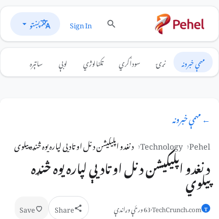
پښتو
Sign In
مهمې خبرونه
نړۍ
سوداګري
ټکنالوژي
لوبې
ساتېره
← مهمې خبرونه
Pehel
Technology
د نغدو اپلیکیشن د نل او تادیې لپاره یوه څنډه پیلوي
د نغدو اپلیکیشن د نل او تادیې لپاره یوه څنډه
پیلوي
Save
Share
TechCrunch.com
·
63 ورځې وړاندې
T