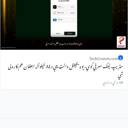
TechCrunch.com
T
سټریپ لینک معرفي کوي، یو ډیجیټل والټ چې د AI خپلواکه اجنټان هم کارولی
شي
98 ورځې وړاندې