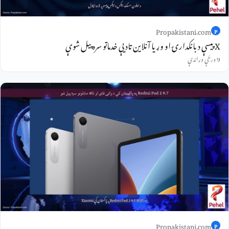
Propakistani.com
P
X پیسې د بانکدارۍ او وړیا آنلاین تادیې خدماتو سره پیل شوې
9 ورځې وړاندې
Propakistani.com
P