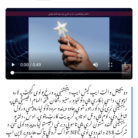
د ډیجیټل والټ ایپ کیش ایپ د پنجشنبې په ورځ یو نوی ګیجټ په لاره
اچوي، داسې ښکاري چې د ټولنیزو رسنیو رجحان څخه الهام اخیستی چې په
ریښتینې نړۍ کې د کور جوړ شوي جادو وینډو سره د توکو لپاره پیسې ورکول
شامل دي، کوم چې د نل او تادیه کریډیټ کارت پټوي. اوس ، دلته یو
ریښتینی څنډه شتون لري چې تاسو یې د برخې اخیستو لپاره پیرود کولی شئ. د
شرکت $ 25 وانډ د دې نوي NFC ځواک لرونکي ټاګ هارډویر لاین اپ