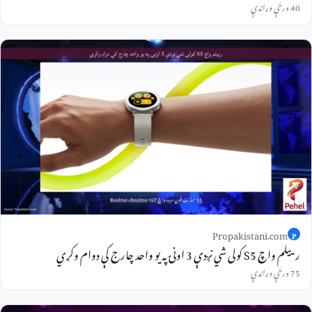
40 ورځې وړاندې
Propakistani.com
P
رییلم واچ S5 کولی شي نږدې 3 اونۍ په یو واحد چارج کې دوام وکړي
75 ورځې وړاندې