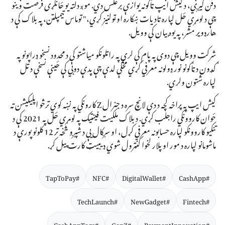
دفن کیږي، د کیش ایپ ټاګونه یوازې برعکس دي. موږ دلته یو ځانګړی فرصت وینو
چې د لومړي ځل لپاره تادیات ښکاره او ټولنیز کړي،" توماس ټیمپلټن، په بلاک کې د
هارډویر مشر، په یوه بیان کې وویل.
شرکت وویل چې دوی په پام کې لري په راتلونکو میاشتو کې د محدود نسخو ډراپونو په
ګډون د ټاګونو نور ډولونه معرفي کړي مخکې لدې چې پدې دوبي کې ځینې نسخې د تل
لپاره شتون ولري.
کیش ایپ په پراخه کچه د دې لانچ سره د جنرال Z کارونکي په نښه کوي ترڅو اپلیکیشن ته
ځوان کاروونکي راجلب کړي. د بلاک ملکیت فینټیک په لومړي ځل په 2021 کې د
تنکیو کاروونکو لپاره حسابونه معرفي کړل، او سږکال یې د شپږو څخه تر 12 کلونو پورې د
ماشومانو لپاره د مور او پلار لخوا کنټرول شوي ډیبیټ کارت پیل کړ.
#TapToPay
#NFC
#DigitalWallet
#CashApp
#TechLaunch
#NewGadget
#Fintech
#CashAppTags
#GenZ
#PaymentInnovation