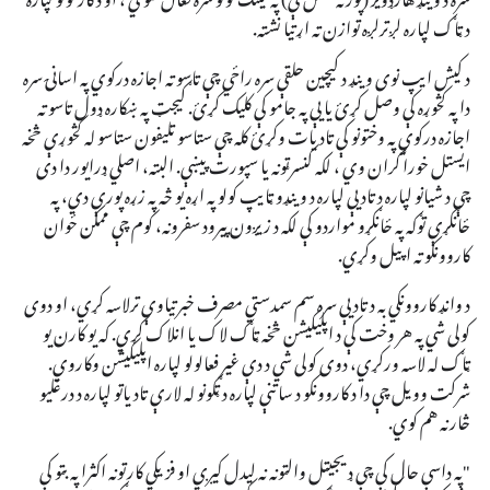
د ټاګ لپاره لږترلږه توازن ته اړتیا نشته.
د کیش ایپ نوی وینډ د کیچین حلقې سره راځي چې تاسو ته اجازه درکوي په اسانۍ سره
دا په کڅوړه کې وصل کړئ یا یې په جامو کې کلیک کړئ. ګیجټ په ښکاره ډول تاسو ته
اجازه درکوي په وختونو کې تادیات وکړئ کله چې ستاسو تلیفون ستاسو له کڅوړې څخه
ایستل خورا ګران وي ، لکه کنسرټونه یا سپورت پیښې. البته، اصلي ډرایور دا دی
چې د شیانو لپاره د تادیې لپاره د وینډو ټایپ کولو په اړه یو څه په زړه پورې دي، په
ځانګړې توګه په ځانګړو مواردو کې لکه د زیږون پیرود سفرونه، کوم چې ممکن ځوان
کاروونکو ته اپیل وکړي.
د وانډ کاروونکي به د تادیې سره سم سمدستي مصرف خبرتیاوې ترلاسه کړي، او دوی
کولی شي په هر وخت کې د اپلیکیشن څخه ټاګ لاک یا انلاک کړي. که یو کارن یو
ټاګ له لاسه ورکړي، دوی کولی شي د دې غیر فعالولو لپاره اپلیکیشن وکاروي.
شرکت وویل چې دا د کاروونکو د ساتنې لپاره د ټګونو له لارې تادیاتو لپاره د درغلیو
څارنه هم کوي.
"په داسې حال کې چې ډیجیټل والټونه نه لیدل کیږي او فزیکي کارتونه اکثرا په بټو کې