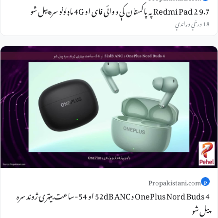
Redmi Pad 2 9.7 په پاکستان کې د وائی فای او 4G ماډلونو سره پیل شو
18 ورځې وړاندې
Propakistani.com
P
OnePlus Nord Buds 4 د 52dB ANC او 54-ساعت بیټرۍ ژوند سره
پیل شو