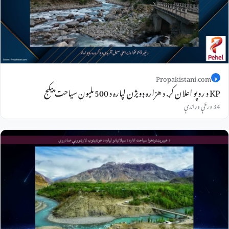
Propakistani.com
P
KP د روپو اعلان کړ. د هزاره ډویژن لپاره د 500 ملیون سیاحت پیکج
34 ورځې وړاندې