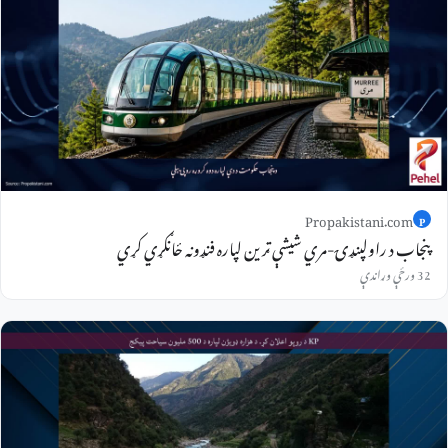
Propakistani.com
P
پنجاب د راولپنډۍ-مري شیشې ټرین لپاره فنډونه ځانګړي کړي
32 ورځې وړاندې