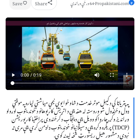
Save
Share
Propakistani.com
·
64 ورځې وړاندې
P
په پتریاټا کې د کیبل موټر خدمت د شاوخوا یوې نیمې میاشتې لپاره په موقتي
ډول وځنډول شو وروسته له هغه چې د اتریش کارپوهانو د خوندیتوب لوړولو
وړاندیز وکړ. چارواکو وویل چې د پنجاب د ګرځندوی پراختیا کارپوریشن
(TDCP) پریکړه وکړه چې د سیلانیانو خوندیتوب ډاډمن کړي چې مری ته
نږدې د مشهور هیل ریسورټ څخه لیدنه کوي.