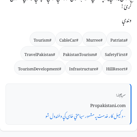
کړئ!
ونډې
#Tourism
#CableCar
#Murree
#Patriata
#TravelPakistan
#PakistanTourism
#SafetyFirst
#TourismDevelopment
#Infrastructure
#HillResort
سرچینه:
Propakistani.com
- د کیبل کار خدمت په مشهور سیاحتي ځای کې وځنډول شو