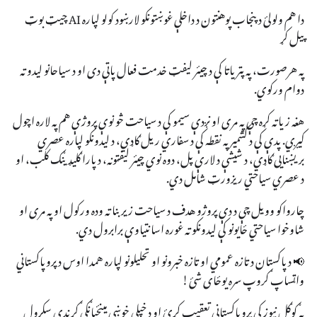
دا هم ولولئ د پنجاب پوهنتون د داخلې غوښتونکو لارښود کولو لپاره AI چیټ بوټ
پیل کړ
په هرصورت، په پتریاتا کې د چیئر لیفټ خدمت فعال پاتې دی او د سیاحانو لیدو ته
دوام ورکوي.
هغه زیاته کړه چې په مری او نږدې سیمو کې د سیاحت څو نوې پروژې هم په لاره اچول
کیږي. پدې کې د کشمیر په نقطه کې د سفاري ریل ګاډي، د لیدونکو لپاره عصري
بریښنایی ګاډي، د شیشې د لارې پل، دوه نوي چیئر لیفټونه، د پارا ګلیډینګ کلب، او
د عصري سیاحتي ریزورټ شامل دي.
چارواکو وویل چې د دې پروژو هدف د سیاحت زیربنا ته وده ورکول او په مری او
شاوخوا سیاحتي ځایونو کې لیدونکو ته غوره اسانتیاوې برابرول دي.
📢 د پاکستان د تازه عمومي او تازه خبرونو او تحلیلونو لپاره همدا اوس د پروپاکستاني
واټساپ ګروپ سره یوځای شئ!
په ګوګل نیوز کې پروپاکستاني تعقیب کړئ او د خپلې خوښې مینځپانګې ګړندي سکرول