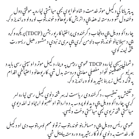
په پتریاټا کې د کیبل موټر خدمت د شاوخوا یوې نیمې میاشتې لپاره په موقتي ډول
وځنډول شو وروسته له هغه چې د اتریش کارپوهانو د خوندیتوب لوړولو وړاندیز وکړ.
چارواکو وویل چې د پنجاب د ګرځندوی پراختیا کارپوریشن (TDCP) پریکړه وکړه
چې د سیلانیانو خوندیتوب ډاډمن کړي چې مری ته نږدې د مشهور هیل ریسورټ
څخه لیدنه کوي.
د شمالي سیمې لپاره د TDCP عمومي رییس په وینا، د کیبل موټر د اوسپنې رسی باید د
بهرنیو متخصصینو لخوا د مفصلې معاینې وروسته بدل شي. کارپوهانو د احتیاطي اقدام
په توګه د کیبل زیربنا بشپړ بدلولو وړاندیز وکړ.
د تفتیش په تعقیب ، د ګرځندوی ریاست له بهر څخه د نوي کیبل رسی لپاره امر
کړی. چارواکو وویل چې د بدلولو پروسه به د وارداتو او نصبولو اړتیاو له امله د یوې
میاشتې څخه تر یوې نیمې میاشتې وخت ونیسي.
عمومي رئیس وویل چې د مسافرینو خوندیتوب تر ټولو مهم لومړیتوب دی او د کیبل
کار خدمت به د نوي کولو کار بشپړیدو وروسته بیا پیل شي.