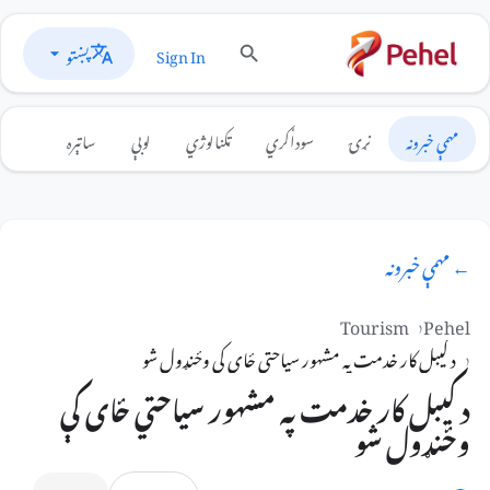
پښتو
Sign In
مهمې خبرونه
نړۍ
سوداګري
ټکنالوژي
لوبې
ساتېره
← مهمې خبرونه
Tourism
Pehel
د کیبل کار خدمت په مشهور سیاحتي ځای کې وځنډول شو
د کیبل کار خدمت په مشهور سیاحتي ځای کې
وځنډول شو