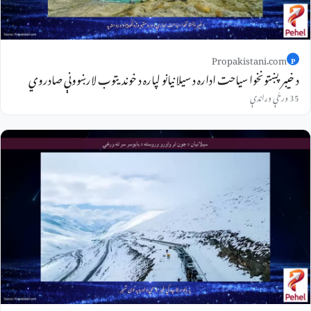
Propakistani.com
P
د خیبرپښتونخوا سیاحت اداره د سیلانیانو لپاره د خوندیتوب لارښوونې صادروي
35 ورځې وړاندې