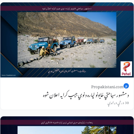
Propakistani.com
P
د مشهور سیاحتي ځایونو لپاره د نوي جیپ کرایه اعلان شوه
30 ورځې وړاندې