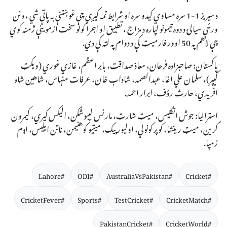
د سیریز 1-1 سره مساوي کیدو سره او شرایط تمه کیږي چې غوښتنې به پاتې شي ، د نن
ورځې سیالۍ د دوه ټیمونو لپاره د مزاج ، تطبیق او اجرا کولو سخت ازموینې ژمنه کوي
چې لاهم په 50 اوور فارمیټ کې د دوام په لټه کې دي.
پاکستان: صاحبزاده فرحان، معاذ صداقت، بابر اعظم، غازي غوري (ويکټ
کيپر)، سلمان علي اغا، عبدالصمد، شاداب خان، عرفات منہاس، شاهين شاه
افريدي، حارث رؤف، ابرار احمد.
اسټرالیا: جوش انګلیس، میټ شارټ، مارنس لیبوشګن، الیکس کیري، کیمرون
ګرین، میټ رینشا، کوپر کونولي، اولیور پیک، میتیو کوهنیمن، ناتن ایلیس، اډم
زمپا.
#Lahore
#ODI
#AustraliaVsPakistan
#Cricket
#CricketFever
#Sports
#TestCricket
#CricketMatch
#PakistanCricket
#CricketWorld