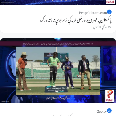
Propakistani.com
P
پاکستان په لومړۍ یو ورځنۍ لوبه کې زمبابوې ته ماته ورکړه
97 ورځې وړاندې
Geo.tv
G