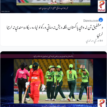
Dawn.com
D
د مشفیق ټن له وجې پاکستان بنګله دېش ته د ماتې ورکولو لپاره ریکارډ منډې ته اړتیا
لري
84 ورځې وړاندې