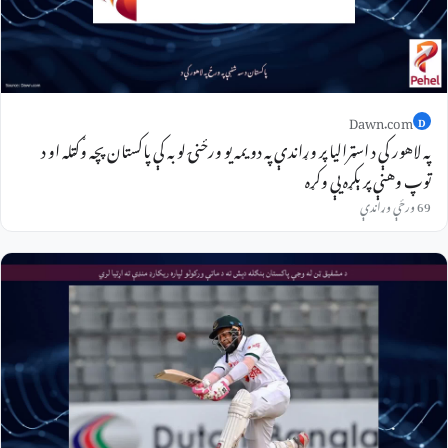
Dawn.com
D
په لاهور کې د اسټرالیا پر وړاندې په دویمه یو ورځنۍ لوبه کې پاکستان پچه وګټله او د
توپ وهنې پرېکړه یې وکړه
69 ورځې وړاندې