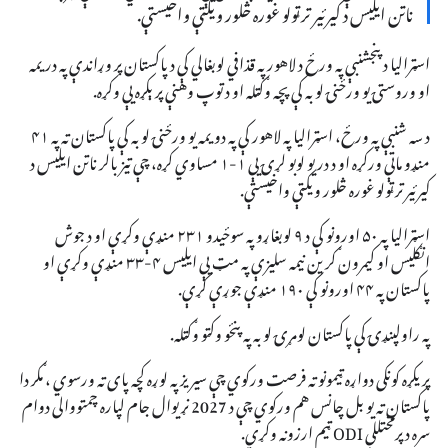
ناتن ایلیس د کیرئیر تر ټولو غوره څلور ویکټې واخیستې.
اسټرالیا د پنجشنبې په ورځ د لاهور په قذافي لوبغالي کې د پاکستان پر وړاندې په دریمه
او وروستۍ یو ورځنۍ لوبه کې پچه وګټله او د توپ وهنې پرېکړه یې وکړه.
د سه شنبې په ورځ، اسټرالیا په لاهور کې په دویمه یو ورځنۍ لوبه کې پاکستان ته په ۴۱
منډو ماتې ورکړه او د دریو لوبو لړۍ یې ۱-۱ مساوي کړه، چې تیز بالر ناتن ایلیس د
کیرئیر تر ټولو غوره څلور ویکټې واخیستې.
اسټرالیا په ۵۰ اورونو کې د ۹ لوبغاړو په سوځیدو ۲۳۱ منډې وکړې او د جوش
انګلیس او کیمرون ګرین نیمه سلیزې په مټ یې ایلیس ۴-۳۳ منډې وکړې او
پاکستان په ۴۴ اورونو کې ۱۹۰ منډې جوړې کړې.
په راولپنډۍ کې پاکستان لومړۍ لوبه په پنځو وکټو وګټله.
پریکړه کونکی دواړه ټیمونو ته فرصت ورکوي چې سیریز په لوړه کچه پای ته ورسوي ، مګر دا
پاکستان ته یو بل چانس هم ورکوي چې د 2027 نړیوال جام لپاره چمتووالی دوام
سره د پرمختللې ODI ټیم ارزونه وکړي.