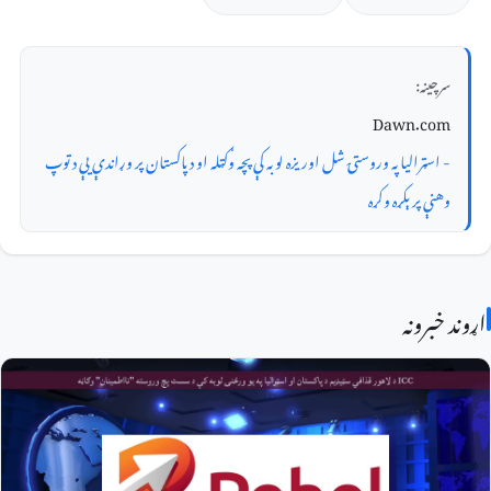
سرچینه:
Dawn.com
- اسټرالیا په وروستۍ شل اوریزه لوبه کې پچه وګټله او د پاکستان پر وړاندې یې د توپ
وهنې پرېکړه وکړه
اړوند خبرونه