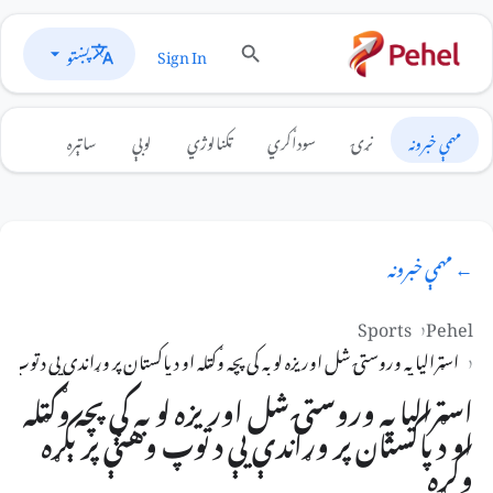
پښتو
Sign In
مهمې خبرونه
نړۍ
سوداګري
ټکنالوژي
لوبې
ساتېره
← مهمې خبرونه
Sports
Pehel
اسټرالیا په وروستۍ شل اوریزه لوبه کې پچه وګټله او د پاکستان پر وړاندې یې د توپ وه
اسټرالیا په وروستۍ شل اوریزه لوبه کې پچه وګټله
او د پاکستان پر وړاندې یې د توپ وهنې پرېکړه
وکړه