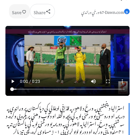
Save
Share
Dawn.com
·
67 ورځې وړاندې
D
اسټرالیا د پنجشنبې په ورځ د لاهور په قذافي لوبغالي کې د پاکستان پر وړاندې په
دریمه او وروستۍ یو ورځنۍ لوبه کې پچه وګټله او د توپ وهنې پرېکړه یې وکړه. د
سه شنبې په ورځ، اسټرالیا په لاهور کې په دویمه یو ورځنۍ لوبه کې پاکستان ته په
۴۱ منډو ماتې ورکړه او د دریو لوبو لړۍ یې ۱-۱ مساوي کړه، چې تیز بالر