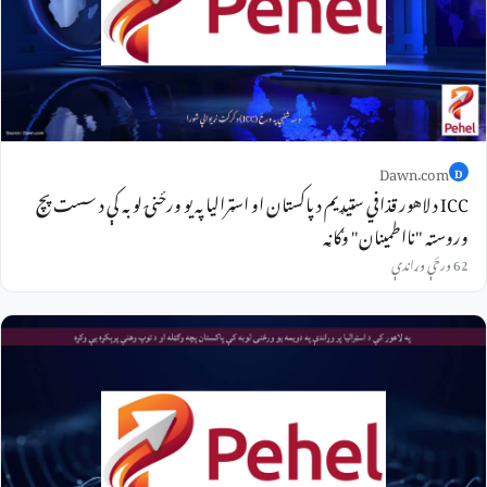
Dawn.com
D
ICC د لاهور قذافي سټيډيم د پاکستان او اسټراليا په يو ورځنۍ لوبه کې د سست پچ
وروسته "نااطمينان" وګاڼه
62 ورځې وړاندې