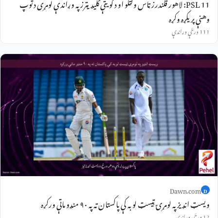
PSL 11: لاهور قلندرز ټاس وګټلو او د کویټې ګلیډیټرز په وړاندې لومړی د توپ
وهنې پریکړه وکړه
111 ورځې وړاندې
Dawn.com
D
ویسټ انډیز په لومړۍ ټیسټ لوبه کې پاکستان ته په ۹۰ منډو ماتې ورکړه
12 ورځې وړاندې