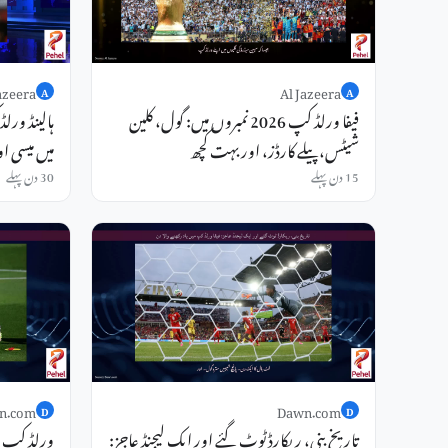
azeera
Al Jazeera
A
A
فیفا ورلڈ کپ 2026 نمبروں میں: گول، کلین
ہالینڈ ورل
شیٹس، پیلے کارڈز، اور بہت کچھ
میں میسی ا
15 دن پہلے
30 دن پہلے
n.com
Dawn.com
D
D
تاریخ بنی، ریکارڈ ٹوٹ گئے اور ایک لیجنڈ عاجز: