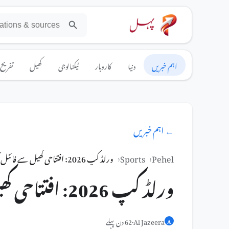
اہم خبریں
دنیا
کاروبار
ٹیکنالوجی
کھیل
تفریح
← اہم خبریں
Pehel
Sports
ورلڈ کپ 2026: افتتاحی کھیل سے فائنل تک تمام اہم تاریخیں۔
ورلڈ کپ 2026: افتتاحی کھیل سے فائنل تک تمام اہم تاریخیں۔
Al Jazeera
·
62 دن پہلے
A