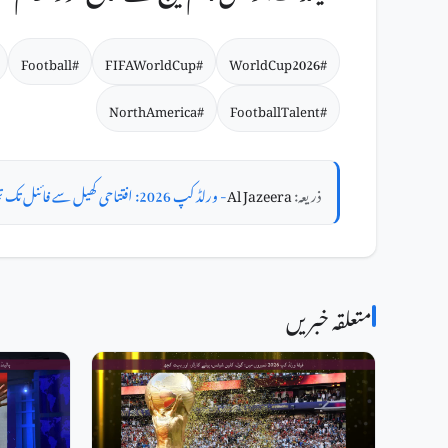
#Football
#FIFAWorldCup
#WorldCup2026
#NorthAmerica
#FootballTalent
ذریعہ:
Al Jazeera
- ورلڈ کپ 2026: افتتاحی کھیل سے فائنل تک تمام اہم تاریخیں۔
متعلقہ خبریں