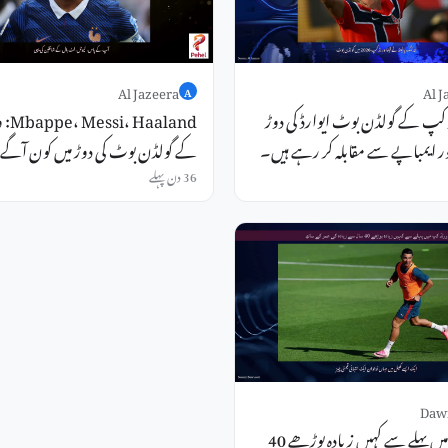
Al Jazeera
Al J
A
ڈ کپ کے گولڈن بوٹ ایوارڈ کی دوڑ
aaland
ور ایمباپے سے مقابلہ کر رہے ہیں۔
کے گولڈن بوٹ کی دوڑ میں کون آگے
36 دن پہلے
Daw
ورلڈ کپ میں پہلے سے کہیں زیادہ بوڑھے 40