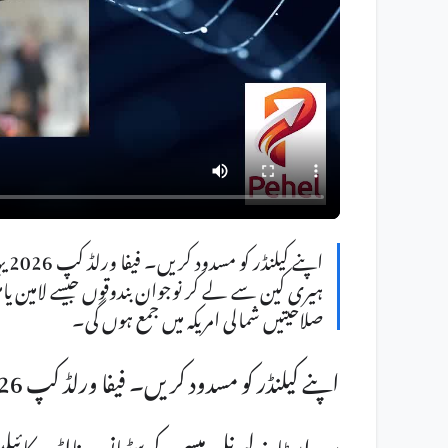
اپن
ہیری کین سے لے کر نوجوان بندوقوں جیسے لامین یا
صلاحیتیں شمالی امریکہ میں جمع ہوں گی۔
اپنے کیلنڈر کو مسدود کریں۔ فیفا ورلڈ کپ 2026 یہاں ہے!
سپر اسٹارز لیونل میسی، کرسٹیانو رونالڈو، کا