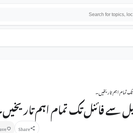
ave
Share