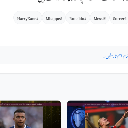
#HarryKane
#Mbappe
#Ronaldo
#Messi
#Soccer