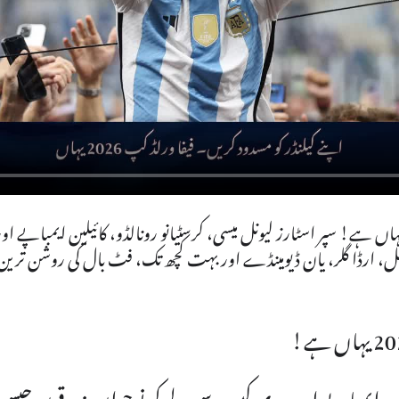
ے کیلنڈر کو مسدود کریں۔ فیفا ورلڈ کپ 2026 یہاں ہے! سپر اسٹارز لیونل میسی، کرسٹیانو رونالڈو، کائیلین ایمباپے او
مل، ارڈا گلر، یان ڈیومینڈے اور بہت کچھ تک، فٹ بال کی روشن ترین
ئیلین ایمباپے اور ہیری کین سے لے کر نوجوان بندوقوں جیسے