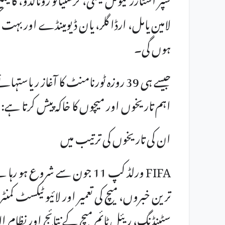
لامین یامل، ارڈا گلر، یان ڈیومینڈے اور بہت
ہوں گی۔
جیسے ہی 39 روزہ ٹورنامنٹ کا آغاز ریا
اہم تاریخوں اور میچوں کا خاکہ پیش کرتا ہے:
ان کی تاریخوں کی ترتیب میں
ترین خبروں، میچ کی تعمیر اور لائیو ٹیکسٹ کمن
سٹینڈنگ، ریئل ٹائم میچ کے نتائج اور نظام 