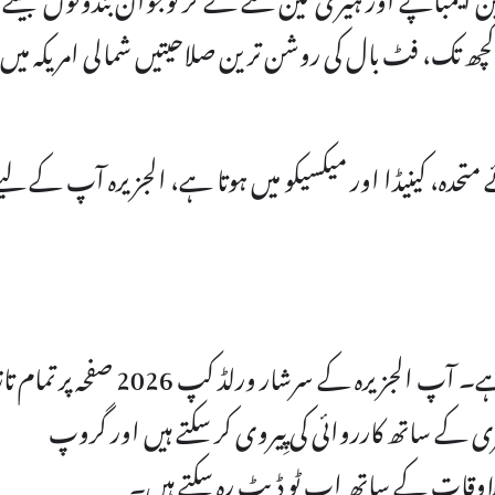
 کچھ تک، فٹ بال کی روشن ترین صلاحیتیں شمالی امریکہ میں 
ستہائے متحدہ، کینیڈا اور میکسیکو میں ہوتا ہے، الجزیرہ آپ کے لیے
FIFA ورلڈ کپ 11 جون سے شروع ہو رہا ہے۔ آپ الجزیرہ کے سرشار ورلڈ کپ 2026 صفحہ پر 
ٹری کے ساتھ کارروائی کی پِیروی کر سکتے ہیں اور گروپ
الاوقات کے ساتھ اپ ٹو ڈیٹ رہ سکتے ہیں۔