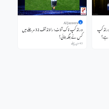
Al Jazeera
A
Mbappe، Messi، H: ورلڈ کپ
ورلڈ کپ ناک آؤٹ: راؤنڈ آف 32 مرحلے میں
 ہے؟
کس نے جگہ بنائی؟
43 دن پہلے