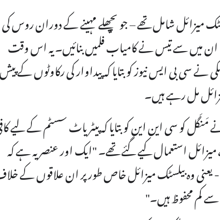
بھر میں مَنگَل کے حملوں میں 41 بیلسٹک میزائل شامل تھے – جو پچھلے مہینے کے دوران روس کی
ن میں سے تیس نے کامیاب فلمیں بنائیں۔ یہ اس وقت
 نے سی بی ایس نیوز کو بتایا کہ پیداوار کی رکاوٹوں کے پیش 
َنگَل کو سی این این کو بتایا کہ پیٹریاٹ سسٹم کے لیے کاف
یزائل استعمال کیے گئے تھے۔ "ایک اور عنصر یہ ہے کہ
- یعنی وہ بیلسٹک میزائل خاص طور پر ان علاقوں کے خلا
ے کم محفوظ ہیں۔"