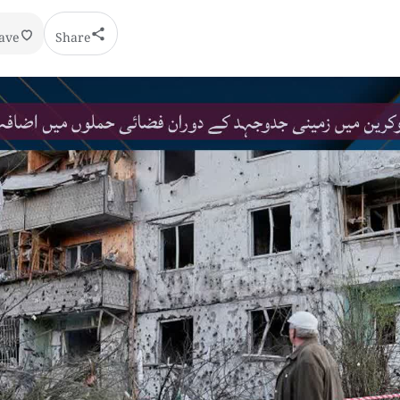
ave
Share