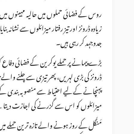
روس کے فضائی حملوں میں حالیہ مہینوں میں 
زیادہ ڈرونز اور تیز رفتار میزائلوں سے نشانہ ب
جدوجہد کر رہی ہیں۔
بڑے پیمانے پر حملے یوکرین کے فضائی دفاع 
ڈرونز کی بڑی لہریں، پھر تیزی سے چلنے والے 
پہنچانے کے لیے احتیاط سے منصوبہ بندی کے سا
میزائلوں کو اس سے گزرنے کی اجازت دیتا
مَنگَل کے روز ہونے والے تازہ ترین حملے میں 