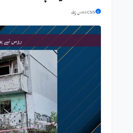
CNN
·
63 دن پہلے
C