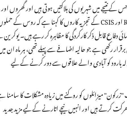
کے نتیجے میں شہریوں کی ہلاکتیں ہوتی ہیں اور گھروں اور
بنیادی ڈھانچے کو نقصان ہوتا ہے، لیکن RUSI اور CSIS کے تجزیہ کاروں کا کہنا ہے کہ روس کے حمل
ئی دفاع قابل ذکر کارکردگی کا مظاہرہ کر رہے ہیں۔ یوکرین 
رقرار رکھی ہے جو حالیہ اضافے سے پہلے تھی، ہر ماہ ان میں
ے اور کچھ گولہ بارود کو آبادی والے علاقوں سے دور کرنے کے لیے
ک "زرکون" میزائلوں کو روکنے میں زیادہ مشکلات کا سامنا ہے
حرکت کرتے ہیں اور انہیں نیچے اتارنے کے لیے مزید جدید