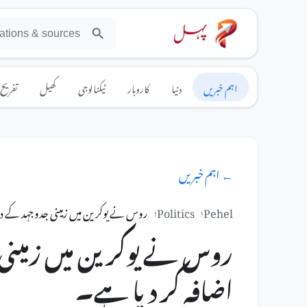
اہم خبریں
دنیا
کاروبار
ٹیکنالوجی
کھیل
تفریح
← اہم خبریں
Pehel
Politics
روس نے یوکرین میں زمینی جدوجہد کے دو
روس نے یوکرین میں زمینی 
اضافہ کر دیا ہے۔