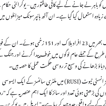
ں کو باہر لے جانے کے لیے کافی طاقتور ہیں – یوکرائنی حکام
ادہ استعمال کیا گیا ہے۔ ان آٹھ ہائپرسونک میزائلوں میں
یوکرائنی حکام نے بتایا کہ بیراج کے باعث ملک بھر میں 23 افراد ہلاک اور 151 زخمی ہوئ
 طرح کے حملے عام لوگوں میں خوف پیدا کرنے اور جنگ ک
باؤ بڑھانے کی وسیع تر روسی حکمت عملی کا حصہ ہیں۔
برطانیہ میں قائم تھنک ٹینک رائل یونائیٹڈ سروسز انسٹی ٹیوٹ (RUSI) میں ملٹری سائنسز کے ایک ایسوسی
ں کی بڑھتی ہوئی تعدد اور سائز کا ایک اہم عنصر یہ ہے کہ "
ے کے لیے واقعی جدوجہد کر رہا ہے۔" اپریل میں، یوکرین ن