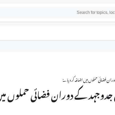
ران فضائی حملوں میں اضافہ کر دیا ہے۔
جدوجہد کے دوران فضائی حملوں می