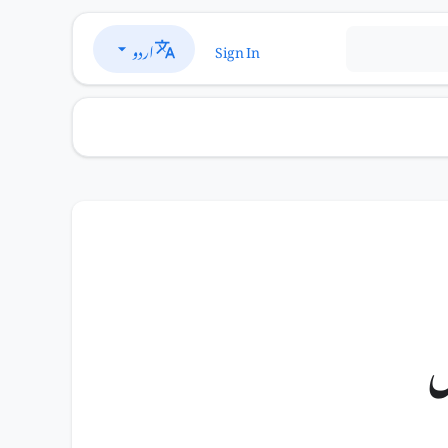
اردو
Sign In
ں