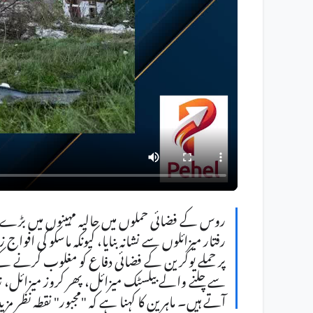
روس کے فضائی حملوں میں حالیہ مہینوں میں بڑے پیم
رفتار میزائلوں سے نشانہ بنایا، کیونکہ ماسکو کی ا
پر حملے یوکرین کے فضائی دفاع کو مغلوب کرنے کے 
سے چلنے والے بیلسٹک میزائل، پھر کروز میزائل، 
آتے ہیں۔ ماہرین کا کہنا ہے کہ "مجبور" نقطہ نظر 