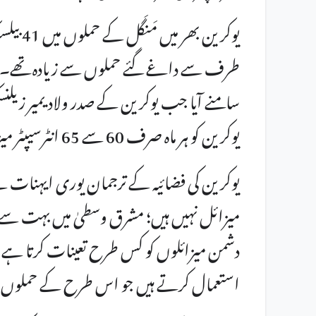
یوکرین 
طرف سے داغے گئے حملوں سے زیادہ تھے۔ ا
سامنے آیا جب یوکرین کے صدر ولادیمیر زیلنسکی
یوکرین کو ہر ماہ صرف 60 سے 65 انٹرسیپٹر میزائل مل رہے ہیں۔
یوکرین کی فضائیہ کے ترجمان یوری ایہنات نے م
میزائل نہیں ہیں؛ مشرق وسطیٰ میں بہت سے م
دشمن میزائلوں کو کس طرح تعینات کرتا ہے 
استعمال کرتے ہیں جو اس طرح کے حملوں س