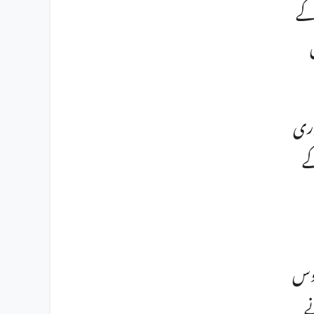
 کے
ے۔ ان کے فوری
ے
روس
ے