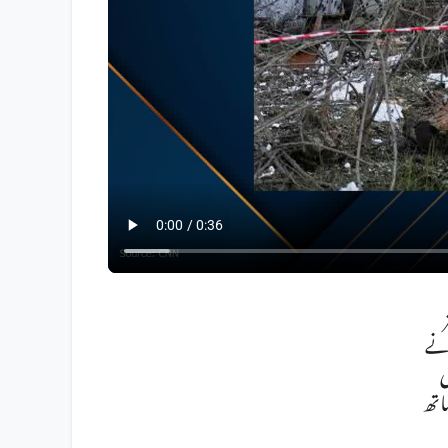
انے
ی
اتھ