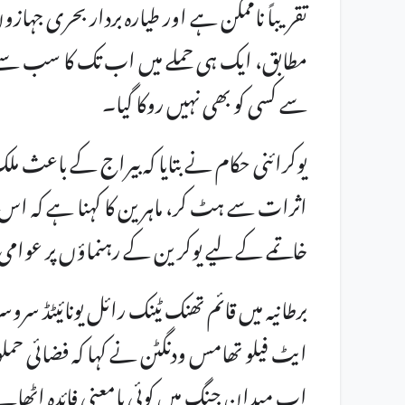
تقریباً ناممکن ہے اور طیارہ بردار بحری جہازو
مطابق، ایک ہی حملے میں اب تک کا سب سے زی
سے کسی کو بھی نہیں روکا گیا۔
اثرات سے ہٹ کر، ماہرین کا کہنا ہے کہ اس
خاتمے کے لیے یوکرین کے رہنماؤں پر عوامی د
ایٹ فیلو تھامس ودنگٹن نے کہا کہ فضائی حملو
اب میدان جنگ میں کوئی بامعنی فائدہ اٹھان