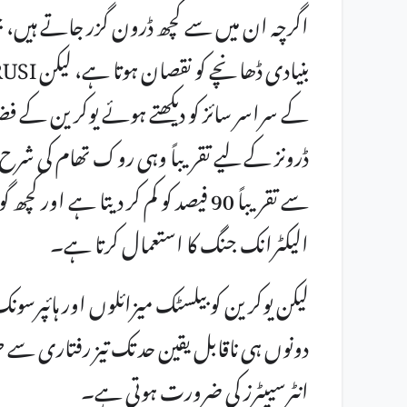
اگرچہ ان میں سے کچھ ڈرون گزر جاتے ہیں، جس 
کے سراسر سائز کو دیکھتے ہوئے یوکرین کے فضا
ڈرونز کے لیے تقریباً وہی روک تھام کی شرح ب
سے تقریباً 90 فیصد کو کم کر دیتا ہ
الیکٹرانک جنگ کا استعمال کرتا ہے۔
لیکن یوکرین کو بیلسٹک میزائلوں اور ہائپرسون
دونوں ہی ناقابل یقین حد تک تیز رفتاری سے 
انٹرسیپٹرز کی ضرورت ہوتی ہے۔