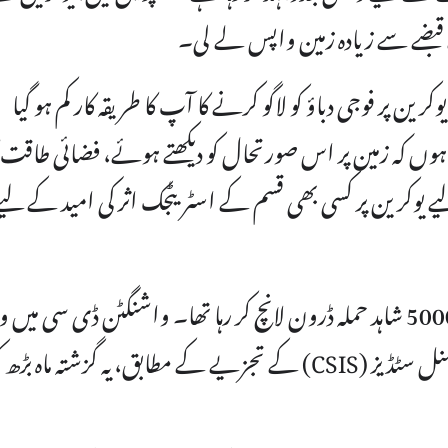
 پر فوجی دباؤ کو لاگو کرنے کا آپ کا طریقہ کار کم ہو گیا
تایا۔ "میں سمجھتا ہوں کہ زمین پر اس صورتحال کو دیکھتے ہوئے، فضائی طاقت 
 یوکرین پر کسی بھی قسم کے اسٹریٹجک اثر کی امید کے لیے
اس سال کے شروع میں روس ہر ماہ تقریباً 5000 شاہد حملہ ڈرون لانچ کر رہا تھا۔ واشنگٹن ڈی سی میں
ایک تھنک ٹینک سینٹر فار سٹریٹیجک اینڈ انٹرنیشنل سٹڈیز (CSIS) کے تجزیے کے مطابق، یہ گزشتہ ماہ بڑ