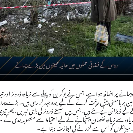
انے پر اضافہ ہوا ہے، جس نے یوکرین کو پہلے سے زیادہ ڈرونز اور تیز
فواج زمین پر بامعنی پیش رفت کرنے کے لیے جدوجہد کر رہی ہیں۔ بڑے پیم
لیے ڈیزائن کیے گئے ہیں، جس میں سستے ڈرونز کی بڑی لہریں، پھر تیز
زیادہ سے زیادہ نقصان پہنچانے کے لیے احتیاط سے منصوبہ بندی کے س
مزید میزائلوں کو اس سے گزرنے کی اجازت دیتا ہے۔