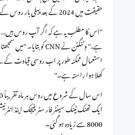
حقیقت میں 2024 کے بعد پہلی بار روس کے قبضے سے زیادہ زمین واپس لے لی۔
"اس کا مطلب یہ ہے کہ اگر آپ روس ہیں… یوکرین
ہے،" وِٹنگٹن نے CNN کو ب
استعمال ممکنہ طور پر اب روسی قیادت کے لیے
کھلا ہوا راستہ ہے۔"
8000 سے زیادہ ہو گئی۔