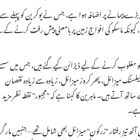
بڑے پیمانے پر اضافہ ہوا ہے، جس نے یوکرین کو پہلے سے
نایا، کیونکہ ماسکو کی افواج زمین پر بامعنی پیش رفت کرنے کے ل
کو مغلوب کرنے کے لیے ڈیزائن کیے گئے ہیں، جس میں سست
بیلسٹک میزائل، پھر کروز میزائل، زیادہ سے زیادہ نقصان
تھ آتے ہیں۔ ماہرین کا کہنا ہے کہ "مجبور" نقطہ نظر مزید
 ہے۔
آٹھ تیز رفتار "زرکون" میزائل بھی شامل تھے – جنہیں مار گرا