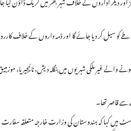
ر دیگر اداروں کے خلاف شہر بھر میں کریک ڈاؤن کیا ج
طے کو سیل کر دیا جائے گا اور ذمہ داروں کے خلاف کارروا
 والے غیر ملکی شہریوں میں بنگلہ دیش، نائیجیریا، موزمبیق
ے سے قاصر تھا۔
رامنیم جے شنکر نے X پر ایک پوسٹ میں کہا کہ ہندوستان کی وزارت خارجہ متعلقہ سفارت