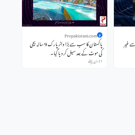
Propakistani.com
P
سے غیر
پاکستان کا سب سے بڑا واٹر پارک 9 سالہ بچی
کی موت کے بعد سیل کر دیا گیا۔
21 دن پہلے