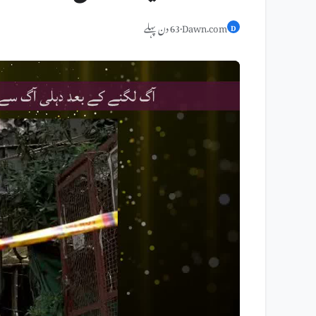
Dawn.com
·
63 دن پہلے
D