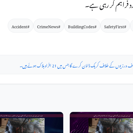
د فراہم کر رہی ہے۔
#Accident
#CrimeNews
#BuildingCodes
#SafetyFirst
کے خلاف کریک ڈاؤن کرے گا جس میں 21 افراد ہلاک ہوئے ہیں۔