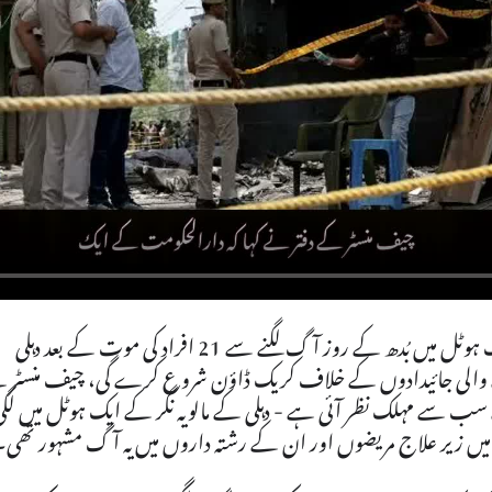
چیف منسٹر کے دفتر نے کہا کہ دارالحکومت کے ایک ہوٹل میں بُدھ کے روز آگ لگنے سے 21 افراد کی موت کے بعد دہلی
 والی جائیدادوں کے خلاف کریک ڈاؤن شروع کرے گی، چیف منسٹر 
- جو شہر میں 2022 کے بعد سے سب سے مہلک نظر آئی ہے - دہلی کے مالویہ نگر کے ایک ہوٹل میں لگ
میں زیر علاج مریضوں اور ان کے رشتہ داروں میں یہ آگ مشہور تھی۔