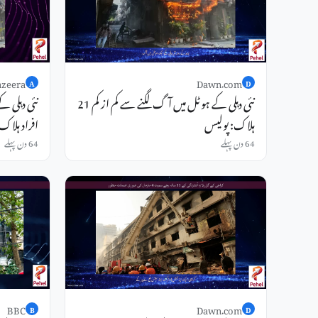
azeera
Dawn.com
A
D
نئی دہلی کے ہوٹل میں آگ لگنے سے کم از کم 21
ہلاک: پولیس
افراد ہلاک
64 دن پہلے
64 دن پہلے
BBC
Dawn.com
B
D