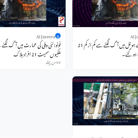
Al Jazeera
Al J
A
نئی دہلی کے ہوٹل میں آگ لگنے سے کم از کم 21
فوٹو: نئی دہلی کی عمارت میں آگ لگنے 
 ہو گئے۔
ملکیوں سمیت 21 افراد ہلاک
64 دن پہلے