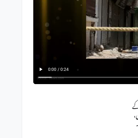
کے
ی،