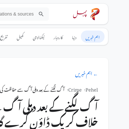
اہم خبریں
دنیا
کاروبار
ٹیکنالوجی
کھیل
تفریح
← اہم خبریں
Pehel
Crime
آگ لگنے کے بعد دہلی آگ سے حفاظت کی خلاف ورزی
آگ لگنے کے بعد دہلی آگ
خلاف کریک ڈاؤن کرے گا جس میں 21 افراد ہ