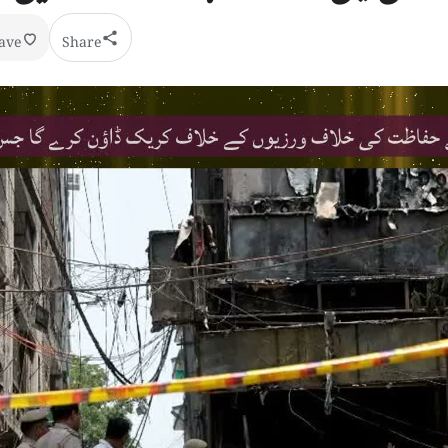
ave
Share