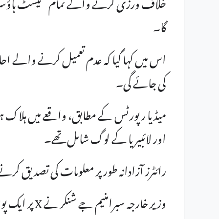
خلاف ورزی کرنے والے تمام گیسٹ ہاؤسز او
گا۔
اس میں کہا گیا کہ عدم تعمیل کرنے والے احا
کی جائے گی۔
میڈیا رپورٹس کے مطابق، واقعے میں ہلاک ہونے
اور لائبیریا کے لوگ شامل تھے۔
رائٹرز آزادانہ طور پر معلومات کی تصدیق کرن
وزیر خارجہ سب