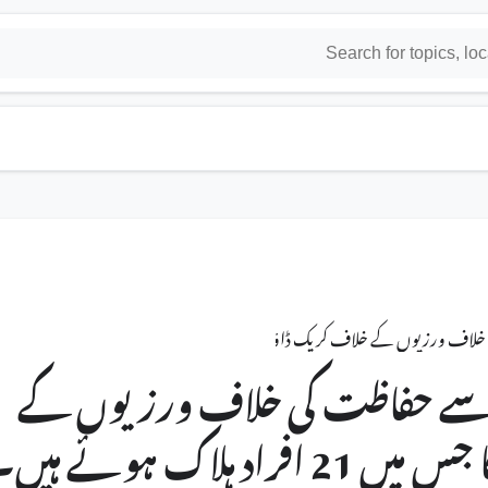
وں کے خلاف کریک ڈاؤن کرے گا جس میں 21 افراد ہلاک ہوئے ہیں۔
 سے حفاظت کی خلاف ورزیوں کے
لاک ہوئے ہیں۔