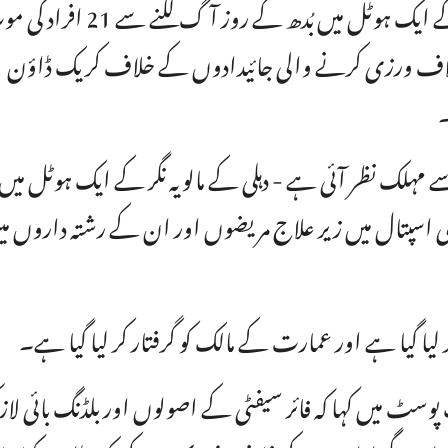
چیف منسٹر کے دفتر نے کہا کہ دارالحکومت کے ایک ہوٹل میں بُدھ کے روز آگ لگنے 
 خلاف ورزی کرنے والی جائیدادوں کے خلاف کریک ڈاؤن
۔
 بعد سے سب سے مہلک نظر آئی ہے - دہلی کے مالویہ نگر کے ایک ہوٹل میں
ی اسپتال میں زیر علاج مریضوں اور ان کے رشتہ داروں میں
لیا گیا ہے اور عمارت کے مالک کو گرفتار کر لیا گیا ہے۔
 کے دفتر نے بُدھ کو دیر گئے X پر ایک پوسٹ میں کہا کہ فائر سیفٹی کے اصولوں اور بلڈنگ بائی لا