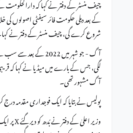
کے بعد دہلی حکومت فائر سیفٹی اصولوں کی
شروع کرے گی، چیف منسٹر کے دفتر نے کہا
آگ - جو شہر میں 2022 کے
لگی، جس کے بارے میں میڈیا نے کہا کہ قریب
آگ مشہور تھی۔
پولیس نے بتایا کہ ایک فوجداری مقدمہ درج کر 
وزیر اعلیٰ