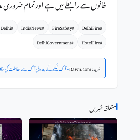
خانوں سے رابطے میں ہے اور تمام ضروری مد
#Delhi
#IndiaNews
#FireSafety
#DelhiFire
#DelhiGovernment
#HotelFire
ذریعہ:
Dawn.com
- آگ لگنے کے بعد دہلی آگ سے حفاظت کی خلاف ورزیوں 
متعلقہ خبریں