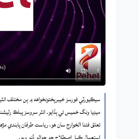
ميڊيا ونگ خميس تي ٻڌايو. انٽر سروسز پبلڪ رليشنز
تعلق فتنا الخوارج سان هو، رياست طرفان پابندي مڙ
استعمال ڪيل اصطلاح جو حوالو ڏنو ويو.