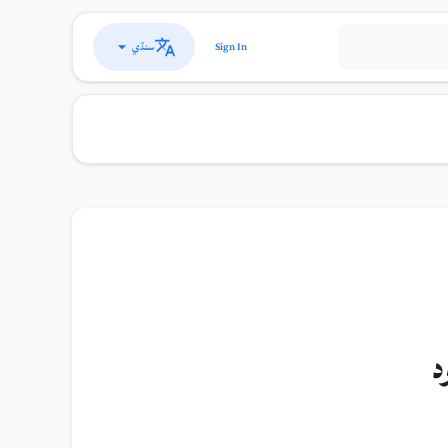
سنڌي
Sign In
4 دهشتگرد