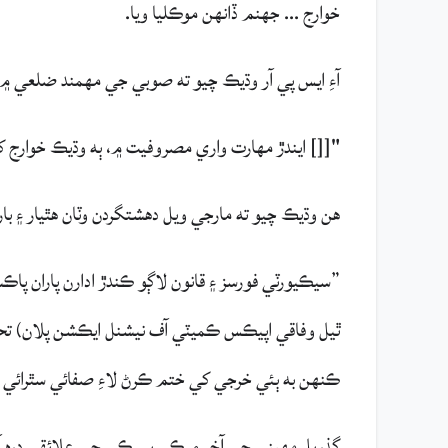
خوارج ... جهنم ڏانهن موڪليا ويا.
آءِ ايس پي آر وڌيڪ چيو ته صوبي جي مهمند ضلعي ۾ 
"[[] ايندڙ مهارت واري مصروفيت ۾، ٻه وڌيڪ خوارج کي
هن وڌيڪ چيو ته مارجي ويل دهشتگردن وٽان هٿيار ۽ ب
”سيڪيورٽي فورسز ۽ قانون لاڳو ڪندڙ ادارن پاران پا
ٿيل وفاقي اپيڪس ڪميٽي آف نيشنل ايڪشن پلان) تحت
ڪنهن به ٻئي خرجي کي ختم ڪرڻ لاءِ صفائي سٿرائي ج