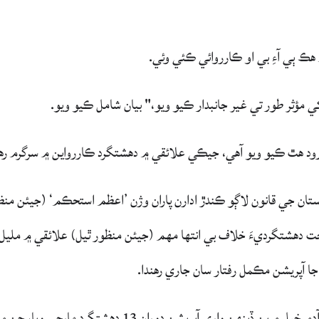
هڪ ٻي آءِ بي او ڪارروائي ڪئي وئي.
 مؤثر طور تي غير جانبدار ڪيو ويو،" بيان شامل ڪيو ويو.
ارود هٿ ڪيو ويو آهي، جيڪي علائقي ۾ دهشتگرد ڪاررواين ۾ سرگرم رهي
ڪستان جي قانون لاڳو ڪندڙ ادارن پاران وژن ’اعظم استحڪم‘ (جيئن منظ
 دهشتگرديءَ خلاف بي انتها مهم (جيئن منظور ٿيل) علائقي ۾ مليل
ا آپريشن مڪمل رفتار سان جاري رهندا.
گذريل مهيني جي آخر ۾ ڪي پي ڪي جي علائقي دره آدم خيل ۾ ٻن ڏينهن واري آپريشن دوران 13 دهشتگرد مارجي وي