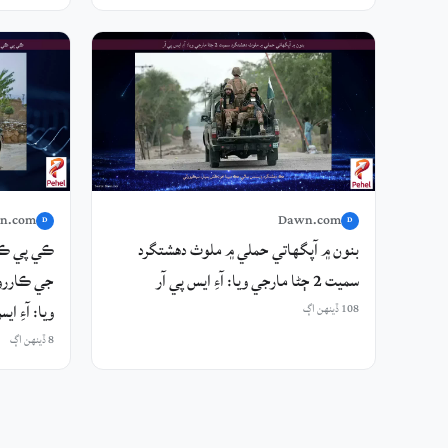
n.com
Dawn.com
D
D
بنون ۾ آپگهاتي حملي ۾ ملوث دهشتگرد
ڪي پي ڪي
سميت 2 ڄڻا مارجي ويا: آءِ ايس پي آر
ويا: آءِ اي
108 ڏينهن اڳ
8 ڏينهن اڳ