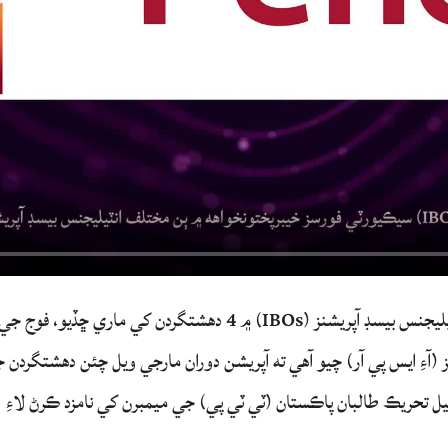
سيڪيورٽي فورسز خيبرپختونخواهه ۾ ٻن مختلف انٽيليجنس بيسڊ آپريشنز (IBOs) ۾ 4 دهشتگردن کي ماري ڇڏيو، فوج جي
 (آءِ ايس پي آر) چيو آهي ته آپريشن دوران مارجي ويل چئن دهشتگردن 
هيل تحريڪ طالبان پاڪستان (ٽي ٽي پي) جي ميمبرن کي نامزد ڪرڻ لاءِ