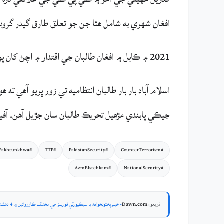
افغان شهري به شامل هئا جن جو تعلق طارق گيدر گروپ
2021 ۾ ڪابل ۾ افغان طالبان جي اقتدار ۾ اچڻ کان پوءِ پاڪستان ۾ دهشتگرديءَ ۾ ٻيهر اضافو ٿيو آهي.
اسلام آباد بار بار طالبان انتظاميه تي زور ڀريو آه
جيڪي پابندي مڙهيل تحريڪ طالبان سان جڙيل آهن. آفيس
#KhyberPakhtunkhwa
#TTP
#PakistanSecurity
#CounterTerrorism
#AzmEIstehkam
#NationalSecurity
ذريعو:
Dawn.com
- خيبرپختونخواهه ۾ سيڪيورٽي فورسز جي مختلف ڪارروائين ۾ 4 دهشتگرد مارجي ويا: آءِ ايس پي آر