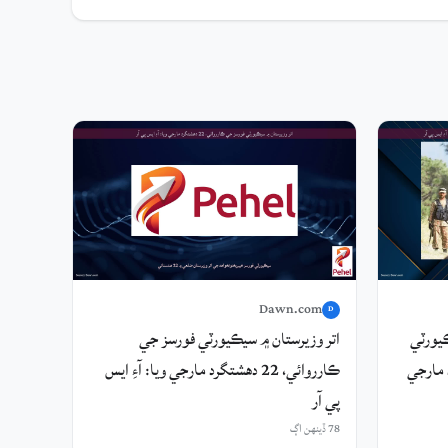
Dawn.com
D
يورٽي
اتر وزيرستان ۾ سيڪيورٽي فورسز جي
11 دهشتگرد مارجي
ڪارروائي، 22 دهشتگرد مارجي ويا: آءِ ايس
پي آر
78 ڏينهن اڳ