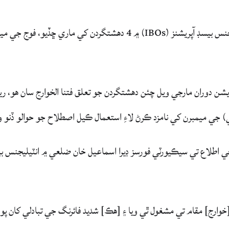
سيڪيورٽي فورسز خيبرپختونخواهه ۾ ٻن مختلف انٽيليجنس بيسڊ آپريشنز (IBOs) ۾ 4 دهشتگردن کي ماري ڇڏيو، فوج جي
آپريشن دوران مارجي ويل چئن دهشتگردن جو تعلق فتنا الخوارج سان هو، ر
) جي ميمبرن کي نامزد ڪرڻ لاءِ استعمال ڪيل اصطلاح جو حوالو ڏنو و
جي اطلاع تي سيڪيورٽي فورسز ڊيرا اسماعيل خان ضلعي ۾ انٽيليجنس ب
وارج] مقام تي مشغول ٿي ويا ۽ [هڪ] شديد فائرنگ جي تبادلي کان پوء،