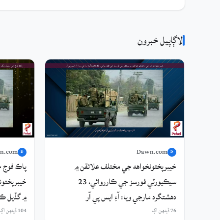
لاڳاپيل خبرون
n.com
Dawn.com
D
D
خيبرپختونخواهه جي مختلف علائقن ۾
پاڪ فوج ج
سيڪيورٽي فورسز جي ڪارروائي، 23
خيبرپختون
دهشتگرد مارجي ويا: آءِ ايس پي آر
۾ گڏيل ڪارروائي ۾ 2
76 ڏينهن اڳ
104 ڏينهن اڳ