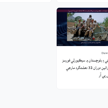
Daw
 ۽ بلوچستان ۾ سيڪيورٽي فورسز
جي ڪارروائين دوران 32 دهشتگرد مارجي
س پي آر