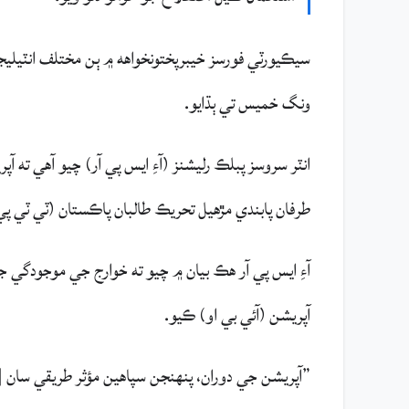
ونگ خميس تي ٻڌايو.
انٽر سروسز پبلڪ رليشنز (آءِ ايس پي آر) چيو آهي ته 
طرفان پابندي مڙهيل تحريڪ طالبان پاڪستان (ٽي ٽي پي
آءِ ايس پي آر هڪ بيان ۾ چيو ته خوارج جي موجودگي 
آپريشن (آئي بي او) ڪيو.
”آپريشن جي دوران، پنهنجن سپاهين مؤثر طريقي سان [خ