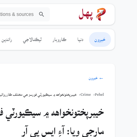
خبرون
دنيا
ڪاروبار
ٽيڪنالاجي
راندين
← خبرون
Pehel
Crime
خيبرپختونخواهه ۾ سيڪيورٽي فورسز جي مختلف ڪارروائين ۾ 4 دهشتگرد مارجي ويا: آءِ ايس
مارجي ويا: آءِ ايس پي آر