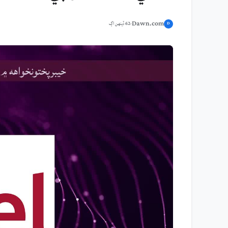
Dawn.com
·
62 ڏينهن اڳ
D