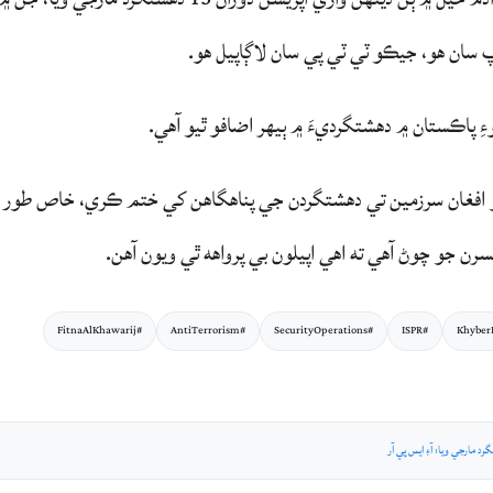
 سان هو، جيڪو ٽي ٽي پي سان لاڳاپيل هو.
ي ته هو افغان سرزمين تي دهشتگردن جي پناهگاهن کي ختم ڪري، خاص طور 
رن جو چوڻ آهي ته اهي اپيلون بي پرواهه ٿي ويون آهن.
#FitnaAlKhawarij
#AntiTerrorism
#SecurityOperations
#ISPR