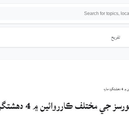
تفريح
 پي آر
خيبرپختونخواهه ۾ سيڪيورٽي فورسز جي مختلف ڪارروائين ۾ 