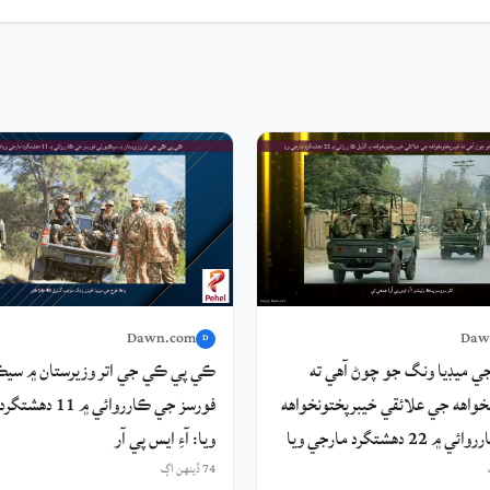
Dawn.com
Daw
D
ي ميڊيا ونگ جو چوڻ آهي ته
ڪي پي ڪي جي اتر وزيرستان ۾ سيڪ
خواهه جي علائقي خيبرپختونخواهه
فورسز جي ڪارروائي ۾ 
2 دهشتگرد مارجي ويا
ويا: آءِ ايس پي آر
74 ڏينهن اڳ