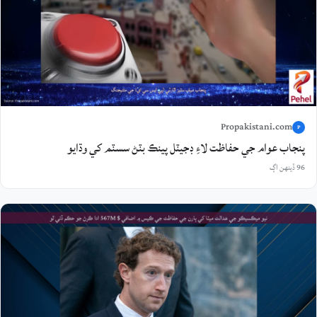
Propakistani.com
P
پنجاب عوام جي حفاظت لاءِ ڊجيٽل پينڪ بٽڻ سسٽم کي وڌايو
96 ڏينهن اڳ