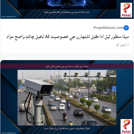
Propakistani.com
P
ميٽا منظور ٿيل ادا ڪيل اشتهارن جي خصوصيت AI ٺاهيل چائلڊ واضح مواد
1 ڏينهن اڳ