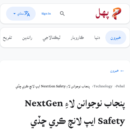
سنڌي
Sign In
خبرون
دنيا
ڪاروبار
ٽيڪنالاجي
راندين
تفريح
← خبرون
Pehel
Technology
پنجاب نوجوانن لاءِ NextGen Safety ايپ لانچ ڪري ڇڏي
پنجاب نوجوانن لاءِ NextGen
Safety ايپ لانچ ڪري ڇڏي