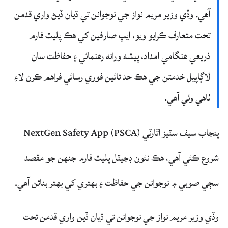
آهي. وڏي وزير مريم نواز جي نوجوانن تي ڌيان ڏيڻ واري قدمن
تحت متعارف ڪرايو ويو، ايپ صارفين کي هڪ پليٽ فارم
ذريعي هنگامي امداد، پيشه ورانه رهنمائي ۽ حفاظت سان
لاڳاپيل خدمتن جي هڪ حد تائين فوري رسائي فراهم ڪرڻ لاءِ
ٺاهي وئي آهي.
پنجاب سيف سٽيز اٿارٽي (PSCA) NextGen Safety App
شروع ڪئي آهي، هڪ نئون ڊجيٽل پليٽ فارم جنهن جو مقصد
سڄي صوبي ۾ نوجوانن جي حفاظت ۽ بهتري کي بهتر بنائڻ آهي.
وڏي وزير مريم نواز جي نوجوانن تي ڌيان ڏيڻ واري قدمن تحت