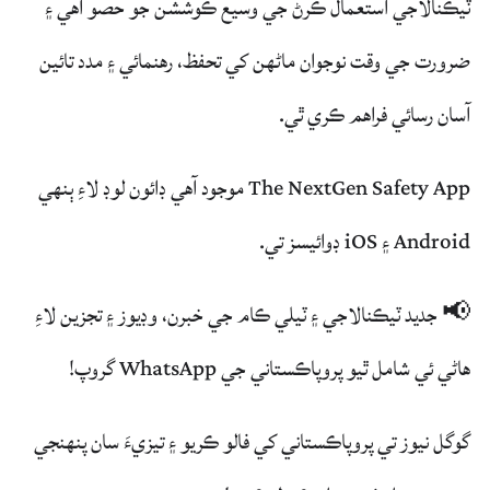
ٽيڪنالاجي استعمال ڪرڻ جي وسيع ڪوششن جو حصو آهي ۽
ضرورت جي وقت نوجوان ماڻهن کي تحفظ، رهنمائي ۽ مدد تائين
آسان رسائي فراهم ڪري ٿي.
The NextGen Safety App موجود آهي ڊائون لوڊ لاءِ ٻنهي
Android ۽ iOS ڊوائيسز تي.
📢 جديد ٽيڪنالاجي ۽ ٽيلي ڪام جي خبرن، وڊيوز ۽ تجزين لاءِ
هاڻي ئي شامل ٿيو پروپاڪستاني جي WhatsApp گروپ!
گوگل نيوز تي پروپاڪستاني کي فالو ڪريو ۽ تيزيءَ سان پنهنجي