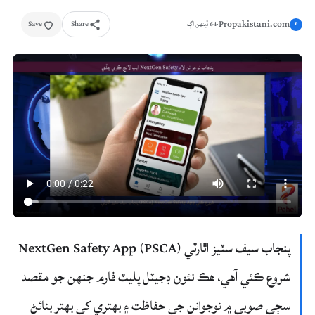
Propakistani.com
Save
Share
·
64 ڏينهن اڳ
P
پنجاب سيف سٽيز اٿارٽي (PSCA) NextGen Safety App
شروع ڪئي آهي، هڪ نئون ڊجيٽل پليٽ فارم جنهن جو مقصد
سڄي صوبي ۾ نوجوانن جي حفاظت ۽ بهتري کي بهتر بنائڻ