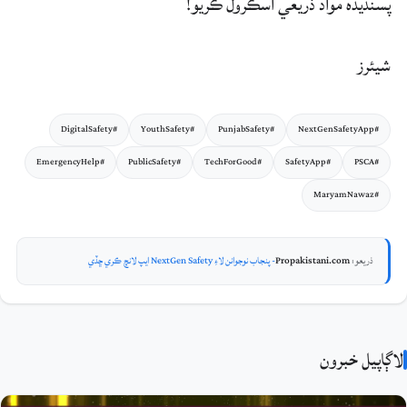
پسنديده مواد ذريعي اسڪرول ڪريو!
شيئرز
#DigitalSafety
#YouthSafety
#PunjabSafety
#NextGenSafetyApp
#EmergencyHelp
#PublicSafety
#TechForGood
#SafetyApp
#PSCA
#MaryamNawaz
ذريعو:
Propakistani.com
- پنجاب نوجوانن لاءِ NextGen Safety ايپ لانچ ڪري ڇڏي
لاڳاپيل خبرون