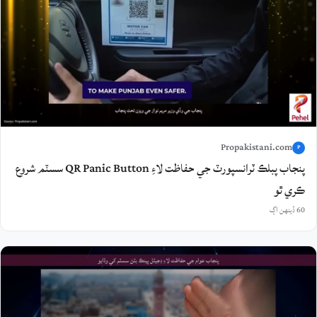
Propakistani.com
P
پنجاب پبلڪ ٽرانسپورٽ جي حفاظت لاءِ QR Panic Button سسٽم شروع
ڪري ٿو
60 ڏينهن اڳ