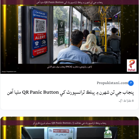
Propakistani.com
P
پنجاب جي ٽن شهرن ۾ پبلڪ ٽرانسپورٽ کي QR Panic Button مليا آهن
8 ڪلاڪ اڳ