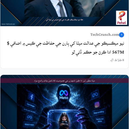
TechCrunch.com
T
نيو ميڪسيڪو جي عدالت ميٽا کي ٻارن جي حفاظت جي ڪيس ۾ اضافي $
567M ادا ڪرڻ جو حڪم ڏئي ٿو
8 ڪلاڪ اڳ