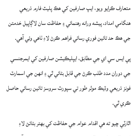
متعارف ڪرايو ويو، ايپ صارفين کي هڪ پليٽ فارم ذريعي
هنگامي امداد، پيشه ورانه رهنمائي ۽ حفاظت سان لاڳاپيل خدمتن
جي هڪ حد تائين فوري رسائي فراهم ڪرڻ لاءِ ٺاهي وئي آهي.
پي ايس سي اي جي مطابق، ايپليڪيشن صارفين کي ايمرجنسي
جي دوران مدد طلب ڪرڻ جي قابل بڻائي ٿي ۽ انهن جي اسمارٽ
فونز ذريعي وڌيڪ موثر طور تي سپورٽ سروسز تائين رسائي حاصل
ڪري ٿي.
اٿارٽي چيو ته هي اقدام عوام جي حفاظت کي بهتر بڻائڻ لاءِ