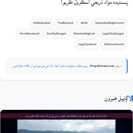
پسنديده مواد ذريعي اسڪرول ڪريو!
#PublicRoads
#TrafficLaw
#MCI
#IslamabadHighCourt
#NewBlueArea
#FeeChallenge
#MotoristRights
#LegalChallenge
#LegalUpdate
#PakistanNews
ذريعو:
Propakistani.com
- روپين خلاف درخواست داخل اسلام آباد جي نيو بليو ايريا ۾ 100 داخلا فيس
لاڳاپيل خبرون