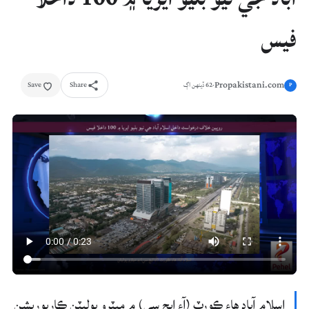
فيس
Propakistani.com
Save
Share
·
62 ڏينهن اڳ
P
اسلام آباد هاءِ ڪورٽ (آءِ ايڇ سي) ۾ ميٽرو پوليٽن ڪارپوريشن