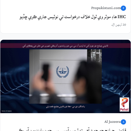
Propakistani.com
P
IHC هاءِ موٽر وي ٽول خلاف درخواست تي نوٽيس جاري ڪري ڇڏيو
20 ڏينهن اڳ
Al Jazeera
A
قانوني چيلنج جو چوڻ آهي ته ٽرمپ آءِ سي سي جون پابنديون آمريڪي