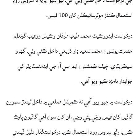
استعمال ڪندڙ موٽرسائيڪلن کان 100 فيس.
درخواست ايڊووڪيٽ محمد طيب طرفان وڪيلن زوهيب گوندل،
حضرت يونس ۽ محمد سعيد ڊار ذريعي داخل ڪئي وئي. گهرو
سيڪريٽري، چيف ڪمشنر ۽ ايم سي آءِ جي ايڊمنسٽريٽر کي
جوابدار نامزد ڪيو ويو آهي.
درخواست ۾ چيو ويو آهي ته ڪمرشل ضلعي ۾ داخل ٿيندڙ سمورن
گاڏين کان فيس ورتي پئي وڃي، ان کان سواءِ اهي گاڏيون پارڪ
ڪن يا رڳو سروس روڊ استعمال ڪن. درخواستگذار دليل ڏيندي