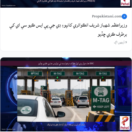
Propakistani.com
P
وزيراعظم شهباز شريف انڪوائري کانپوءِ ڊي جي پي ايس ڪيو سي اي کي
برطرف ڪري ڇڏيو
9 ڏينهن اڳ