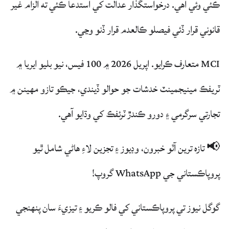
ڪئي وئي آهي. درخواستگذار عدالت کي استدعا ڪئي ته الزام غير
قانوني قرار ڏئي فيصلو ڪالعدم قرار ڏنو وڃي.
MCI متعارف ڪرايو. اپريل 2026 ۾ 100 فيس، نيو بليو ايريا ۾
ٽريفڪ مينيجمينٽ خدشات جو حوالو ڏيندي، جيڪو تازو مهينن ۾
تجارتي سرگرمي ۽ دورو ڪندڙ ٽرئفڪ کي وڌايو آهي.
📢 تازه ترين آٽو خبرون، وڊيوز ۽ تجزين لاءِ ھاڻي شامل ٿيو
پروپاڪستاني جي WhatsApp گروپ!
گوگل نيوز تي پروپاڪستاني کي فالو ڪريو ۽ تيزيءَ سان پنهنجي