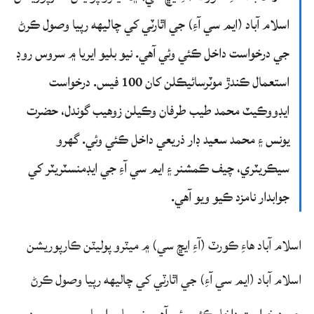
اسلام آباد (ايم سي آءِ) جي اٿارٽي کي چاليهه رپيا وصول ڪرڻ
جي درخواست داخل ڪئي وئي آهي. نيو بليو ايريا ۾ سروس روڊ
استعمال ڪندڙ موٽرسائيڪلن کان 100 فيس. درخواست
ايڊووڪيٽ محمد طيب طرفان وڪيلن زوهيب گوندل، حضرت
يونس ۽ محمد سعيد ڊار ذريعي داخل ڪئي وئي. گهرو
سيڪريٽري، چيف ڪمشنر ۽ ايم سي آءِ جي ايڊمنسٽريٽر کي
جوابدار نامزد ڪيو ويو آهي.
اسلام آباد هاءِ ڪورٽ (آءِ ايڇ سي) ۾ ميٽرو پوليٽن ڪارپوريشن
اسلام آباد (ايم سي آءِ) جي اٿارٽي کي چاليهه رپيا وصول ڪرڻ
جي درخواست داخل ڪئي وئي آهي. نيو بليو ايريا ۾ سروس روڊ