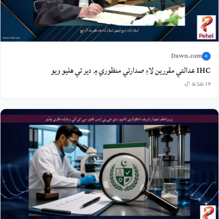
Dawn.com
D
IHC عدالتي مقررين لاءِ صدارتي منظوري ۾ دير تي هليو ويو
19 ڪلاڪ اڳ