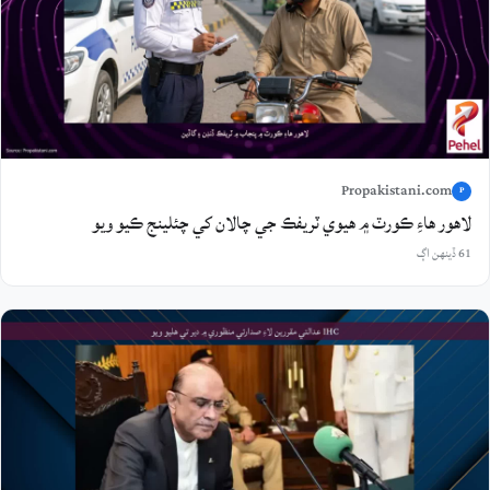
Propakistani.com
P
لاهور هاءِ ڪورٽ ۾ هيوي ٽريفڪ جي چالان کي چئلينج ڪيو ويو
61 ڏينهن اڳ