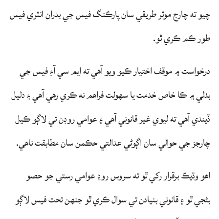
چيو ته چارج موثر طريقي سان پارڪنگ فيس جي بدران انٽري فيس
طور ڪم ڪري ٿو.
درخواست ۾ موقف اختيار ڪيو ويو آهي ته ايم سي آءِ فيس جي
بدلي ۾ ڪا خاص خدمت يا سهولت فراهم نه ڪري رهي آهي ۽ دليل
ڏيندي آهي ته ليوي غير قانوني آهي ۽ عوامي روڊن تي لاڳو ڪيل
چارجز جي حوالي سان اڳوڻي عدالتي حڪمن سان مطابقت ناهي.
اهو وڌيڪ برقرار رکي ٿو ته سروس روڊ عوامي رستي جو حصو
بڻجي ٿو ۽ قانوني بنيادن تي سوال ڪري ٿو جنهن تحت فيس لاڳو