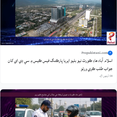
Propakistani.com
P
اسلام آباد هاءِ ڪورٽ نيو بليو ايريا پارڪنگ فيس ڪيس ۾ سي ڊي اي کان
جواب طلب ڪري ورتو
58 ڏينهن اڳ