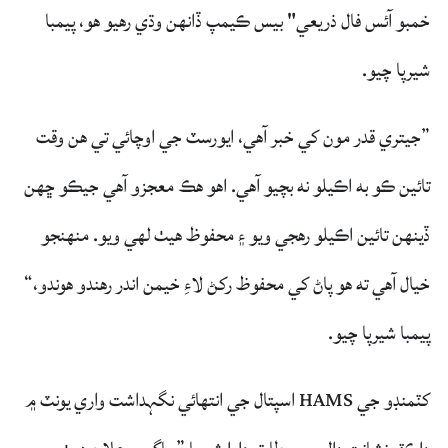
خمبو آئس فال ذريعي" بيس ڪيمپ ڏانهن وڌي رهيو هو، پيمبا
شيرپا چيو.
”جيتري قدر مون کي خبر آهي، ايورسٽ جي اوچائي تي هن وقت
تائين ڪو به اڪيلو نه بچيو آهي. اهو هڪ معجزو آهي جيڪو ڇهن
ڏينهن تائين اڪيلو رهجي ويو ۽ محفوظ هيٺ لهي ويو. منهنجو
خيال آهي ته هو پاڻ کي محفوظ رکڻ لاءِ خيمن اندر رهندو هوندو،“
پيمبا شيرپا چيو.
کٽمنڊو جي HAMS اسپتال جي انتهائي نگہداشت واري يونٽ ۾