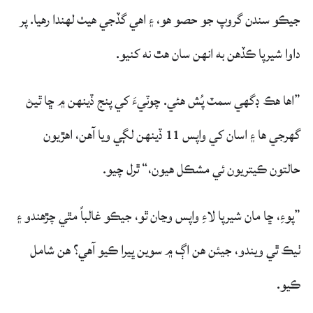
جيڪو سندن گروپ جو حصو ھو، ۽ اھي گڏجي ھيٺ لھندا رھيا. پر
داوا شيرپا ڪڏهن به انهن سان هٿ نه کنيو.
”اها هڪ ڊگهي سمٽ پُش هئي. چوٽيءَ کي پنج ڏينهن ۾ ڇا ٿيڻ
گهرجي ها ۽ اسان کي واپس 11 ڏينهن لڳي ويا آهن، اهڙيون
حالتون ڪيتريون ئي مشڪل هيون،“ ٿرل چيو.
”پوءِ، ڇا مان شيرپا لاءِ واپس وڃان ٿو، جيڪو غالباً مٿي چڙهندو ۽
ٺيڪ ٿي ويندو، جيئن هن اڳ ۾ سوين ڀيرا ڪيو آهي؟ هن شامل
ڪيو.