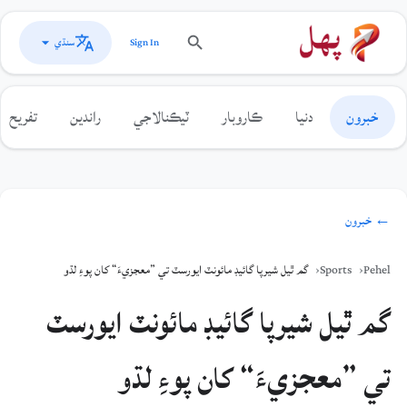
سنڌي
Sign In
خبرون
دنيا
ڪاروبار
ٽيڪنالاجي
راندين
تفريح
← خبرون
Pehel
Sports
گم ٿيل شيرپا گائيڊ مائونٽ ايورسٽ تي ”معجزيءَ“ کان پوءِ لڌو
گم ٿيل شيرپا گائيڊ مائونٽ ايورسٽ
تي ”معجزيءَ“ کان پوءِ لڌو