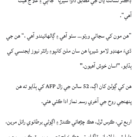
ڊاڪٽر نشانت ڍال جي مطابق داوا شيرپا ”جاڳي ۽ علاج هيٺ
آهي“.
”هن مون کي سڃاڻي ورتو… سٺو آهي ۽ ڳالهائيندو آهي ،“ هن جي
ڌيءَ مهنڊو لامو شيرپا هن سان ملڻ کانپوءِ رائٽر نيوز ايجنسي کي
ٻڌايو. "اسان خوش آهيون."
هن کي ڳولڻ کان اڳ، 52 سالن جي زال AFP کي ٻڌايو ته هن
پنهنجي روح جي آخري رسم نماز ادا ڪئي هئي.
اربع تي، ڪرس ٿرل، هڪ چڙهائي ڪندڙ ۽ اڳوڻي برطانوي رائل مرين،
داوا شيرپا لاء انسٽاگرام تي هڪ خراج تحسين پوسٽ ڪيو، سوچيو