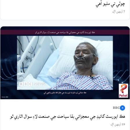
چوٽي تي مليو آهي
7 ڏينهن اڳ
BBC
B
هڪ ايورسٽ گائيڊ جي معجزاتي بقا سياحت جي صنعت لاءِ سوال اٿاري ٿو
59 ڏينهن اڳ