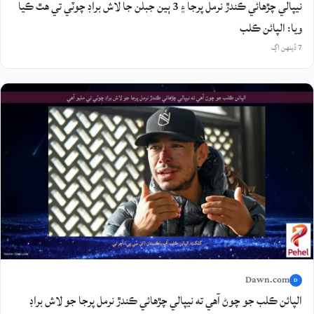
نيپالي چڙهائي ڪندڙ نرمل پرجا ۽ 3 ٻين جبلن جا لاش براڊ چوٽي تي هٿ ڪيا
ويا: الپائن ڪلب
7 ڏينهن اڳ
Dawn.com
D
الپائن ڪلب جو چوڻ آهي ته نيپالي چڙهائي ڪندڙ نرمل پرجا جو لاش براڊ