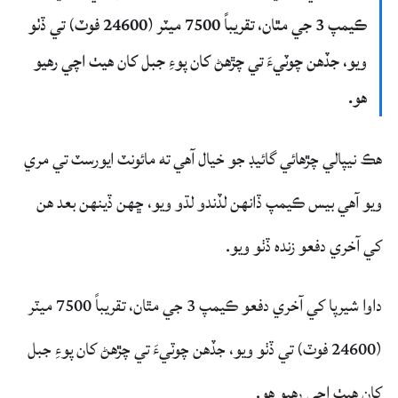
ڪيمپ 3 جي مٿان، تقريباً 7500 ميٽر (24600 فوٽ) تي ڏٺو
ويو، جڏهن چوٽيءَ تي چڙهڻ کان پوءِ جبل کان هيٺ اچي رهيو
هو.
هڪ نيپالي چڙهائي گائيڊ جو خيال آهي ته مائونٽ ايورسٽ تي مري
ويو آهي بيس ڪيمپ ڏانهن لڏندو لڌو ويو، ڇهن ڏينهن بعد هن
کي آخري دفعو زنده ڏٺو ويو.
داوا شيرپا کي آخري دفعو ڪيمپ 3 جي مٿان، تقريباً 7500 ميٽر
(24600 فوٽ) تي ڏٺو ويو، جڏهن چوٽيءَ تي چڙهڻ کان پوءِ جبل
کان هيٺ اچي رهيو هو.