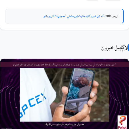
ذريعو:
BBC
- گم ٿيل شيرپا گائيڊ مائونٽ ايورسٽ تي ”معجزيءَ“ کان پوءِ لڌو
لاڳاپيل خبرون