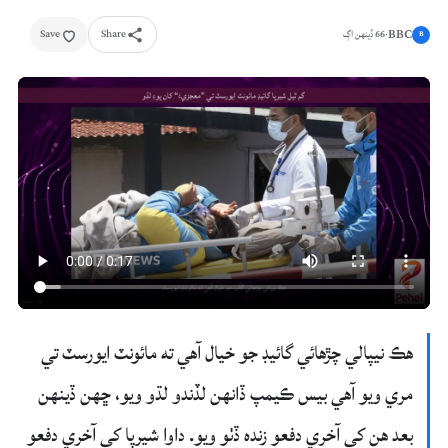
BBC
Save
Share
·
66 ڏينهن اڳ
B
هڪ نيپالي چڙهائي گائيڊ جو خيال آهي ته مائونٽ ايورسٽ تي
مري ويو آهي بيس ڪيمپ ڏانهن لڏندو لڌو ويو، ڇهن ڏينهن
بعد هن کي آخري دفعو زنده ڏٺو ويو. داوا شيرپا کي آخري دفعو