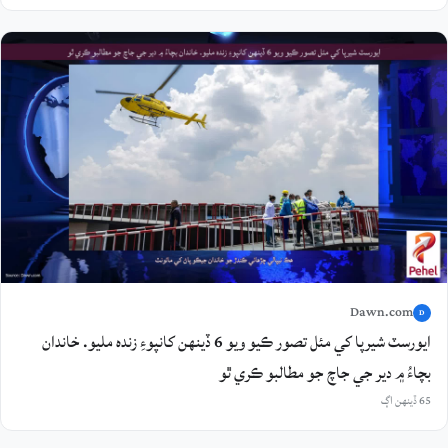
Dawn.com
D
ايورسٽ شيرپا کي مئل تصور ڪيو ويو 6 ڏينهن کانپوءِ زنده مليو. خاندان
بچاءُ ۾ دير جي جاچ جو مطالبو ڪري ٿو
65 ڏينهن اڳ