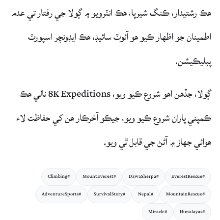
هڪ رشتيدار، ڪنگ شيرپا، هڪ انٽرويو ۾ ڳولا جي رفتار تي عدم
اطمينان جو اظهار ڪيو هو آئوٽ سائيڊ، هڪ ايڊونچر اسپورٽ
پبليڪيشن.
ڳولا، جڏهن اهو شروع ڪيو ويو، 8K Expeditions نالي هڪ
ڪمپني پاران شروع ڪيو ويو، جيڪو آخرڪار هن کي حفاظت لاء
هوائي جهاز ۾ آڻڻ جي قابل ٿي ويو.
#Climbing
#MountEverest
#DawaSherpa
#EverestRescue
#AdventureSports
#SurvivalStory
#Nepal
#MountainRescue
#Miracle
#Himalayas