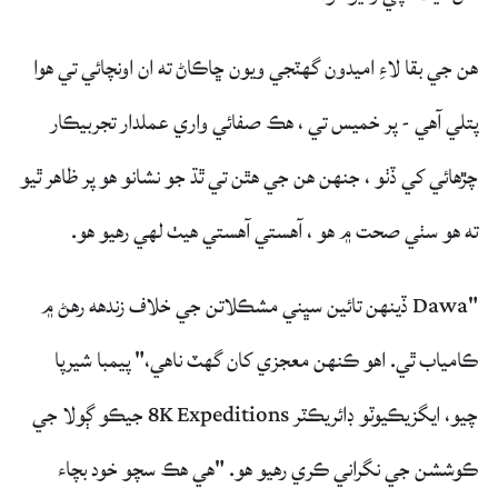
هن جي بقا لاءِ اميدون گهٽجي ويون ڇاڪاڻ ته ان اونچائي تي هوا
پتلي آهي - پر خميس تي ، هڪ صفائي واري عملدار تجربيڪار
چڙهائي کي ڏٺو ، جنهن هن جي هٿن تي ٿڌ جو نشانو هو پر ظاهر ٿيو
ته هو سٺي صحت ۾ هو ، آهستي آهستي هيٺ لهي رهيو هو.
"Dawa ڏينهن تائين سڀني مشڪلاتن جي خلاف زندهه رهڻ ۾
ڪامياب ٿي. اهو ڪنهن معجزي کان گهٽ ناهي،" پيمبا شيرپا
چيو، ايگزيڪيوٽو ڊائريڪٽر 8K Expeditions جيڪو ڳولا جي
ڪوششن جي نگراني ڪري رهيو هو. "هي هڪ سچو خود بچاء