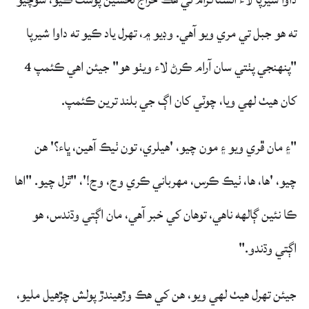
ته هو جبل تي مري ويو آهي. وڊيو ۾، تھرل ياد ڪيو ته داوا شيرپا
"پنهنجي پٺتي سان آرام ڪرڻ لاء ويٺو هو" جيئن اهي ڪئمپ 4
کان هيٺ لهي ويا، چوٽي کان اڳ جي بلند ترين ڪئمپ.
"۽ مان ڦري ويو ۽ مون چيو، 'هيلري، تون ٺيڪ آهين، ڀاء؟' هن
چيو، 'ها، ها، ٺيڪ ڪرس، مهرباني ڪري وڃ، وڃ!'، "ٿرل چيو. "اها
ڪا نئين ڳالهه ناهي، توهان کي خبر آهي، مان اڳتي وڌندس، هو
اڳتي وڌندو."
جيئن تھرل ھيٺ لھي ويو، ھن کي ھڪ وڙھيندڙ پولش چڙھيل مليو،