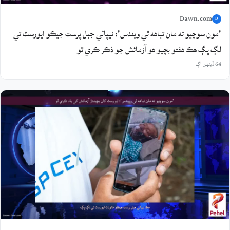
Dawn.com
D
'مون سوچيو ته مان تباهه ٿي ويندس': نيپالي جبل پرست جيڪو ايورسٽ تي
لڳ ڀڳ هڪ هفتو بچيو هو آزمائش جو ذڪر ڪري ٿو
64 ڏينهن اڳ