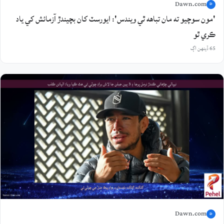
Dawn.com
D
'مون سوچيو ته مان تباهه ٿي ويندس': ايورسٽ کان بچيندڙ آزمائش کي ياد
ڪري ٿو
65 ڏينهن اڳ
Dawn.com
D