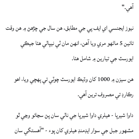
آهي."
نيوز ايجنسي اي ايف پي جي مطابق، هن سال جي چڙهڻ ۾ هن وقت
تائين 5 ماڻهو مري ويا آهن، انهن مان ٽي نيپالي هئا جيڪي
ايورسٽ جي تيارين ۾ شامل هئا.
هن سيزن ۾ 1000 کان وڌيڪ ايورسٽ چوٽي تي پهچي ويا، اهو
رڪارڊ تي مصروف ترين آهي.
داوا شيرپا - هيلري داوا شيرپا جي نالي سان پڻ سڃاتو وڃي ٿو
مشهور جبل جي سوار ايڊمنڊ هيلري کان پوء - "آهستگي سان