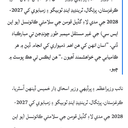
ڪرغزستان، پرتگال، ٽرينڊيڊ اينڊ ٽوبيگو ۽ زمبابوي کي 2027-
2028 جي مدي لاءِ گڏيل قومن جي سلامتي ڪائونسل (يو اين
ايس سي) جي غير مستقل ميمبر طور چونڊجڻ تي مبارڪباد
ڏني. ”اسان انهن کي هن اهم ذميواري کي انجام ڏيڻ ۾ هر
ڪاميابي جي خواهشمند آهيون ،“ هن ايڪس تي هڪ پوسٽ ۾
چيو.
نائب وزيراعظم ۽ پرڏيهي وزير اسحاق ڊار خميس ڏينهن آسٽريا،
ڪرغزستان، پرتگال، ٽرينڊيڊ اينڊ ٽوبيگو ۽ زمبابوي کي 2027-
2028 جي مدي لاءِ گڏيل قومن جي سلامتي ڪائونسل (يو اين