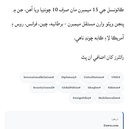
ڪائونسل جي 15 ميمبرن مان صرف 10 چونڊيا ويا آهن، جن ۾
پنجن ويٽو وارن مستقل ميمبرن - برطانيه، چين، فرانس، روس ۽
آمريڪا لاءِ ڪابه چونڊ ناهي.
رائٽرز کان اضافي ان پٽ
#InternationalRelations
#Diplomacy
#UnitedNations
#UNSC
#SecurityCouncil
#GlobalPolitics
#IshaqDar
#Pakistan
#ForeignPolicy
#Multilateralism
ذريعو:
Dawn.com