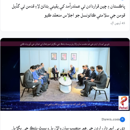
پاڪستان ۽ چين قراردادن تي عملدرآمد کي يقيني بڻائڻ لاءِ قدمن تي گڏيل
قومن جي سلامتي ڪائونسل جو اجلاس منعقد ڪيو
45 ڏينهن اڳ
Dawn.com
D
ڊي پي ايم ڊار، اردن جي هم منصب سان والاريل ويسٽ بئنڪ جي بگڙيل