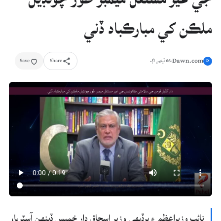
ملڪن کي مبارڪباد ڏني
Dawn.com
Save
Share
·
66 ڏينهن اڳ
D
نائب وزيراعظم ۽ پرڏيهي وزير اسحاق ڊار خميس ڏينهن آسٽريا،