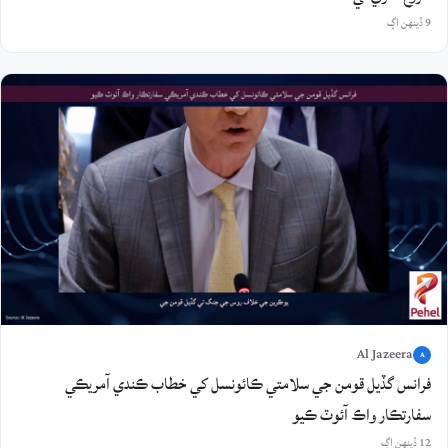
9 ڏينهن اڳ
Al Jazeera
A
فرانس گڏيل قومن جي سلامتي ڪائونسل کي خطاب ڪندي آمريڪي
سفارتڪار واڪ آئوٽ ڪيو
12 ڏينهن اڳ