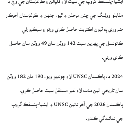
ايشيا-پئسفڪ گروپ جي سيٽ لاءِ فلپائن ۽ ڪرغزستان جي وچ ۾
مقابلو ووٽنگ جي چئن مرحلن ۾ ٿيو، جنهن ۾ ڪرغزستان آخرڪار
ضروري ٻه ٽيون اڪثريت حاصل ڪري ورتو ۽ سيڪيورٽي
ڪائونسل جي پهرين سيٽ 142 ووٽن سان 49 ووٽن سان حاصل
ڪري ورتي.
2024 ۾، پاڪستان UNSC لاءِ چونڊيو ويو، 190 مان 182 ووٽن
سان تاريخي اٺين مدت لاءِ غير مستقل سيٽ حاصل ڪري.
پاڪستان 2026 جي آخر تائين UNSC ۾ ايشيا-پئسفڪ گروپ
جي نمائندگي ڪندو.