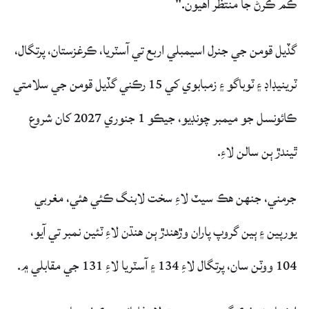
ڪم ڪرڻ جا منتظر آهيون."
گڏيل قومن جي جنرل اسيمبلي اربع تي آسٽريا، ڪرغزستان، پرتگال،
ٽرينيڊاڊ ۽ ٽوباگو ۽ زمبابوي کي 15 رڪني گڏيل قومن جي سلامتي
ڪائونسل جو ميمبر چونڊيو، جيڪو 1 جنوري 2027 کان شروع
ٿيندڙ ٻن سالن لاءِ.
جرمني، جنهن هڪ سيٽ لاءِ سخت لابنگ ڪئي هئي، مغربي
يورپين ۽ ٻين گروپ پاران وڙهندڙ ٻن هنڌن لاءِ ٽئين نمبر تي آيو،
104 ووٽن سان، پرتگال لاءِ 134 ۽ آسٽريا لاءِ 131 جي مقابلي ۾.