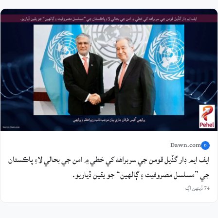
Dawn.com
D
ايف ايم ڊار گڏيل قومن جي سربراهه کي خطي ۾ امن جي بحالي لاءِ پاڪستان
جي ”مسلسل مصروفيت ۽ ڳالهين“ جو يقين ڏياريو.
74 ڏينهن اڳ