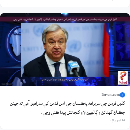
Dawn.com
D
گڏيل قومن جي سربراهه پاڪستان جي امن قدمن کي ساراهيو آهي ته جيئن
ڇڪتاڻ گهٽائڻ ۽ ڳالهين لاءِ گنجائش پيدا ڪئي وڃي.
16 ڏينهن اڳ