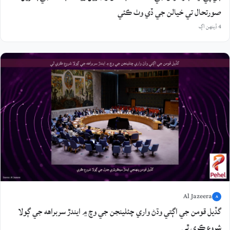
صورتحال تي خيالن جي ڏي وٺ ڪئي
4 ڏينهن اڳ
Al Jazeera
A
گڏيل قومن جي اڳتي وڌڻ واري چئلينجن جي وچ ۾ ايندڙ سربراهه جي ڳولا
شروع ڪري ٿي