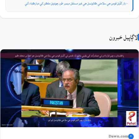
- ڊار گڏيل قومن جي سلامتي ڪائونسل جي غير مستقل ميمبر طور چونڊيل ملڪن کي مبارڪباد ڏني
لاڳاپيل خبرون
Dawn.com
D