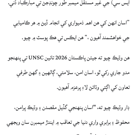
ايس سي) جي غير مستقل ميمبر طور چونڊجڻ تي مبارڪباد ڏني.
”اسان انهن کي هن اهم ذميواري کي انجام ڏيڻ ۾ هر ڪاميابي
جي خواهشمند آهيون ،“ هن ايڪس تي هڪ پوسٽ ۾ چيو.
هن وڌيڪ چيو ته جيئن پاڪستان 2026 تائين UNSC تي پنهنجو
مدو جاري رکي ٿو، اسان امن، سلامتي، ڳالهين ۽ گهڻ طرفي
تعاون کي اڳتي وڌائڻ لاءِ پرعزم آهيون.
ڊار وڌيڪ چيو ته، "اسان پنهنجي گڏيل مقصدن ۽ وڌيڪ پرامن،
محفوظ ۽ برابري واري دنيا جي تعاقب ۾ ايندڙ ميمبرن سان ويجهي