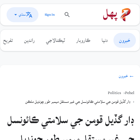
سنڌي
Sign In
خبرون
دنيا
ڪاروبار
ٽيڪنالاجي
راندين
تفريح
← خبرون
Politics
Pehel
ڊار گڏيل قومن جي سلامتي ڪائونسل جي غير مستقل ميمبر طور چونڊيل ملڪن کي مبارڪباد ڏني
ڊار گڏيل قومن جي سلامتي ڪائونسل
جي غير مستقل ميمبر طور چونڊيل