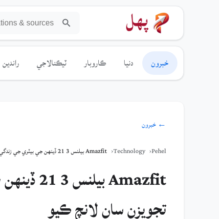
خبرون
دنيا
ڪاروبار
ٽيڪنالاجي
راندين
← خبرون
Pehel
Technology
Amazfit بيلنس 3 21 ڏينهن جي بيٽري جي زندگي ۽ اعليٰ سمارٽ فٽنيس تجويزن سان لانچ ڪيو
Amazfit ب
تجويزن سان لانچ ڪيو