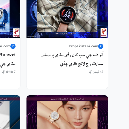
ni.com
Propakistani.com
P
P
آنر دنيا جي سڀ کان وڏي بيٽري پريميئم
سمارٽ واچ لانچ ڪري ڇڏي
بيٽري جي 
47 ڏينهن اڳ
7 ڪلاڪ اڳ