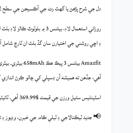
دل جي شرح پڙهڻ يا گهٽ رت جي آڪسيجن جي سطح لا
۽ اڇي روشني جي اختيارن سان گڏ بلٽ ان ٽارچ شامل آ
آهي، جڏهن ته هميشه آن ڊسپلي کي چالو ڪرڻ اندازي 
اسٽينلیس سٹیل ورزن جي قيمت $369.99 آهي. ٽائيٽيم ورزن بعد ۾ $449.99 لاءِ دستياب هوندو.
📢 جديد ٽيڪنالاجي ۽ ٽيلي ڪام جي خبرن، وڊيوز ۽ تجزين لاءِ