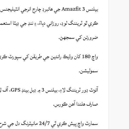
بيلنس 3 Amazfit جي هائبرڊ چارج انرج
ڪري ٿو ٽريننگ لوڊ، روزاني دٻاءُ، ۽ ننڊ جي ڊيٽا اس
ضرورتن کي سمجهڻ.
سموليشن.
آئوٽ ڊور 
صارف ھلندا آھن ڪورس.
سمارٽ واچ پيش ڪري ٿي 24/7