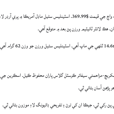
Amazfit اعلان ڪيو آهي بيلنس 3، هڪ نئين سمارٽ واچ جي قيمت $369.99. اسٽينلیس سٹیل ماڊل آمريڪا ۾ پري آرڊر لاء
هڪ لائٽر ٽائيٽيم ورزن پڻ بعد ۾ متوقع آهي.
Amazfit بيلنس 3 وٽ 51.4mm ڪيس آهي ۽ 14.6mm ٿلهي جي ماپ آهي. اسٽينلیس سٹیل ورزن جو وزن 62 گر
کي ٿي 1.5 انچ AMOLED ڊسپلي سکريچ-مزاحمتي سيفائر ڪرسٽل گلاس پاران محفوظ ڪيل. اسڪرين جي