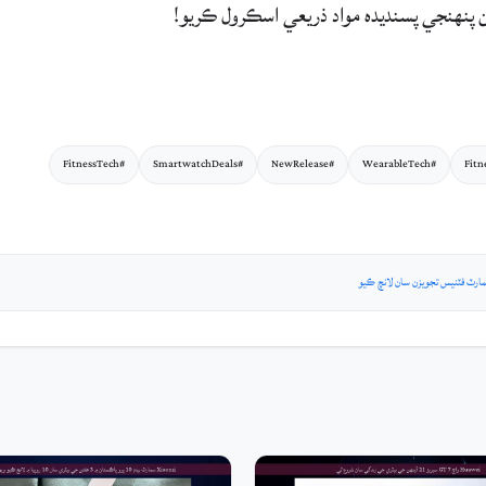
ن پنهنجي پسنديده مواد ذريعي اسڪرول ڪريو!
#FitnessTech
#SmartwatchDeals
#NewRelease
#WearableTech