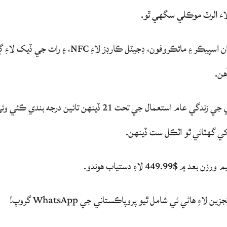
ء الرٽ موڪلي سگهي ٿو.
روزاني استعمال لاءِ، بيلنس 3 ۾ بلوٽوٿ ڪالز لاءِ بلٽ ان اسپيڪر ۽ مائڪروفون، ڊجيٽل ڪارڊز لاءِ NFC، ۽
هن.
Amazfit بيلنس 3 پيڪ هڪ 658mAh بيٽري. بيٽري جي زندگي عام استعمال جي تحت 21 ڏينهن تائين درجه بندي ڪئي
کي گھٽائي ٿو اٽڪل ست ڏينهن.
 هاڻي ئي شامل ٿيو پروپاڪستاني جي WhatsApp گروپ!