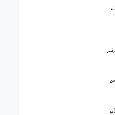
ال
نز ۽ رفتار
جڏھن
ولي