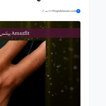
Propakistani.com
·
63 ڏينهن اڳ
P