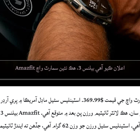
Amazfit اعلان ڪيو آهي بيلنس 3، هڪ نئين سمارٽ واچ جي قيمت $369.99. اسٽينلیس سٹیل ماڊل آمريڪا ۾ پري آر
دستيا
51.4mm ڪيس آهي ۽ 14.6mm ٿلهي جي ماپ آهي. اسٽينلیس سٹیل ورزن جو وزن 62 گرام آهي، جڏهن ته ايندڙ ٽائيٽي