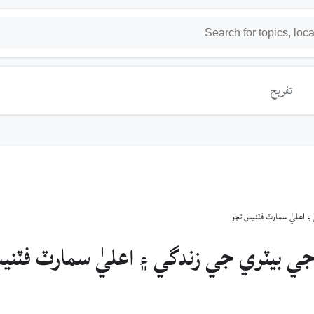
تفريح
يلنس 3 21 ڏينهن جي بيٽري جي زندگي ۽ اعليٰ سمارٽ فٽن