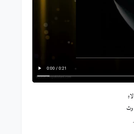
ڊر لاءِ
ب آهي، شپنگ جون وچ ۾ شروع ٿيڻ جي توقع سان. هڪ لائٽر ٽائيٽيم ورزن پڻ بعد ۾ متوقع آهي. Amazfit بيلنس 3 وٽ
م