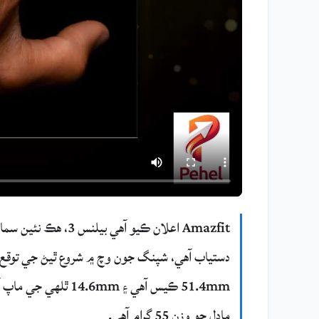
ماڊل جو وزن 55 گرام آهي.