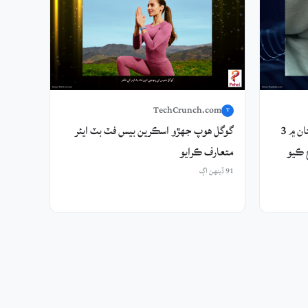
TechCrunch.com
T
Xiaomi سمارٽ بينڊ 10 پرو پاڪستان ۾ 3
گوگل هوپ جهڙو اسڪرين بيس فٽ بٽ ايئر
 ۾ لانچ ڪيو
متعارف ڪرايو
91 ڏينهن اڳ