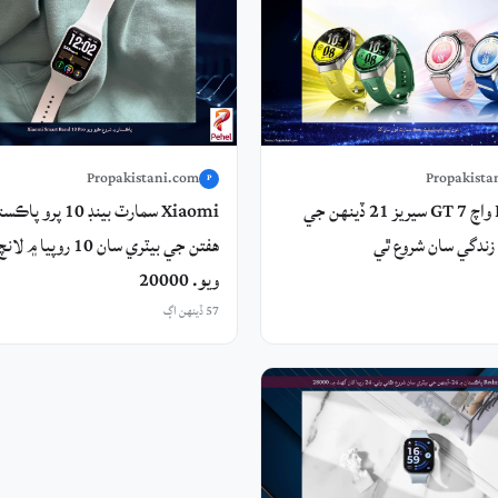
Propakistani.com
Propakista
P
Huawei واچ GT 7 سيريز 21 ڏينهن جي
زندگي سان شروع ٿي
هفتن جي بيٽري سان 10 روپيا
ويو. 20000
57 ڏينهن اڳ