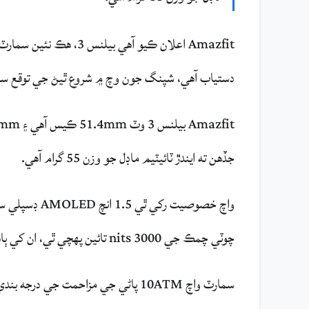
دستياب آهي، شپنگ جون وچ ۾ شروع ٿيڻ جي توقع سان. 
جڏهن ته ايندڙ ٽائيٽيم ماڊل جو وزن 55 گرام آهي.
واچ خصوصيت ر
چوٽي چمڪ جي 3000 nits تائين پهچي ٿي، ان کي ٻاهر پڙهڻ آسان بڻائي ٿي.
سمارٽ واچ 10ATM پاڻي جي مزاحمت جي درجه بندي پڻ رکي ٿي، جيڪا ان کي ترڻ ۽ تفريحي ڊائيونگ لاءِ موزون بڻائي ٿي.