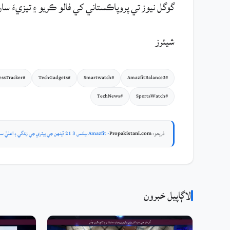
گوگل نيوز تي پروپاڪستاني کي فالو ڪريو ۽ تيزيءَ سا
شيئرز
#FitnessTracker
#TechGadgets
#Smartwatch
#AmazfitBalance3
#TechNews
#SportsWatch
ذريعو:
Propakistani.com
- Amazfit بيلنس 3 21 ڏينهن جي بيٽري جي زندگي ۽ اعليٰ سمارٽ فٽنيس تجويزن سان لانچ ڪيو
لاڳاپيل خبرون