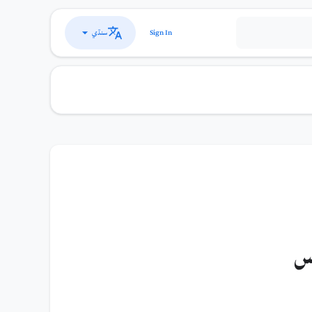
سنڌي
Sign In
يس