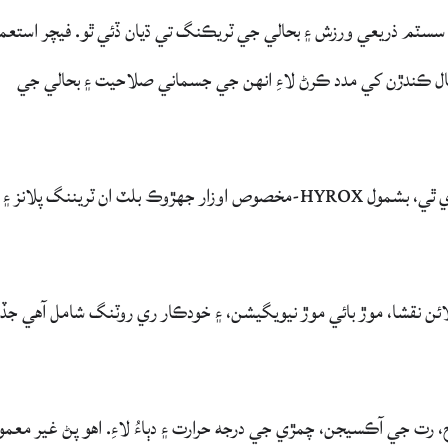
ي انٽيليجنس سسٽم ذريعي ورزش ۽ بحالي جي ٽريڪنگ تي ڌيان ڏئي ٿو. فيچر استعم
تعمال ڪندڙن کي مدد ڪرڻ لاءِ انهن جي جسماني صلاحيت ۽ بحالي جي
واچ 180 کان وڌيڪ راندين جي طريقن کي سپورٽ ڪري ٿي، بشمول HYROX-مخصوص اوزار جهڙوڪ بلٽ ان ٽريننگ پلا
ٽريننگ لاءِ، بيلنس 3 ۾ ڊبل بينڊ GPS، آف لائن نقشا، موڙ بائي موڙ نيويگيشن، ۽ خودڪار ري روٽنگ شامل آھي 
 مانيٽرنگ دل جي شرح، رت جي آڪسيجن، چمڙي جي درجه حرارت ۽ دٻاءُ لاءِ. اهو پڻ غير معم